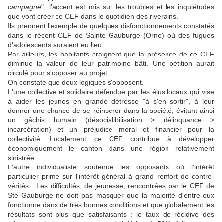
campagne
", l'accent est mis sur les troubles et les inquiétudes
que vont créer ce CEF dans le quotidien des riverains.
Ils prennent l'exemple de quelques disfonctionnements constatés
dans le récent CEF de Sainte Gauburge (Orne) où des fugues
d'adolescents auraient eu lieu.
Par ailleurs, les habitants craignent que la présence de ce CEF
diminue la valeur de leur patrimoine bâti. Une pétition aurait
circulé pour s'opposer au projet.
On constate que deux logiques s'opposent.
L'une collective et solidaire défendue par les élus locaux qui vise
à aider les jeunes en grande détresse "à s'en sortir", à leur
donner une chance de se réinsérer dans la société; évitant ainsi
un gâchis humain (désocialibilisation > délinquance >
incarcération) et un préjudice moral et financier pour la
collectivité. Localement ce CEF contribue à développer
économiquement le canton dans une région relativement
sinistrée.
L'autre individualiste soutenue les opposants où l'intérêt
particulier prime sur l'intérêt général à grand renfort de contre-
vérités. Les difficultés, de jeunesse, rencontrées par le CEF de
Ste Gauburge ne doit pas masquer que la majorité d'entre-eux
fonctionne dans de très bonnes conditions et que globalement les
résultats sont plus que satisfaisants : le taux de récidive des