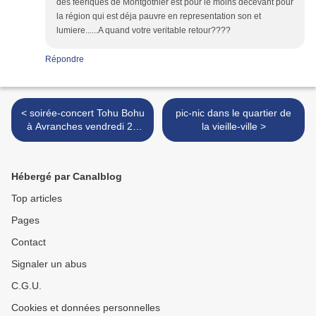
des féeriques de Montgothier est pour le moins decevant pour
la région qui est déja pauvre en representation son et
lumiere......A quand votre veritable retour????
Répondre
< soirée-concert Tohu Bohu
pic-nic dans le quartier de
à Avranches vendredi 27
la vieille-ville >
juillet
Hébergé par Canalblog
Top articles
Pages
Contact
Signaler un abus
C.G.U.
Cookies et données personnelles