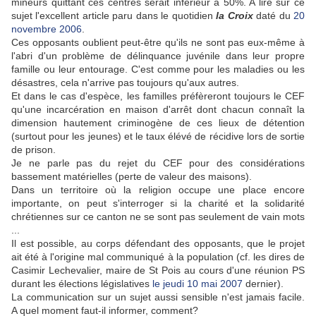
mineurs quittant ces centres serait inférieur à 50%. A lire sur ce
sujet l'excellent article paru dans le quotidien
la Croix
daté du
20
novembre 2006
.
Ces opposants oublient peut-être qu'ils ne sont pas eux-même à
l'abri d'un problème de délinquance juvénile dans leur propre
famille ou leur entourage. C'est comme pour les maladies ou les
désastres, cela n'arrive pas toujours qu'aux autres.
Et dans le cas d'espèce, les familles préfèreront toujours le CEF
qu'une incarcération en maison d'arrêt dont chacun connaît la
dimension hautement criminogène de ces lieux de détention
(surtout pour les jeunes) et le taux élévé de récidive lors de sortie
de prison.
Je ne parle pas du rejet du CEF pour des considérations
bassement matérielles (perte de valeur des maisons).
Dans un territoire où la religion occupe une place encore
importante, on peut s'interroger si la charité et la solidarité
chrétiennes sur ce canton ne se sont pas seulement de vain mots
...
Il est possible, au corps défendant des opposants, que le projet
ait été à l'origine mal communiqué à la population (cf. les dires de
Casimir Lechevalier, maire de St Pois au cours d'une réunion PS
durant les élections législatives
le jeudi 10 mai 2007
dernier).
La communication sur un sujet aussi sensible n'est jamais facile.
A quel moment faut-il informer, comment?