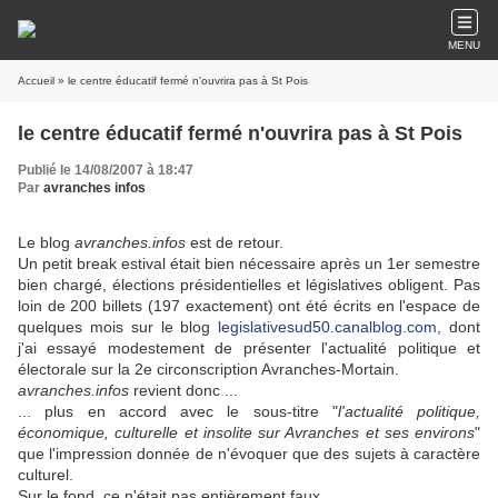
MENU
Accueil
» le centre éducatif fermé n'ouvrira pas à St Pois
le centre éducatif fermé n'ouvrira pas à St Pois
Publié le 14/08/2007 à 18:47
Par
avranches infos
Le blog
avranches.infos
est de retour.
Un petit break estival était bien nécessaire après un 1er semestre
bien chargé, élections présidentielles et législatives obligent. Pas
loin de 200 billets (197 exactement) ont été écrits en l'espace de
quelques mois sur le blog
legislativesud50.canalblog.com
, dont
j'ai essayé modestement de présenter l'actualité politique et
électorale sur la 2e circonscription Avranches-Mortain.
avranches.infos
revient donc ...
... plus en accord avec le sous-titre "
l'actualité politique,
économique, culturelle et insolite sur Avranches et ses environs
"
que l'impression donnée de n'évoquer que des sujets à caractère
culturel.
Sur le fond, ce n'était pas entièrement faux.