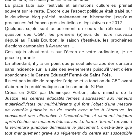
La place faite aux festivals et animations culturelles primait
souvent sur le reste. Encore que l'aspect politique était traité sur
le deuxième blog précité, maintenant en hibernation jusqu'aux
prochaines échéances présidentielles et législatives de 2012.
Quelques sujets sont actuellement en cours de réflexion : la
question des OGM, les premiers (é)mois de notre nouveau
député au Palais Bourbon, la saison (f)estivale, les prochaines
élections cantonales à Avranches, ...
Ces sujets aboutiront-ils sur l'écran de votre ordinateur, je ne
peux le garantir.
En attendant, il y a un point que je souhaiterai aborder qui sera
sans incidence sur la suite des évènements puisqu'il vient d'être
abandonné :
le
Centre Educatif Fermé de Saint Pois
.
Il n'est pas inutile de rappeler l'origine et la fonction du CEF avant
d'aborder la problématique sur le canton de St Pois.
Créés en 2002 par Dominique Perben, alors ministre de la
Justice,
les centres éducatifs fermés s'adressent aux mineurs
multirécidivistes ou multiréitérants qui font l'objet d'une mesure
de contrôle judiciaire ou de sursis avec mise à l'épreuve. Ils
constituent une alternative à l'incarcération et viennent toujours
après l'échec de mesures éducatives. Le terme "fermé" renvoie à
la fermeture juridique définissant le placement, c'est-à-dire que
tout manquement grave au réglement du centre est susceptible