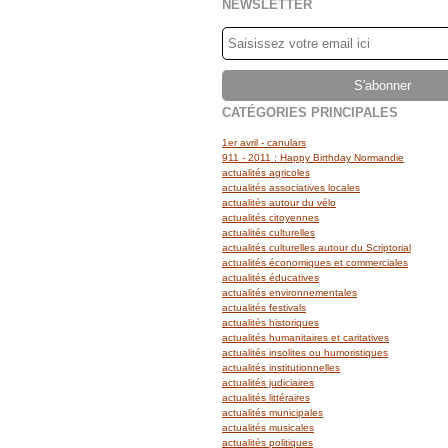
NEWSLETTER
CATÉGORIES PRINCIPALES
1er avril - canulars
911 - 2011 : Happy Birthday Normandie
actualités agricoles
actualités associatives locales
actualités autour du vélo
actualités citoyennes
actualités culturelles
actualités culturelles autour du Scriptorial
actualités économiques et commerciales
actualités éducatives
actualités environnementales
actualités festivals
actualités historiques
actualités humanitaires et caritatives
actualités insolites ou humoristiques
actualités institutionnelles
actualités judiciaires
actualités littéraires
actualités municipales
actualités musicales
actualités politiques