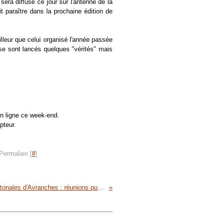
 sera diffusé ce jour sur l'antenne de la
t paraître dans la prochaine édition de
illeur que celui organisé l'année passée
 se sont lancés quelques "vérités" mais
en ligne ce week-end.
pteur.
Permalien [
#
]
cantonales d'Avranches : réunions publiques de Thierry Pennec (PS)