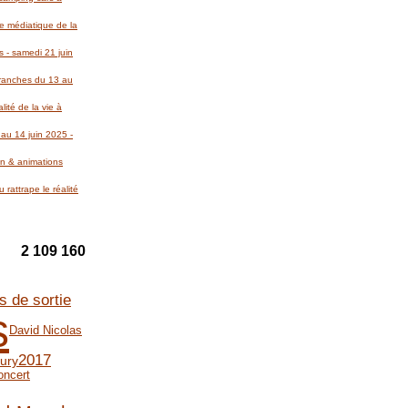
re médiatique de la
 - samedi 21 juin
Avranches du 13 au
lité de la vie à
au 14 juin 2025 -
on & animations
 rattrape le réalité
2 109 160
s de sortie
s
David Nicolas
2017
ury
oncert