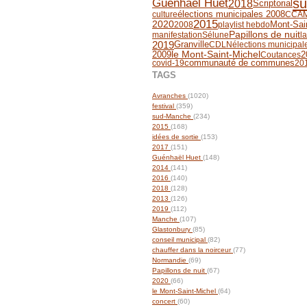
s
Guénhaël Huet
2018
Scriptorial
culture
élections municipales 2008
CCA
2015
2020
2008
playlist hebdo
Mont-Sai
Papillons de nuit
manifestation
Sélune
l
2019
Granville
CDLN
élections municipal
2009
2
le Mont-Saint-Michel
Coutances
communauté de communes
covid-19
20
TAGS
Avranches
(1020)
festival
(359)
sud-Manche
(234)
2015
(168)
idées de sortie
(153)
2017
(151)
Guénhaël Huet
(148)
2014
(141)
2016
(140)
2018
(128)
2013
(126)
2019
(112)
Manche
(107)
Glastonbury
(85)
conseil municipal
(82)
chauffer dans la noirceur
(77)
Normandie
(69)
Papillons de nuit
(67)
2020
(66)
le Mont-Saint-Michel
(64)
concert
(60)