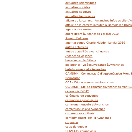
actualités scientifiques
actualités sociales
actualités sportives
actualités touristiques
affaire de la caméra : Avranches Infos vs ville d
affaire de la caméra interdite à Donville-les-Bains
agenda des sorties
apéro géant à Avranches 1er mai 2010
Arnaud Beltrame
attentat contre Charlie Hebdo - janvier 2016
autres actualités
autres actualités avranchinaises
Avranches vigilance
barrages sur la Sélune
big brother - vidéosurveillance à Avranches
bulletin municipal à Avranches
CAMSMN - Communauté d'agglomération Mont-Sa
Normandie
CCA - Cté de communes Avranches
CCAMSM - Cté de communes Avranches Mont-Sai
cérémonie D-DAY
cérémonie de souvenirs
cérémonies patriotiques
commune nouvelle d'Avranches
compteurs Linky à Avranches
conférences - débats
contournement "est" d'Avranches
copinage
coup de gueule
COVID-19 coronavirus