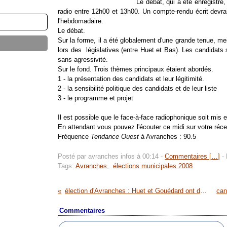
Le débat, qui a été enregistré,
radio entre 12h00 et 13h00. Un compte-rendu écrit devrai
l'hebdomadaire.
Le débat.
Sur la forme, il a été globalement d'une grande tenue, me
lors des législatives (entre Huet et Bas). Les candidats
sans agressivité.
Sur le fond. Trois thèmes principaux étaient abordés.
1 - la présentation des candidats et leur légitimité.
2 - la sensibilité politique des candidats et de leur liste
3 - le programme et projet
Il est possible que le face-à-face radiophonique soit mis 
En attendant vous pouvez l'écouter ce midi sur votre réce
Fréquence
Tendance Ouest
à Avranches : 90.5
Posté par avranches infos à 00:14 -
Commentaires [
…
]
- 
Tags:
Avranches
,
élections municipales 2008
élection d'Avranches : Huet et Gouédard ont débattu sur France 3 Basse-Normandie
Commentaires