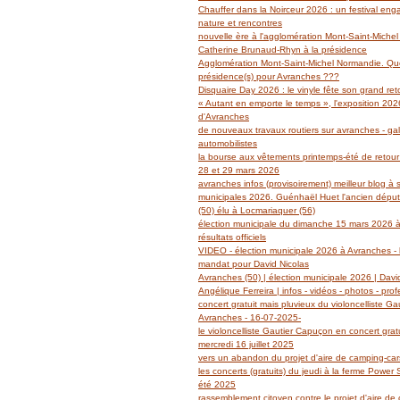
Janvier
Février
Mars
Avril
Mai
(14)
(27)
(29)
(19)
(14)
Chauffer dans la Noirceur 2026 : un festival en
Janvier
Février
Mars
Avril
(6)
(62)
(18)
(14)
nature et rencontres
Janvier
Février
Mars
(6)
(39)
(13)
nouvelle ère à l'agglomération Mont-Saint-Miche
Janvier
Février
(2)
(5)
Catherine Brunaud-Rhyn à la présidence
Janvier
(3)
Agglomération Mont-Saint-Michel Normandie. Quel
présidence(s) pour Avranches ???
Disquaire Day 2026 : le vinyle fête son grand retou
« Autant en emporte le temps », l'exposition 2026
d'Avranches
de nouveaux travaux routiers sur avranches - gal
automobilistes
la bourse aux vêtements printemps-été de retour
28 et 29 mars 2026
avranches infos (provisoirement) meilleur blog à 
municipales 2026. Guénhaël Huet l'ancien dépu
(50) élu à Locmariaquer (56)
élection municipale du dimanche 15 mars 2026 à
résultats officiels
VIDEO - élection municipale 2026 à Avranches - l
mandat pour David Nicolas
Avranches (50) | élection municipale 2026 | Davi
Angélique Ferreira | infos - vidéos - photos - prof
concert gratuit mais pluvieux du violoncelliste G
Avranches - 16-07-2025-
le violoncelliste Gautier Capuçon en concert grat
mercredi 16 juillet 2025
vers un abandon du projet d'aire de camping-ca
les concerts (gratuits) du jeudi à la ferme Power
été 2025
rassemblement citoyen contre le projet d'aire de