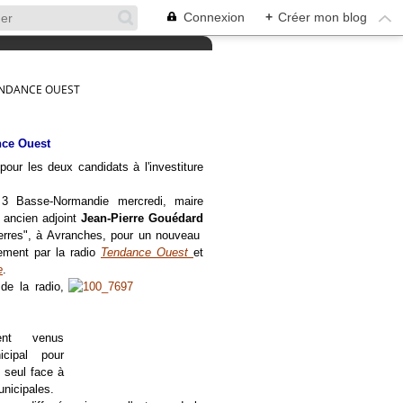
Connexion
+
Créer mon blog
ENDANCE OUEST
nce Ouest
our les deux candidats à l'investiture
3 Basse-Normandie mercredi, maire
 ancien adjoint
Jean-Pierre Gouédard
terres", à Avranches, pour un nouveau
tement par la radio
Tendance Ouest
et
e
.
 de la radio,
ient venus
cipal pour
 seul face à
unicipales.