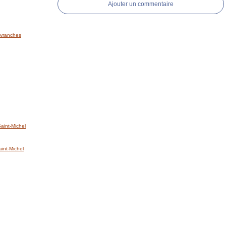
Ajouter un commentaire
'Avranches
int-Michel
nt-Michel