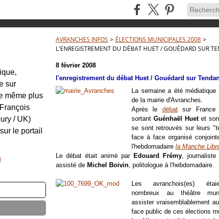
AVRANCHES INFOS
>
ÉLECTIONS MUNICIPALES 2008
>
L'ENREGISTREMENT DU DÉBAT HUET / GOUÉDARD SUR T
8 février 2008
tique,
l'enregistrement du débat Huet / Gouédard sur Tenda
e sur
La semaine a été médiatique p
re même plus
de la mairie d'Avranches.
: François
Après le
débat
sur France 
ury / UK)
sortant
Guénhaël Huet
et son
se sont retrouvés sur leurs "
sur le portail
face à face organisé conjoin
l'hebdomadaire
la Manche Libr
Le débat était animé par
Edouard Frémy
, journaliste
g
assisté de
Michel Boivin
, politologue à l'hebdomadaire.
Les avranchois(es) éta
nombreux au théâtre muni
assister vraisemblablement au
face public de ces élections m