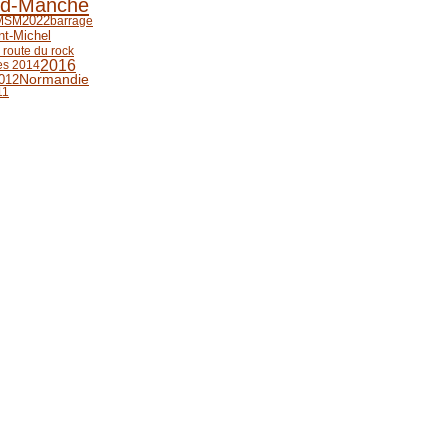
ud-Manche
MSM
2022
barrage
nt-Michel
a route du rock
2016
es 2014
012
Normandie
11