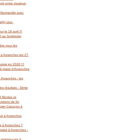
gagé entre musique,
l Normandie avec
(s) vice-
r le 18 avril !!!
 au Scriptorial
ère pour les
 à Avranches les 27,
suivre en 2026 !!!
té-maire d'Avranches
 Avranches - les
es résultats - 3ème
d Nicolas vs
essions de foi
autier Capuçon à
uit à Avranches
rs à Avranches ?
 Salad à Avranches -
 camping-cars à