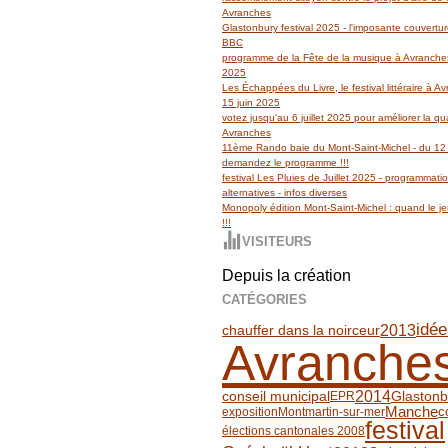
Avranches
Glastonbury festival 2025 - l'imposante couvertu
BBC
programme de la Fête de la musique à Avranches
2025
Les Échappées du Livre, le festival littéraire à 
15 juin 2025
votez jusqu'au 6 juillet 2025 pour améliorer la qua
Avranches
11ème Rando baie du Mont-Saint-Michel - du 12 
demandez le programme !!!
festival Les Pluies de Juillet 2025 - programmati
alternatives - infos diverses
Monopoly édition Mont-Saint-Michel : quand le jeu
!!!
VISITEURS
Depuis la création
CATÉGORIES
idée
2013
chauffer dans la noirceur
Avranche
2014
conseil municipal
Glastonb
EPR
Manche
c
exposition
Montmartin-sur-mer
festival
élections cantonales 2008