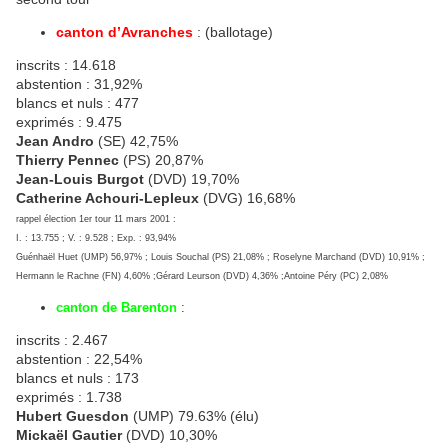
canton d’Avranches
: (ballotage)
inscrits : 14.618
abstention : 31,92%
blancs et nuls : 477
exprimés : 9.475
Jean Andro
(SE) 42,75%
Thierry Pennec
(PS) 20,87%
Jean-Louis Burgot
(DVD) 19,70%
Catherine Achouri-Lepleux
(DVG) 16,68%
rappel élection 1er tour 11 mars 2001 :
I. : 13.755 ; V. : 9.528 ; Exp. : 93,94%
Guénhaël Huet (UMP) 56,97% ; Louis Souchal (PS) 21,08% ; Roselyne Marchand (DVD) 10,91% ;
Hermann le Rachne (FN) 4,60% ;Gérard Leurson (DVD) 4,36% ;Antoine Péry (PC) 2,08%
canton de Barenton
:
inscrits : 2.467
abstention : 22,54%
blancs et nuls : 173
exprimés : 1.738
Hubert Guesdon
(UMP) 79.63% (élu)
Mickaël Gautier
(DVD) 10,30%