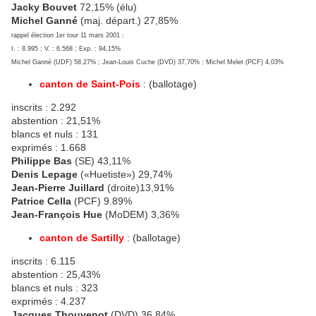
Jacky Bouvet
72,15% (élu)
Michel Ganné
(maj. départ.) 27,85%
rappel élection 1er tour 11 mars 2001 :
I. : 8.995 ; V. : 6.568 ; Exp. : 94,15%
Michel Ganné (UDF) 58,27% ; Jean-Louis Cuche (DVD) 37,70% ; Michel Melet (PCF) 4,03%
canton de Saint-Pois
: (ballotage)
inscrits : 2.292
abstention : 21,51%
blancs et nuls : 131
exprimés : 1.668
Philippe Bas
(SE) 43,11%
Denis Lepage
(«Huetiste») 29,74%
Jean-Pierre Juillard
(droite)13,91%
Patrice Cella
(PCF) 9.89%
Jean-François Hue
(MoDEM) 3,36%
canton de Sartilly
: (ballotage)
inscrits : 6.115
abstention : 25,43%
blancs et nuls : 323
exprimés : 4.237
Jacques Thouvenot
(DVD) 36,84%