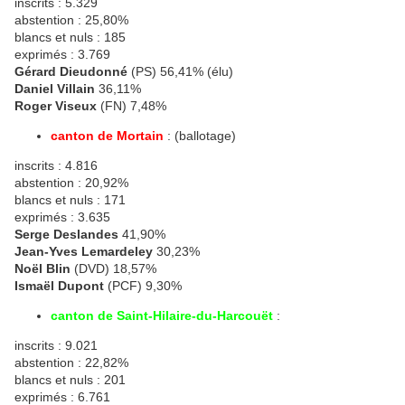
inscrits : 5.329
abstention : 25,80%
blancs et nuls : 185
exprimés : 3.769
Gérard Dieudonné
(PS) 56,41% (élu)
Daniel Villain
36,11%
Roger Viseux
(FN) 7,48%
canton de Mortain
: (ballotage)
inscrits : 4.816
abstention : 20,92%
blancs et nuls : 171
exprimés : 3.635
Serge Deslandes
41,90%
Jean-Yves Lemardeley
30,23%
Noël Blin
(DVD) 18,57%
Ismaël Dupont
(PCF) 9,30%
canton de Saint-Hilaire-du-Harcouët
:
inscrits : 9.021
abstention : 22,82%
blancs et nuls : 201
exprimés : 6.761