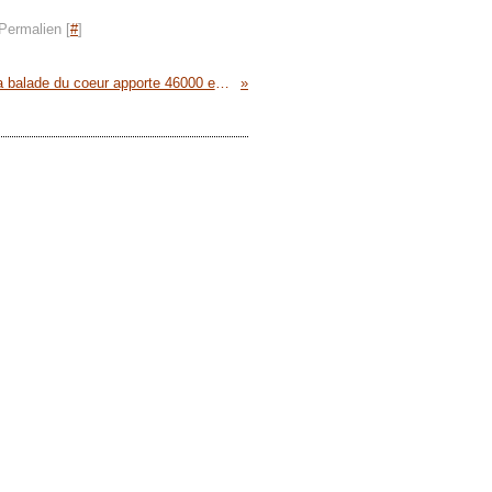
Permalien [
#
]
la balade du coeur apporte 46000 euros aux restos du coeur