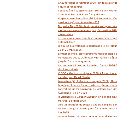
Janvier
Février
Mars
Avril
Mai
(14)
(27)
(29)
(19)
(14)
Chauffer dans la Noirceur 2026 : un festival en
Janvier
Février
Mars
Avril
(6)
(62)
(18)
(14)
nature et rencontres
Janvier
Février
Mars
(6)
(39)
(13)
nouvelle ère à l'agglomération Mont-Saint-Miche
Janvier
Février
(2)
(5)
Catherine Brunaud-Rhyn à la présidence
Janvier
(3)
Agglomération Mont-Saint-Michel Normandie. Quel
présidence(s) pour Avranches ???
Disquaire Day 2026 : le vinyle fête son grand retou
« Autant en emporte le temps », l'exposition 2026
d'Avranches
de nouveaux travaux routiers sur avranches - gal
automobilistes
la bourse aux vêtements printemps-été de retour
28 et 29 mars 2026
avranches infos (provisoirement) meilleur blog à 
municipales 2026. Guénhaël Huet l'ancien dépu
(50) élu à Locmariaquer (56)
élection municipale du dimanche 15 mars 2026 à
résultats officiels
VIDEO - élection municipale 2026 à Avranches - l
mandat pour David Nicolas
Avranches (50) | élection municipale 2026 | Davi
Angélique Ferreira | infos - vidéos - photos - prof
concert gratuit mais pluvieux du violoncelliste G
Avranches - 16-07-2025-
le violoncelliste Gautier Capuçon en concert grat
mercredi 16 juillet 2025
vers un abandon du projet d'aire de camping-ca
les concerts (gratuits) du jeudi à la ferme Power
été 2025
rassemblement citoyen contre le projet d'aire de