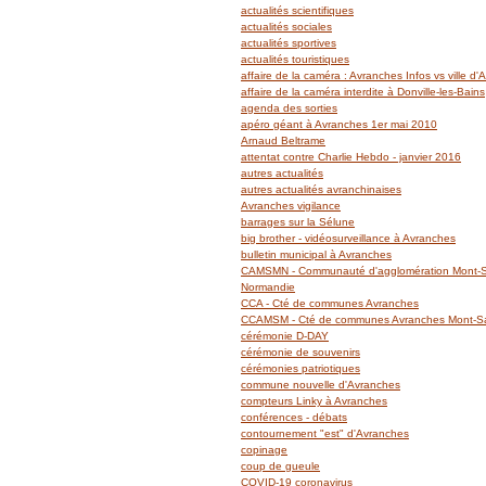
actualités scientifiques
actualités sociales
actualités sportives
actualités touristiques
affaire de la caméra : Avranches Infos vs ville d
affaire de la caméra interdite à Donville-les-Bains
agenda des sorties
apéro géant à Avranches 1er mai 2010
Arnaud Beltrame
attentat contre Charlie Hebdo - janvier 2016
autres actualités
autres actualités avranchinaises
Avranches vigilance
barrages sur la Sélune
big brother - vidéosurveillance à Avranches
bulletin municipal à Avranches
CAMSMN - Communauté d'agglomération Mont-Sa
Normandie
CCA - Cté de communes Avranches
CCAMSM - Cté de communes Avranches Mont-Sai
cérémonie D-DAY
cérémonie de souvenirs
cérémonies patriotiques
commune nouvelle d'Avranches
compteurs Linky à Avranches
conférences - débats
contournement "est" d'Avranches
copinage
coup de gueule
COVID-19 coronavirus