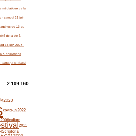
re médiatique de la
 - samedi 21 juin
Avranches du 13 au
lité de la vie à
au 14 juin 2025 -
on & animations
 rattrape le réalité
2 109 160
le
2020
s
covid-19
2022
s 2008
culture
estival
2011
Scriptorial
N
tie