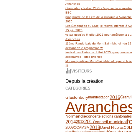
Avranches
Glastonbury festival 2025 - l'imposante couvertu
BBC
programme de la Fête de la musique à Avranches
2025
Les Échappées du Livre, le festival littéraire à 
15 juin 2025
votez jusqu'au 6 juillet 2025 pour améliorer la qua
Avranches
11ème Rando baie du Mont-Saint-Michel - du 12 
demandez le programme !!!
festival Les Pluies de Juillet 2025 - programmati
alternatives - infos diverses
Monopoly édition Mont-Saint-Michel : quand le jeu
!!!
VISITEURS
Depuis la création
CATÉGORIES
2016
Glastonbury
Granvil
manifestation
Avranche
Normandie
concert
élections cantonale
f
2017
2014
2012
conseil municipal
2018
2009
David Nicolas
CCAMSM
CDL
idées de sor