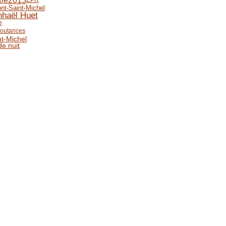
2013
EPR
nt-Saint-Michel
haël Huet
e
outances
nt-Michel
de nuit