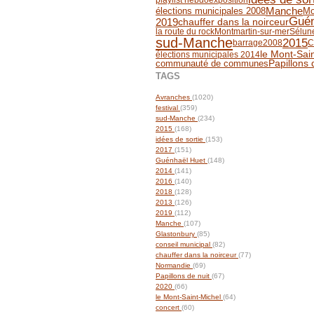
playlist hebdo
exposition
Manche
élections municipales 2008
Mo
Guén
2019
chauffer dans la noirceur
la route du rock
Montmartin-sur-mer
Sélun
sud-Manche
2015
barrage
2008
C
le Mont-Sai
élections municipales 2014
communauté de communes
Papillons 
TAGS
Avranches
(1020)
festival
(359)
sud-Manche
(234)
2015
(168)
idées de sortie
(153)
2017
(151)
Guénhaël Huet
(148)
2014
(141)
2016
(140)
2018
(128)
2013
(126)
2019
(112)
Manche
(107)
Glastonbury
(85)
conseil municipal
(82)
chauffer dans la noirceur
(77)
Normandie
(69)
Papillons de nuit
(67)
2020
(66)
le Mont-Saint-Michel
(64)
concert
(60)