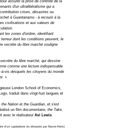
pour assurer la prise de contrôle de la
tenants d'un ultralibéralisme qui a
ontribution crises, désastres ou
inochet à Guantanamo - à recourir à la
s civilisations et aux valeurs de
culation.
nt les zones d'ombre, identifiant
terreur dont les conditions peuvent, le
ire secrète du libre marché souligne
secrète du libre marché, qui dessine
affirme comme une lecture indispensable
is-à-vis desquels les citoyens du monde
er.
»
estigieuse London School of Economics,
Logo, traduit dans vingt-huit langues et
e
the Nation
et
the Guardian
, et s'est
réalisé un film documentaire,
the Take
,
it avec le réalisateur
Avi Lewis
.
tée d'un capitalisme du désastre par Naomi Klein)