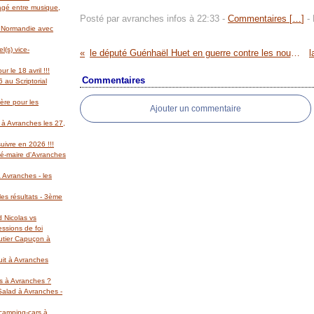
gagé entre musique,
Posté par avranches infos à 22:33 -
Commentaires [
…
]
- 
l Normandie avec
(s) vice-
le député Guénhaël Huet en guerre contre les nouvelles plaques d'immatriculation
r le 18 avril !!!
Commentaires
 au Scriptorial
ère pour les
Ajouter un commentaire
 à Avranches les 27,
suivre en 2026 !!!
té-maire d'Avranches
 Avranches - les
es résultats - 3ème
d Nicolas vs
essions de foi
autier Capuçon à
uit à Avranches
rs à Avranches ?
 Salad à Avranches -
 camping-cars à