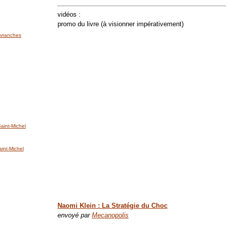
vidéos :
promo du livre (à visionner impérativement)
'Avranches
int-Michel
nt-Michel
Naomi Klein : La Stratégie du Choc
envoyé par
Mecanopolis