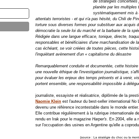
de stratégies concertées 
planète par les multiples 
systématiquement mis à c
attentats terroristes - et qui n'a pas hésité, du Chili de P
torture sous diverses formes pour substituer aux acquis de
démocratie la seule loi du marché et la barbarie de la spé
Rédigée dans une langue efficace, tonique, directe, traqua
responsables et bénéficiaires d'une marchandisation de la 
cas échéant, se voir créées de toutes pièces, cette histo
l'inquiétant avènement d'un « capitalisme du désastre
Remarquablement conduite et documentée, cette histoire 
une nouvelle éthique de l'investigation journalistique, s'
pour évaluer les enjeux des temps présents et à venir, v
portent ensemble, une responsabilité impossible à délégu
journaliste, essayiste et réalisatrice, diplômée de la pr
Naomie Klein
est l'auteur du best-seller international No 
devenu une référence incontestable dans le monde entier.
Elle contribue régulièrement à la rubrique internationale d
rendu en Irak pour le magazine
Harper's
. En 2004, elle a 
sur l'occupation des usines en Argentine qu'elle a coprodu
(source : La stratégie du choc ou la mon