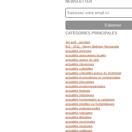
NEWSLETTER
CATÉGORIES PRINCIPALES
1er avril - canulars
911 - 2011 : Happy Birthday Normandie
actualités agricoles
actualités associatives locales
actualités autour du vélo
actualités citoyennes
actualités culturelles
actualités culturelles autour du Scriptorial
actualités économiques et commerciales
actualités éducatives
actualités environnementales
actualités festivals
actualités historiques
actualités humanitaires et caritatives
actualités insolites ou humoristiques
actualités institutionnelles
actualités judiciaires
actualités littéraires
actualités municipales
actualités musicales
actualités politiques