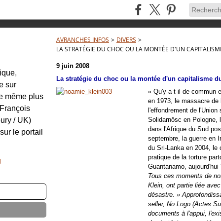
AVRANCHES INFOS
>
DIVERS
>
LA STRATÉGIE DU CHOC OU LA MONTÉE D'UN CAPITALISM
9 juin 2008
tique,
La stratégie du choc ou la montée d'un capitalisme d
e sur
« Qu'y-a-t-il de commun e
re même plus
en 1973, le massacre de 
: François
l'effondrement de l'Union 
ury / UK)
Solidarnösc en Pologne, l
dans l'Afrique du Sud post
sur le portail
septembre, la guerre en I
du Sri-Lanka en 2004, le 
pratique de la torture par
g
Guantanamo, aujourd'hui 
Tous ces moments de notr
Klein, ont partie liée ave
désastre. » Approfondiss
seller, No Logo (Actes Su
documents à l'appui, l'ex