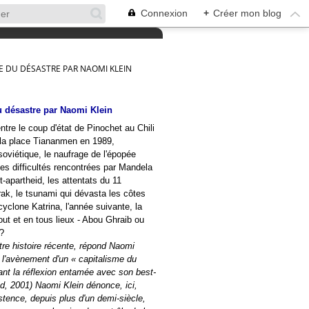
Connexion
+
Créer mon blog
E DU DÉSASTRE PAR NAOMI KLEIN
u désastre par Naomi Klein
ntre le coup d'état de Pinochet au Chili
la place Tiananmen en 1989,
soviétique, le naufrage de l'épopée
es difficultés rencontrées par Mandela
-apartheid, les attentats du 11
rak, le tsunami qui dévasta les côtes
cyclone Katrina, l'année suivante, la
tout et en tous lieux - Abou Ghraib ou
?
e histoire récente, répond Naomi
c l'avènement d'un « capitalisme du
ant la réflexion entamée avec son best-
d, 2001) Naomi Klein dénonce, ici,
istence, depuis plus d'un demi-siècle,