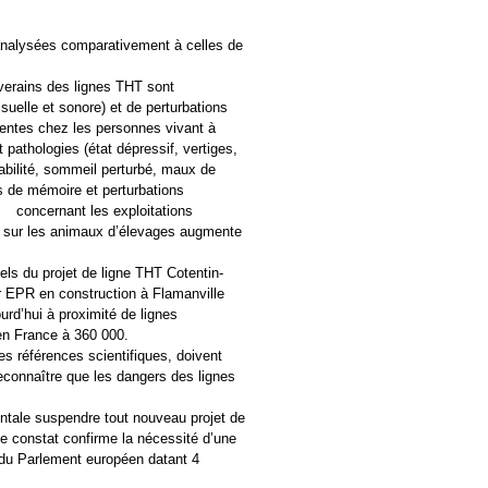
 analysées comparativement à celles de
iverains des lignes THT sont
suelle et sonore) et de perturbations
quentes chez les personnes vivant à
pathologies (état dépressif, vertiges,
tabilité, sommeil perturbé, maux de
tes de mémoire et perturbations
 ; concernant les exploitations
es sur les animaux d’élevages augmente
iels du projet de ligne THT Cotentin-
tur EPR en construction à Flamanville
urd’hui à proximité de lignes
en France à 360 000.
s références scientifiques, doivent
econnaître que les dangers des lignes
mentale suspendre tout nouveau projet de
e constat confirme la nécessité d’une
n du Parlement européen datant 4