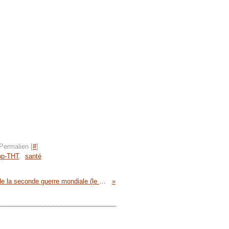
Permalien [
#
]
op-THT
,
santé
la collection du musée de la seconde guerre mondiale (le Val Saint Père) dispersée en octobre 2009