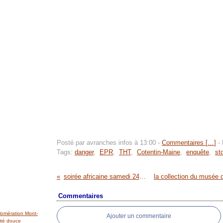
Posté par avranches infos à 13:00 -
Commentaires [
…
]
- 
Tags:
danger
,
EPR
,
THT
,
Cotentin-Maine
,
enquête
,
st
soirée africaine samedi 24 janvier 2009 à Sartilly
Commentaires
lomération Mont-
Ajouter un commentaire
ité douce