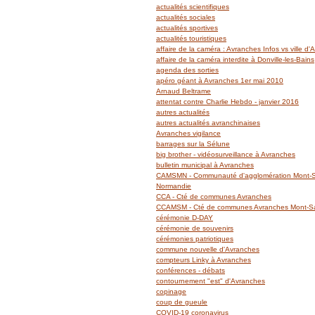
actualités scientifiques
actualités sociales
actualités sportives
actualités touristiques
affaire de la caméra : Avranches Infos vs ville d
affaire de la caméra interdite à Donville-les-Bains
agenda des sorties
apéro géant à Avranches 1er mai 2010
Arnaud Beltrame
attentat contre Charlie Hebdo - janvier 2016
autres actualités
autres actualités avranchinaises
Avranches vigilance
barrages sur la Sélune
big brother - vidéosurveillance à Avranches
bulletin municipal à Avranches
CAMSMN - Communauté d'agglomération Mont-Sa
Normandie
CCA - Cté de communes Avranches
CCAMSM - Cté de communes Avranches Mont-Sai
cérémonie D-DAY
cérémonie de souvenirs
cérémonies patriotiques
commune nouvelle d'Avranches
compteurs Linky à Avranches
conférences - débats
contournement "est" d'Avranches
copinage
coup de gueule
COVID-19 coronavirus