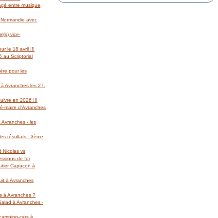
gagé entre musique,
l Normandie avec
(s) vice-
r le 18 avril !!!
 au Scriptorial
ère pour les
 à Avranches les 27,
suivre en 2026 !!!
té-maire d'Avranches
 Avranches - les
es résultats - 3ème
d Nicolas vs
essions de foi
autier Capuçon à
uit à Avranches
rs à Avranches ?
 Salad à Avranches -
 camping-cars à