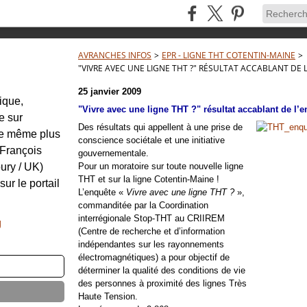
AVRANCHES INFOS
>
EPR - LIGNE THT COTENTIN-MAINE
>
"VIVRE AVEC UNE LIGNE THT ?" RÉSULTAT ACCABLANT DE
25 janvier 2009
tique,
"Vivre avec une ligne THT ?" résultat accablant de l’
e sur
Des résultats qui appellent à une prise de
re même plus
conscience sociétale et une initiative
: François
gouvernementale.
ury / UK)
Pour un moratoire sur toute nouvelle ligne
THT et sur la ligne Cotentin-Maine !
sur le portail
L’enquête «
Vivre avec une ligne THT ?
»,
commanditée par la Coordination
interrégionale Stop-THT au CRIIREM
g
(Centre de recherche et d’information
indépendantes sur les rayonnements
électromagnétiques) a pour objectif de
déterminer la qualité des conditions de vie
des personnes à proximité des lignes Très
Haute Tension.