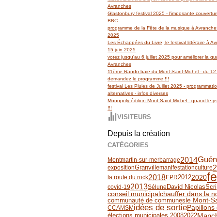
Avranches
Glastonbury festival 2025 - l'imposante couvertu
BBC
programme de la Fête de la musique à Avranches
2025
Les Échappées du Livre, le festival littéraire à 
15 juin 2025
votez jusqu'au 6 juillet 2025 pour améliorer la qua
Avranches
11ème Rando baie du Mont-Saint-Michel - du 12 
demandez le programme !!!
festival Les Pluies de Juillet 2025 - programmati
alternatives - infos diverses
Monopoly édition Mont-Saint-Michel : quand le jeu
!!!
VISITEURS
Depuis la création
CATÉGORIES
Guén
2014
Montmartin-sur-mer
barrage
2
Granville
exposition
manifestation
culture
fe
2018
2012
2020
la route du rock
EPR
2013
David Nicolas
Scri
covid-19
Sélune
conseil municipal
chauffer dans la n
communauté de communes
le Mont-Sa
idées de sortie
Papillons 
CCAMSM
Manc
élections municipales 2008
2022