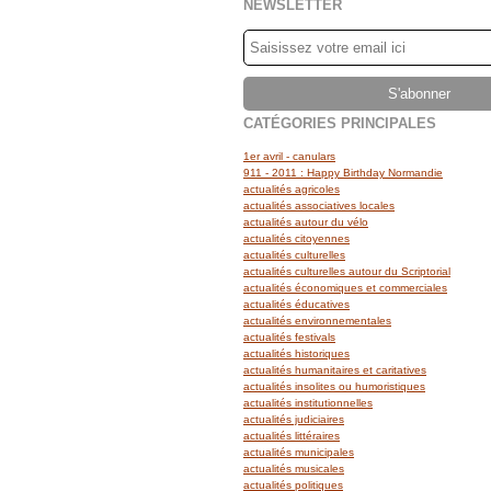
NEWSLETTER
CATÉGORIES PRINCIPALES
1er avril - canulars
911 - 2011 : Happy Birthday Normandie
actualités agricoles
actualités associatives locales
actualités autour du vélo
actualités citoyennes
actualités culturelles
actualités culturelles autour du Scriptorial
actualités économiques et commerciales
actualités éducatives
actualités environnementales
actualités festivals
actualités historiques
actualités humanitaires et caritatives
actualités insolites ou humoristiques
actualités institutionnelles
actualités judiciaires
actualités littéraires
actualités municipales
actualités musicales
actualités politiques