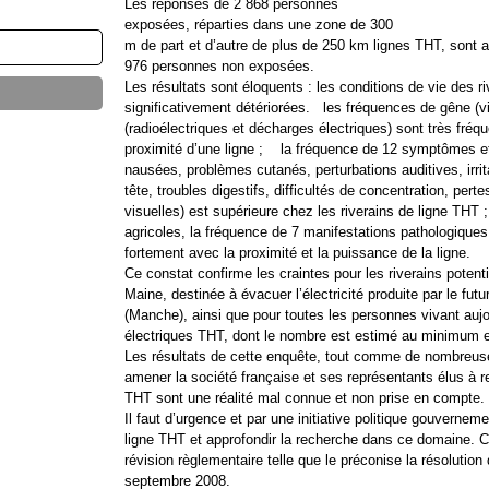
Les réponses de 2 868 personnes
exposées, réparties dans une zone de 300
m de part et d’autre de plus de 250 km lignes THT, sont
976 personnes non exposées.
Les résultats sont éloquents : les conditions de vie des r
significativement détériorées. les fréquences de gêne (vi
(radioélectriques et décharges électriques) sont très fré
proximité d’une ligne ; la fréquence de 12 symptômes et 
nausées, problèmes cutanés, perturbations auditives, irri
tête, troubles digestifs, difficultés de concentration, per
visuelles) est supérieure chez les riverains de ligne THT
agricoles, la fréquence de 7 manifestations pathologiqu
fortement avec la proximité et la puissance de la ligne.
Ce constat confirme les craintes pour les riverains potent
Maine, destinée à évacuer l’électricité produite par le fu
(Manche), ainsi que pour toutes les personnes vivant aujo
électriques THT, dont le nombre est estimé au minimum 
Les résultats de cette enquête, tout comme de nombreuse
amener la société française et ses représentants élus à r
THT sont une réalité mal connue et non prise en compte.
Il faut d’urgence et par une initiative politique gouverne
ligne THT et approfondir la recherche dans ce domaine. C
révision règlementaire telle que le préconise la résolutio
septembre 2008.