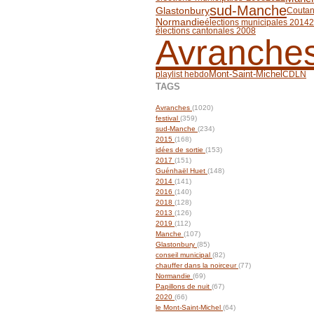
sud-Manche
Glastonbury
Couta
Normandie
élections municipales 2014
2
élections cantonales 2008
Avranche
playlist hebdo
Mont-Saint-Michel
CDLN
TAGS
Avranches
(1020)
festival
(359)
sud-Manche
(234)
2015
(168)
idées de sortie
(153)
2017
(151)
Guénhaël Huet
(148)
2014
(141)
2016
(140)
2018
(128)
2013
(126)
2019
(112)
Manche
(107)
Glastonbury
(85)
conseil municipal
(82)
chauffer dans la noirceur
(77)
Normandie
(69)
Papillons de nuit
(67)
2020
(66)
le Mont-Saint-Michel
(64)