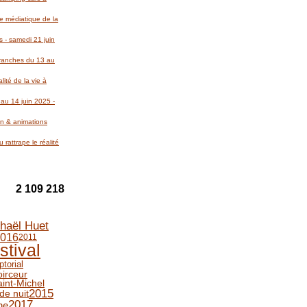
re médiatique de la
 - samedi 21 juin
Avranches du 13 au
lité de la vie à
au 14 juin 2025 -
on & animations
 rattrape le réalité
2 109 218
haël Huet
016
2011
stival
ptorial
oirceur
int-Michel
2015
de nuit
2017
he