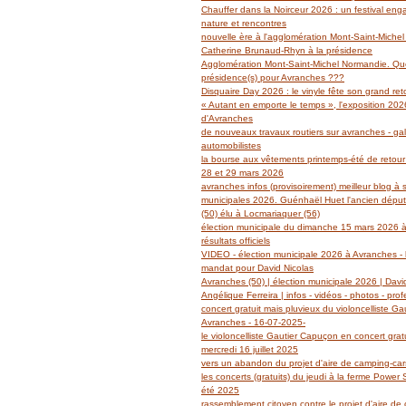
Janvier
Février
Mars
Avril
Mai
(14)
(27)
(29)
(19)
(14)
Chauffer dans la Noirceur 2026 : un festival en
Janvier
Février
Mars
Avril
(6)
(62)
(18)
(14)
nature et rencontres
Janvier
Février
Mars
(6)
(39)
(13)
nouvelle ère à l'agglomération Mont-Saint-Miche
Janvier
Février
(2)
(5)
Catherine Brunaud-Rhyn à la présidence
Janvier
(3)
Agglomération Mont-Saint-Michel Normandie. Quel
présidence(s) pour Avranches ???
Disquaire Day 2026 : le vinyle fête son grand retou
« Autant en emporte le temps », l'exposition 2026
d'Avranches
de nouveaux travaux routiers sur avranches - gal
automobilistes
la bourse aux vêtements printemps-été de retour
28 et 29 mars 2026
avranches infos (provisoirement) meilleur blog à 
municipales 2026. Guénhaël Huet l'ancien dépu
(50) élu à Locmariaquer (56)
élection municipale du dimanche 15 mars 2026 à
résultats officiels
VIDEO - élection municipale 2026 à Avranches - l
mandat pour David Nicolas
Avranches (50) | élection municipale 2026 | Davi
Angélique Ferreira | infos - vidéos - photos - prof
concert gratuit mais pluvieux du violoncelliste G
Avranches - 16-07-2025-
le violoncelliste Gautier Capuçon en concert grat
mercredi 16 juillet 2025
vers un abandon du projet d'aire de camping-ca
les concerts (gratuits) du jeudi à la ferme Power
été 2025
rassemblement citoyen contre le projet d'aire de