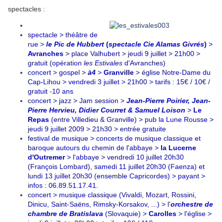
spectacles :
spectacle > théâtre de
rue >
le Pic de Hubbert
(
spectacle Cie Alamas Givrés
)
>
Avranches
> place Valhubert > jeudi 9 juillet > 21h00 >
gratuit (opération
les Estivales
d'Avranches)
concert > gospel >
à4
>
Granville
> église Notre-Dame du
Cap-Lihou > vendredi 3 juillet > 21h00 > tarifs : 15€ / 10€ /
gratuit -10 ans
concert > jazz > Jam session >
Jean-Pierre Poirier, Jean-
Pierre Hervieu, Didier Courret & Samuel Loison
>
Le
Repas
(entre Villedieu & Granville) > pub la Lune Rousse >
jeudi 9 juillet 2009 > 21h30 > entrée gratuite
festival de musique > concerts
de musique classique et
baroque
autours du chemin de l'abbaye >
la Lucerne
d'Outremer
> l'abbaye > vendredi 10 juillet 20h30
(François Lombard), samedi 11 juillet 20h30 (Faenza) et
lundi 13 juillet 20h30 (ensemble Capricordes) > payant
>
infos : 06.89.51.17.41.
concert > musique classique (Vivaldi, Mozart, Rossini,
Dinicu, Saint-Saëns, Rimsky-Korsakov, ...) > l'
orchestre de
chambre de Bratislava
(Slovaquie) >
Carolles
> l'église >