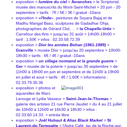
exposition >
lumière du ciel
>
Avranches
> le Scriptorial,
musée des manuscrits du Mont-Saint-Michel > 20 juin - 20
septembre >
tarifs : 7€ / 5€ / 3€ / gratuit -10ans
exposition >
«l'Inde
», peintures de Suyara Bajaj et de
Madhu Mangal Basu, sculptures de Gadadhar Ohja,
photographies de Gérard Clot, ... >
la Chapelle-Urée
>
Carrefour des Arts > jusqu'au 31 août >
14h00-18h00 >
tarif : 1,50€ > infos : 02.33.58.72.39
exposition >
Dior les années Bohan (1961-1989)
>
Granville
> musée Dior > jusqu'au 20 septembre > 10h00-
18h30 > tarifs : 6€ / 4€ / gratuit -10ans
exposition >
un village normand et la grande guerre
>
Ger
> musée de la poterie > jusqu'au 30 septembre > de
11h00 à 18h00 en juin et septembre et de 11h00 à 19h00
en juillet et aout > tarifs : 4€ / 1,60€ > informations :
02.33.79.35.36
exposition > photos et
aquarelles de Marc
Lerouge et Lydia Vasseur >
Saint-Jean-le-Thomas
>
galerie des artistes 21 rue Pierre Jaudet > du 4 au 21 juillet
de 10h00 à 12h00 et 16h30 à 18h30 > infos :
02.33.60.14.33. > entrée libre
exposition >
Joël Hubaut & Alias Black Market
>
St
Laurent-de-Terregatte
> l'Autre Café, lac de la Roche-qui-