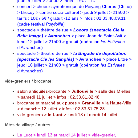
jeudi 9 juillet > 20h00 > tarifs : 19€ / 11€
concert > choeur symphonique de Peiyang Chorus (Chine)
> Brécey > centre socio-culturel > jeudi 9 juillet > 21h00 >
tarifs : 10€ / 6€ / gratuit -12 ans > infos : 02.33.48.09.11
(cadre festival
Polyfollia
)
spectacle > théâtre de rue >
Locoto
(spectacle
Cie la
Belle Image
)
>
Avranches
> place Jean de Saint-Avit >
lundi 12 juillet > 21h00 > gratuit (opération
les Estivales
d'Avranches)
spectacle > théâtre de rue >
la Brigade de dépollution
(spectacle
Cie les Sanglés
)
>
Avranches
> place Littré >
jeudi 16 juillet > 21h00 > gratuit (opération
les Estivales
d'Avranches)
vide-greniers / brocante:
salon antiquités-brocante >
Jullouville
> salle des Mielles
> samedi 11 juillet > infos : 02.33.61.82.48
brocante et marché aux puces >
Granville
> la Haute-Ville
> dimanche 12 juillet > infos : 02.33.51.75.28
vide-greniers >
le Luot
> lundi 13 et mardi 14 juillet
fêtes de village / autres :
Le Luot > lundi 13 et mardi 14 juillet > vide-grenier,