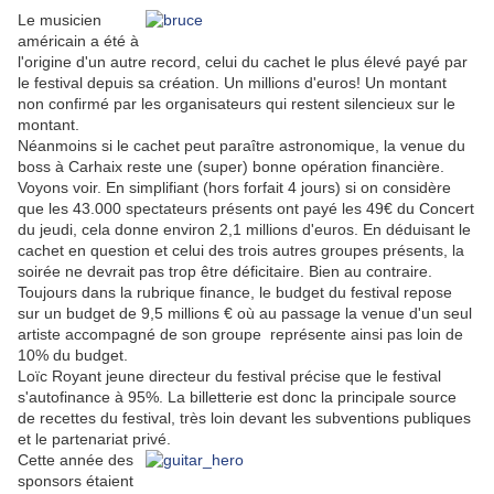
Le musicien
américain a été à
l'origine d'un autre record, celui du cachet le plus élevé payé par
le festival depuis sa création. Un millions d'euros! Un montant
non confirmé par les organisateurs qui restent silencieux sur le
montant.
Néanmoins si le cachet peut paraître astronomique, la venue du
boss à Carhaix reste une (super) bonne opération financière.
Voyons voir. En simplifiant (hors forfait 4 jours) si on considère
que les 43.000 spectateurs présents ont payé les 49€ du Concert
du jeudi, cela donne environ 2,1 millions d'euros. En déduisant le
cachet en question et celui des trois autres groupes présents, la
soirée ne devrait pas trop être déficitaire. Bien au contraire.
Toujours dans la rubrique finance, le budget du festival repose
sur un budget de 9,5 millions € où au passage la venue d'un seul
artiste accompagné de son groupe représente ainsi pas loin de
10% du budget.
Loïc Royant jeune directeur du festival précise que le festival
s'autofinance à 95%. La billetterie est donc la principale source
de recettes du festival, très loin devant les subventions publiques
et le partenariat privé.
Cette année des
sponsors étaient