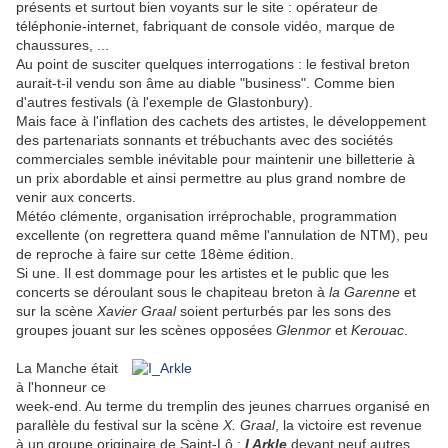
présents et surtout bien voyants sur le site : opérateur de
téléphonie-internet, fabriquant de console vidéo, marque de
chaussures, ...
Au point de susciter quelques interrogations : le festival breton
aurait-t-il vendu son âme au diable "business". Comme bien
d'autres festivals (à l'exemple de Glastonbury).
Mais face à l'inflation des cachets des artistes, le développement
des partenariats sonnants et trébuchants avec des sociétés
commerciales semble inévitable pour maintenir une billetterie à
un prix abordable et ainsi permettre au plus grand nombre de
venir aux concerts.
Météo clémente, organisation irréprochable, programmation
excellente (on regrettera quand même l'annulation de NTM), peu
de reproche à faire sur cette 18ème édition.
Si une. Il est dommage pour les artistes et le public que les
concerts se déroulant sous le chapiteau breton à
la Garenne
et
sur la scène
Xavier Graal
soient perturbés par les sons des
groupes jouant sur les scènes opposées
Glenmor
et
Kerouac
.
La Manche était
à l'honneur ce
week-end. Au terme du tremplin des jeunes charrues organisé en
parallèle du festival sur la scène
X. Graal
, la victoire est revenue
à un groupe originaire de Saint-Lô :
I Arkle
devant neuf autres