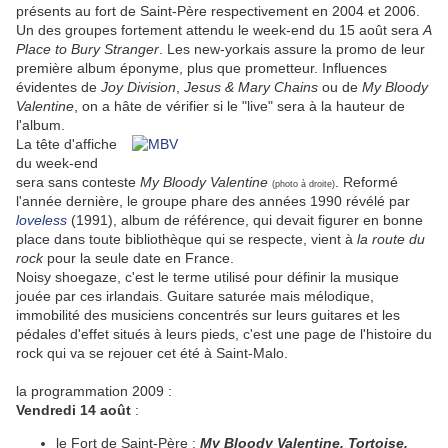
présents au fort de Saint-Père respectivement en 2004 et 2006.
Un des groupes fortement attendu le week-end du 15 août sera
A
Place to Bury Stranger
. Les new-yorkais assure la promo de leur
première album éponyme, plus que prometteur. Influences
évidentes de
Joy Division
,
Jesus & Mary Chains
ou de
My Bloody
Valentine
, on a hâte de vérifier si le "live" sera à la hauteur de
l'album.
La tête d'affiche
du week-end
sera sans conteste
My Bloody Valentine
. Reformé
(photo à droite)
l'année dernière, le groupe phare des années 1990 révélé par
loveless
(1991), album de référence, qui devait figurer en bonne
place dans toute bibliothèque qui se respecte, vient à
la route du
rock
pour la seule date en France.
Noisy shoegaze, c'est le terme utilisé pour définir la musique
jouée par ces irlandais. Guitare saturée mais mélodique,
immobilité des musiciens concentrés sur leurs guitares et les
pédales d'effet situés à leurs pieds, c'est une page de l'histoire du
rock qui va se rejouer cet été à Saint-Malo.
la programmation 2009 :
Vendredi 14 août
:
le Fort de Saint-Père :
My Bloody Valentine, Tortoise,