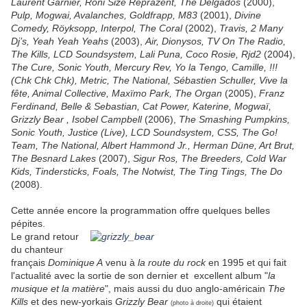
Laurent Garnier, Roni Size Reprazent, The Delgados
(2000),
Pulp, Mogwai, Avalanches, Goldfrapp, M83
(2001),
Divine
Comedy, Röyksopp, Interpol, The Coral
(2002),
Travis, 2 Many
Dj’s, Yeah Yeah Yeahs
(2003),
Air, Dionysos, TV On The Radio,
The Kills, LCD Soundsystem, Lali Puna, Coco Rosie, Rjd2
(2004),
The Cure, Sonic Youth, Mercury Rev, Yo la Tengo, Camille, !!!
(Chk Chk Chk), Metric, The National, Sébastien Schuller, Vive la
fête, Animal Collective, Maxïmo Park, The Organ
(2005),
Franz
Ferdinand, Belle & Sebastian, Cat Power, Katerine, Mogwaï,
Grizzly Bear , Isobel Campbell
(2006),
The Smashing Pumpkins,
Sonic Youth, Justice (Live), LCD Soundsystem, CSS, The Go!
Team, The National, Albert Hammond Jr., Herman Düne, Art Brut,
The Besnard Lakes
(2007),
Sigur Ros, The Breeders, Cold War
Kids, Tindersticks, Foals, The Notwist, The Ting Tings, The Do
(2008).
Cette année encore la programmation offre quelques belles
pépites.
Le grand retour
du chanteur
français
Dominique A
venu à
la route du rock
en 1995 et qui fait
l'actualité avec la sortie de son dernier et excellent album "
la
musique et la matière
", mais aussi du duo anglo-américain
The
Kills
et des new-yorkais
Grizzly Bear
qui étaient
(photo à droite)