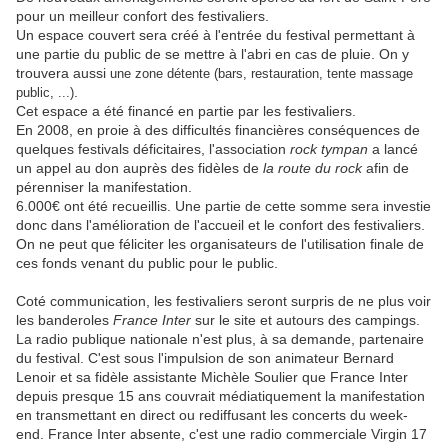
pour un meilleur confort des festivaliers.
Un espace couvert sera créé à l'entrée du festival permettant à
une partie du public de se mettre à l'abri en cas de pluie. On y
trouvera aussi
une zone détente (bars, restauration, tente massage
.
public, ...)
Cet espace a été financé en partie par les festivaliers.
En 2008, en proie à des difficultés financières conséquences de
quelques festivals déficitaires, l'association
rock tympan
a lancé
un appel au don auprès des fidèles de
la route du rock
afin de
pérenniser la manifestation.
6.000€ ont été recueillis. Une partie de cette somme sera investie
donc dans l'amélioration de l'accueil et le confort des festivaliers.
On ne peut que féliciter les organisateurs de l'utilisation finale de
ces fonds venant du public pour le public.
Coté communication, les festivaliers seront surpris de ne plus voir
les banderoles
France Inter
sur le site et autours des campings.
La radio publique nationale n'est plus, à sa demande, partenaire
du festival. C'est sous l'impulsion de son animateur Bernard
Lenoir et sa fidèle assistante Michèle Soulier que France Inter
depuis presque 15 ans couvrait médiatiquement la manifestation
en transmettant en direct ou rediffusant les concerts du week-
end. France Inter absente, c'est une radio commerciale Virgin 17