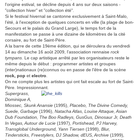
l'origine estival, se décline depuis 4 ans sur deux saisons -
"collection hiver" et "collection été".
Si le festival hivernal se cantonne exclusivement à Saint-Malo,
l'été, à l'exception de quelques concerts en ville (la plage de bon-
Secours et le palais du Grand Large), le temps fort de la
manifestation se passe à une dizaine de kilomètres de la cité
corsaire, au fort de Saint-Père.
A la barre de cette 19ème édition, qui se déroulera du vendredi
14 au dimanche 16 août 2009, l'association rennaise
rock
tympans
. Le cap artistique arrêté par les organisateurs reste le
même depuis le début : programmer artistes et groupes
(inter)nationaux (re)connus ou en passe de l'être de la scène
rock, pop
et
electro
.
On ne compte plus les artistes qui ont fait escale au fort de Saint-
Père. Impressionnant.
Supergrass,
Dominique A,
Miossec, Skunk Anansie
(1995),
Placebo, The Divine Comedy,
Suede, Garbage
(1996),
Natacha Atlas, Louise Attaque, Asian
Dub Foundation, The Boo Radleys, GusGus, Dinosaur Jr, Death
In Vegas, Autour de Lucie
(1997),
Portishead, PJ Harvey,
Transglobal Underground, Yann Tiersen
(1998),
Blur,
Tindersticks, Freestylers, DJ Shadow, dEUS, Archive
(1999)
,