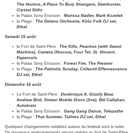
The Horrors, A Place To Bury Strangers, Deerhunter,
Crystal Stilts
le Palais Sony Ericsson :
Marissa Nadler, Mark Kozelek
la Plage :
The Delano Orchestra, Kütu Folk DJ set,
Ethel
Samedi 15 août
:
le Fort de Saint-Père :
The Kills, Peaches (with Sweet
Machine), Camera Obscura, Four Tet, St. Vincent,
Papercuts
le Palais Sony Ericsson :
Forest Fire, The Present
la Plage :
The Patriotic Sunday, Collectif-Effervescence
DJ set, Ethel
.
Dimanche 16 août
:
Le Fort de Saint-Père :
Dominique A, Grizzly Bear,
Andrew Bird, Simian Mobile Disco (live), Bill Callahan,
Autokratz
le Palais Sony Ericsson :
Gang Gang Dance, Telepathe
la Plage :
That Summer, Talitres DJ set, Ethel
Quelques changements notables autour du festival sont à noter.
De nouveaux aménagements seront opérés au fort de Saint-Père