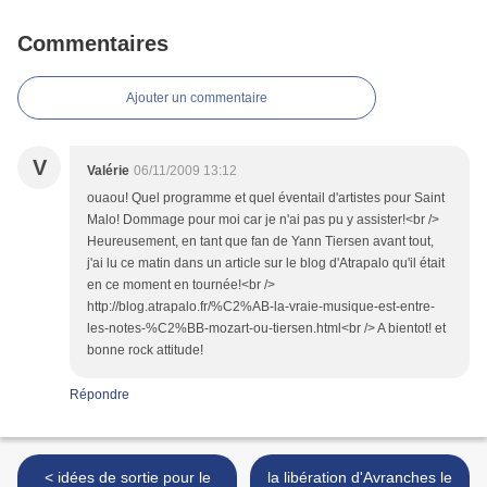
Commentaires
Ajouter un commentaire
V
Valérie
06/11/2009 13:12
ouaou! Quel programme et quel éventail d'artistes pour Saint
Malo! Dommage pour moi car je n'ai pas pu y assister!<br />
Heureusement, en tant que fan de Yann Tiersen avant tout,
j'ai lu ce matin dans un article sur le blog d'Atrapalo qu'il était
en ce moment en tournée!<br />
http://blog.atrapalo.fr/%C2%AB-la-vraie-musique-est-entre-
les-notes-%C2%BB-mozart-ou-tiersen.html<br /> A bientot! et
bonne rock attitude!
Répondre
< idées de sortie pour le
la libération d'Avranches le