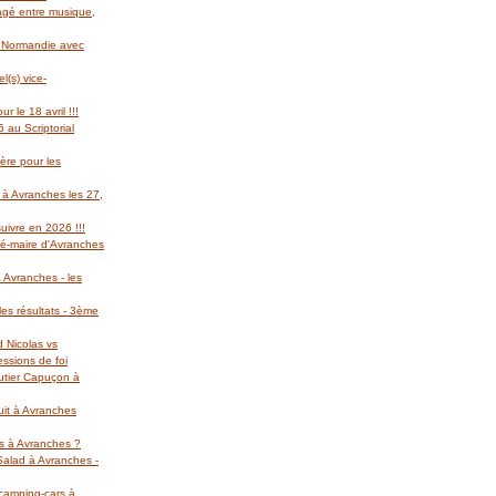
gagé entre musique,
l Normandie avec
(s) vice-
r le 18 avril !!!
 au Scriptorial
ère pour les
 à Avranches les 27,
suivre en 2026 !!!
té-maire d'Avranches
 Avranches - les
es résultats - 3ème
d Nicolas vs
essions de foi
autier Capuçon à
uit à Avranches
rs à Avranches ?
 Salad à Avranches -
 camping-cars à