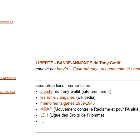
'Avranches
LIBERTÉ - BANDE-ANNONCE de Tony Gatlif
envoyé par
baryla
. -
Court métrage, documentaire et ban
int-Michel
sites et/ou liens internet utiles :
Liberté
, de Tony Gatlif (site premiere.fr)
nt-Michel
les roms / tsiganes
(wikipedia)
mémoires tsiganes 1939-1946
MRAP
(Mouvement contre le Racisme et pour l’Amitié 
LDH
(Ligue des Droits de l’Homme)
...