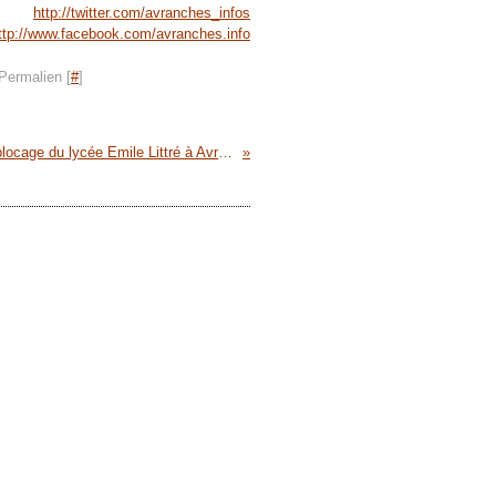
http://twitter.com/avranches_infos
ttp://www.facebook.com/avranches.info
Permalien [
#
]
réforme des retraites : blocage du lycée Emile Littré à Avranches