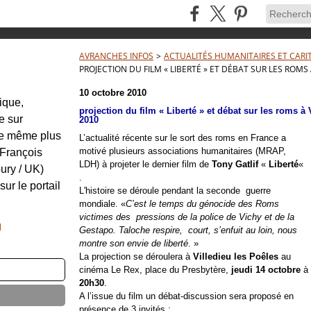
AVRANCHES INFOS
>
ACTUALITÉS HUMANITAIRES ET CARI
PROJECTION DU FILM « LIBERTÉ » ET DÉBAT SUR LES ROMS
10 octobre 2010
tique,
projection du film « Liberté » et débat sur les roms à 
e sur
2010
re même plus
L’actualité récente sur le sort des roms en France a
motivé plusieurs associations humanitaires (MRAP,
: François
LDH) à projeter le dernier film de
Tony Gatlif
«
Liberté
«
ury / UK)
.
sur le portail
L'histoire se déroule pendant la seconde guerre
mondiale. «
C’est le temps du génocide des Roms
victimes des pressions de la police de Vichy et de la
g
Gestapo. Taloche respire, court, s’enfuit au loin, nous
montre son envie de liberté
. »
La projection se déroulera à
Villedieu les Poêles
au
cinéma Le Rex, place du Presbytère,
jeudi 14 octobre
à
20h30
.
A l’issue du film un débat-discussion sera proposé en
présence de 3 invités :