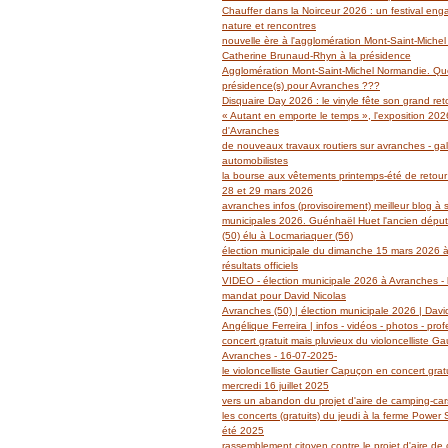
Janvier
Février
Mars
Avril
Mai
(14)
(27)
(29)
(19)
(14)
Chauffer dans la Noirceur 2026 : un festival en
Janvier
Février
Mars
Avril
(6)
(62)
(18)
(14)
nature et rencontres
Janvier
Février
Mars
(6)
(39)
(13)
nouvelle ère à l'agglomération Mont-Saint-Miche
Janvier
Février
(2)
(5)
Catherine Brunaud-Rhyn à la présidence
Janvier
(3)
Agglomération Mont-Saint-Michel Normandie. Quel
présidence(s) pour Avranches ???
Disquaire Day 2026 : le vinyle fête son grand retou
« Autant en emporte le temps », l'exposition 2026
d'Avranches
de nouveaux travaux routiers sur avranches - gal
automobilistes
la bourse aux vêtements printemps-été de retour
28 et 29 mars 2026
avranches infos (provisoirement) meilleur blog à 
municipales 2026. Guénhaël Huet l'ancien dépu
(50) élu à Locmariaquer (56)
élection municipale du dimanche 15 mars 2026 à
résultats officiels
VIDEO - élection municipale 2026 à Avranches - l
mandat pour David Nicolas
Avranches (50) | élection municipale 2026 | Davi
Angélique Ferreira | infos - vidéos - photos - prof
concert gratuit mais pluvieux du violoncelliste G
Avranches - 16-07-2025-
le violoncelliste Gautier Capuçon en concert grat
mercredi 16 juillet 2025
vers un abandon du projet d'aire de camping-ca
les concerts (gratuits) du jeudi à la ferme Power
été 2025
rassemblement citoyen contre le projet d'aire de