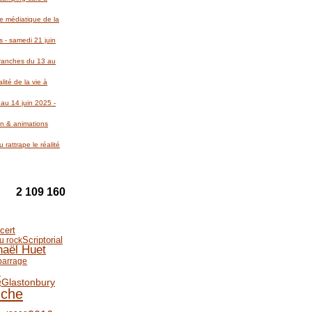
re médiatique de la
 - samedi 21 juin
Avranches du 13 au
lité de la vie à
au 14 juin 2025 -
on & animations
 rattrape le réalité
2 109 160
cert
Scriptorial
du rock
aël Huet
barrage
N
Glastonbury
e
che