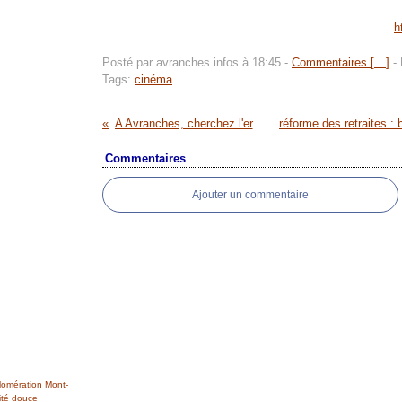
h
Posté par avranches infos à 18:45 -
Commentaires [
…
]
- 
Tags:
cinéma
A Avranches, cherchez l'erreur !
Commentaires
Ajouter un commentaire
lomération Mont-
ité douce