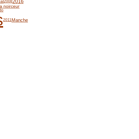
2016
al
2008
a noirceur
bdo
s
Manche
2011