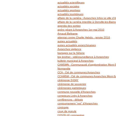
actualités scientifiques
actualités sociales
actualités sportives
actualités touristiques
affaire de la caméra : Avranches Infos vs ville d
affaire de la caméra interdite à Donville-les-Bains
agenda des sorties
apéro géant à Avranches 1er mai 2010
Arnaud Beltrame
attentat contre Charlie Hebdo - janvier 2016
autres actualités
autres actualités avranchinaises
Avranches vigilance
barrages sur la Sélune
big brother - vidéosurveillance à Avranches
bulletin municipal à Avranches
CAMSMN - Communauté d'agglomération Mont-Sa
Normandie
CCA - Cté de communes Avranches
CCAMSM - Cté de communes Avranches Mont-Sai
cérémonie D-DAY
cérémonie de souvenirs
cérémonies patriotiques
commune nouvelle d'Avranches
compteurs Linky à Avranches
conférences - débats
contournement "est" d'Avranches
copinage
coup de gueule
COVID-19 coronavirus