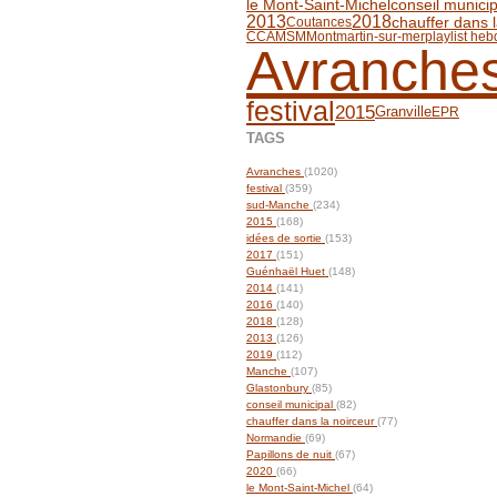
conseil municip
le Mont-Saint-Michel
2013
2018
chauffer dans l
Coutances
CCAMSM
Montmartin-sur-mer
playlist he
Avranche
festival
2015
Granville
EPR
TAGS
Avranches
(1020)
festival
(359)
sud-Manche
(234)
2015
(168)
idées de sortie
(153)
2017
(151)
Guénhaël Huet
(148)
2014
(141)
2016
(140)
2018
(128)
2013
(126)
2019
(112)
Manche
(107)
Glastonbury
(85)
conseil municipal
(82)
chauffer dans la noirceur
(77)
Normandie
(69)
Papillons de nuit
(67)
2020
(66)
le Mont-Saint-Michel
(64)