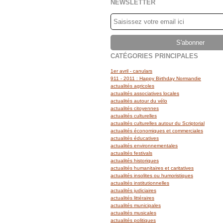
NEWSLETTER
CATÉGORIES PRINCIPALES
1er avril - canulars
911 - 2011 : Happy Birthday Normandie
actualités agricoles
actualités associatives locales
actualités autour du vélo
actualités citoyennes
actualités culturelles
actualités culturelles autour du Scriptorial
actualités économiques et commerciales
actualités éducatives
actualités environnementales
actualités festivals
actualités historiques
actualités humanitaires et caritatives
actualités insolites ou humoristiques
actualités institutionnelles
actualités judiciaires
actualités littéraires
actualités municipales
actualités musicales
actualités politiques