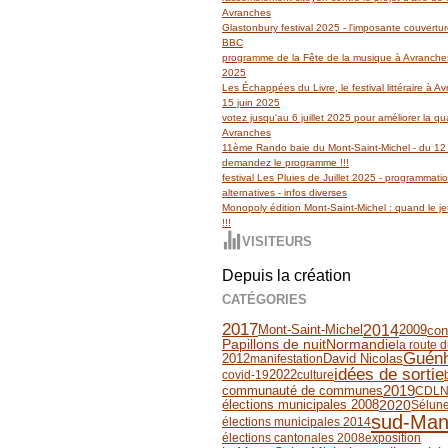
Avranches
Glastonbury festival 2025 - l'imposante couvertu
BBC
programme de la Fête de la musique à Avranches
2025
Les Échappées du Livre, le festival littéraire à 
15 juin 2025
votez jusqu'au 6 juillet 2025 pour améliorer la qua
Avranches
11ème Rando baie du Mont-Saint-Michel - du 12 
demandez le programme !!!
festival Les Pluies de Juillet 2025 - programmati
alternatives - infos diverses
Monopoly édition Mont-Saint-Michel : quand le jeu
!!!
VISITEURS
Depuis la création
CATÉGORIES
2017
2014
2009
con
Mont-Saint-Michel
Papillons de nuit
Normandie
la route 
Guénh
2012
David Nicolas
manifestation
idées de sortie
covid-19
2022
culture
2019
communauté de communes
CDL
2020
élections municipales 2008
Sélun
sud-Man
élections municipales 2014
élections cantonales 2008
exposition