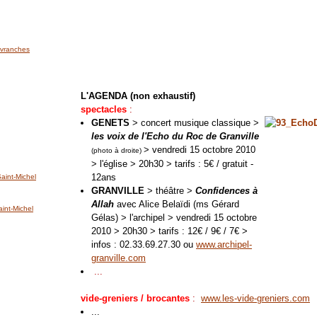
'Avranches
L'AGENDA (non exhaustif)
spectacles
:
GENETS
> concert musique classique >
les voix de l'Echo du Roc de Granville
> vendredi 15 octobre 2010
(photo à droite)
> l'église > 20h30 > tarifs : 5€ / gratuit -
12ans
int-Michel
GRANVILLE
> théâtre >
Confidences à
Allah
avec Alice Belaïdi (ms Gérard
nt-Michel
Gélas) > l'archipel > vendredi 15 octobre
2010 > 20h30 > tarifs : 12€ / 9€ / 7€ >
infos : 02.33.69.27.30 ou
www.archipel-
granville.com
...
vide-greniers / brocantes
:
www.les-vide-greniers.com
...