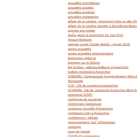
actualités scientifiques
actualités sociales
actualités sportives
actualités touristiques
affaire de la caméra : Avranches Infos vs ville d
affaire de la caméra interdite à Donville-les-Bains
agenda des sorties
apéro géant à Avranches 1er mai 2010
Arnaud Beltrame
attentat contre Charlie Hebdo - janvier 2016
autres actualités
autres actualités avranchinaises
Avranches vigilance
barrages sur la Sélune
big brother - vidéosurveillance à Avranches
bulletin municipal à Avranches
CAMSMN - Communauté d'agglomération Mont-Sa
Normandie
CCA - Cté de communes Avranches
CCAMSM - Cté de communes Avranches Mont-Sai
cérémonie D-DAY
cérémonie de souvenirs
cérémonies patriotiques
commune nouvelle d'Avranches
compteurs Linky à Avranches
conférences - débats
contournement "est" d'Avranches
copinage
coup de gueule
COVID-19 coronavirus