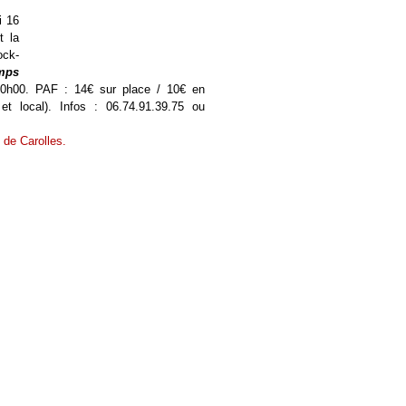
i 16
t la
ock-
mps
20h00. PAF : 14€ sur place / 10€ en
et local). Infos : 06.74.91.39.75 ou
e de Carolles.