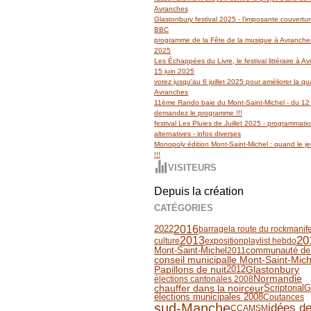
Avranches
Glastonbury festival 2025 - l'imposante couvertu
BBC
programme de la Fête de la musique à Avranches
2025
Les Échappées du Livre, le festival littéraire à 
15 juin 2025
votez jusqu'au 6 juillet 2025 pour améliorer la qua
Avranches
11ème Rando baie du Mont-Saint-Michel - du 12 
demandez le programme !!!
festival Les Pluies de Juillet 2025 - programmati
alternatives - infos diverses
Monopoly édition Mont-Saint-Michel : quand le jeu
!!!
VISITEURS
Depuis la création
CATÉGORIES
2016
2022
barrage
la route du rock
manife
20
2013
culture
exposition
playlist hebdo
communauté d
Mont-Saint-Michel
2011
conseil municipal
le Mont-Saint-Mich
2012
Glastonbury
Papillons de nuit
Normandie
élections cantonales 2008
chauffer dans la noirceur
Scriptorial
G
élections municipales 2008
Coutances
sud-Manche
idées de
CCAMSM