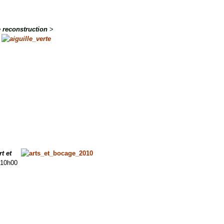
e reconstruction
>
t et
 10h00