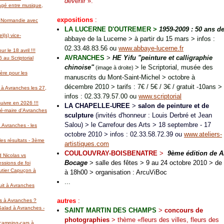
devenir
».
gagé entre musique,
expositions
:
l Normandie avec
LA LUCERNE D'OUTREMER >
1959-2009 : 50 ans d
(s) vice-
abbaye de la Lucerne > à partir du 15 mars >
infos :
02.33.48.83.56 ou
www.abbaye-lucerne.fr
r le 18 avril !!!
AVRANCHES
>
HE Yifu "peinture et calligraphie
 au Scriptorial
chinoise"
> le Scriptorial, musée des
(image à droite)
ère pour les
manuscrits du Mont-Saint-Michel > octobre à
décembre 2010 >
tarifs : 7€ / 5€ / 3€ / gratuit -10ans >
 à Avranches les 27,
infos : 02.33.79.57.00 ou
www.scriptorial
suivre en 2026 !!!
LA CHAPELLE-UREE
>
salon de peinture et de
té-maire d'Avranches
scu
lpture
(invités d'honneur : Louis Derbré et Jean
Salou) > le Carrefour des Arts > 18 septembre - 17
 Avranches - les
octobre 2010 > infos : 02.33.58.72.39 ou
www.ateliers-
es résultats - 3ème
artistiques.com
COULOUVRAY-BOISBENATRE
>
9ème édition de Ar
d Nicolas vs
Bocage
> salle des fêtes > 9 au 24 octobre 2010 > de
essions de foi
autier Capuçon à
à 18h00 > organisation : ArcuViBoc
...
uit à Avranches
autres
:
rs à Avranches ?
 Salad à Avranches -
SAINT MARTIN DES CHAMPS
>
concours de
photographies
>
thème «fleurs des villes, fleurs des
 camping-cars à