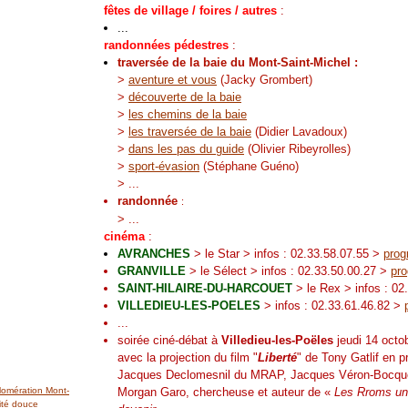
fêtes de village / foires / autres
:
...
randonnées pédestres
:
traversée de la baie du Mont-Saint-Michel :
>
aventure et vous
(Jacky Grombert)
>
découverte de la baie
>
les chemins de la baie
>
les traversée de la baie
(Didier Lavadoux)
>
dans les pas du guide
(Olivier Ribeyrolles)
>
sport-évasion
(Stéphane Guéno)
> ...
randonnée
:
> ...
cinéma
:
AVRANCHES
> le Star > infos : 02.33.58.07.55 >
prog
GRANVILLE
> le Sélect > infos : 02.33.50.00.27 >
pr
SAINT-HILAIRE-DU-HARCOUET
> le Rex > infos : 02
VILLEDIEU-LES-POELES
> infos : 02.33.
61.46.82
>
...
soirée ciné-débat à
Villedieu-les-Poëles
jeudi 14 octo
avec la projection du film "
Liberté
" de Tony Gatlif en 
Jacques Declomesnil du MRAP, Jacques Véron-Bocque
lomération Mont-
Morgan Garo, chercheuse et auteur de «
Les Rroms un
ité douce