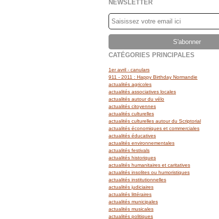
NEWSLETTER
CATÉGORIES PRINCIPALES
1er avril - canulars
911 - 2011 : Happy Birthday Normandie
actualités agricoles
actualités associatives locales
actualités autour du vélo
actualités citoyennes
actualités culturelles
actualités culturelles autour du Scriptorial
actualités économiques et commerciales
actualités éducatives
actualités environnementales
actualités festivals
actualités historiques
actualités humanitaires et caritatives
actualités insolites ou humoristiques
actualités institutionnelles
actualités judiciaires
actualités littéraires
actualités municipales
actualités musicales
actualités politiques