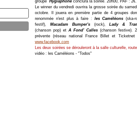
groupe
Hygiaphone
conclura la soirée. 20h00, PAF : 2€.
Le winner du vendredi ouvrira la grosse soirée du samed
octobre. Il jouera en première partie de 4 groupes don
renommée n'est plus à faire :
les Caméléons
(ska-r
festif),
Macadam Bumper's
(rock),
Lady & Tra
(chanson pop) et
A Fond' Calles
(chanson festive). 
prévente (réseau national France Billet et Ticketnet 
www.facebook.com
Les deux soirées se dérouleront à la salle culturelle, rout
vidéo : les Caméléons - "Todos"