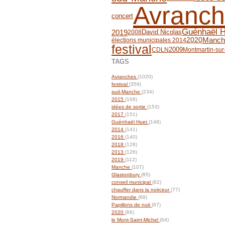
Avranc
concert
Guénhaël H
2019
David Nicolas
2008
Manch
2020
élections municipales 2014
festival
2009
CDLN
Montmartin-sur
TAGS
Avranches
(1020)
festival
(359)
sud-Manche
(234)
2015
(168)
idées de sortie
(153)
2017
(151)
Guénhaël Huet
(148)
2014
(141)
2016
(140)
2018
(128)
2013
(126)
2019
(112)
Manche
(107)
Glastonbury
(85)
conseil municipal
(82)
chauffer dans la noirceur
(77)
Normandie
(69)
Papillons de nuit
(67)
2020
(66)
le Mont-Saint-Michel
(64)