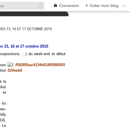
Connexion
+
Créer mon blog
ES 15, 16 ET 17 OCTOBRE 2010
s 15, 16 et 17 octobre 2010
expositions, ...) du week-end et début
eurs
tion
à la
plus
 et
 fin
bas-
illy
4),
. Le