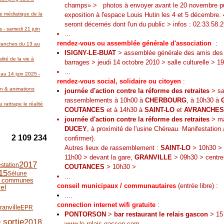
champs» >
photos à envoyer avant le 20 novembre p
re médiatique de la
exposition à l'espace Louis Hutin les 4 et 5 décembre. 
seront décernés dont l'un du public > infos : 02.33.58.
 - samedi 21 juin
...
rendez-vous ou assemblée générale d'association
:
Avranches du 13 au
ISIGNY-LE-BUAT
> assemblée générale des amis des
lité de la vie à
barrages > jeudi 14 octobre 2010 > salle culturelle > 1
...
au 14 juin 2025 -
rendez-vous social, solidaire ou citoyen
:
on & animations
journée d'action contre la réforme des retraites
> sa
rassemblements à 10h00 à
CHERBOURG
, à 10h30 à
 rattrape le réalité
COUTANCES
et à 14h30 à
SAINT-LO
et
AVRANCHES
journée d'action contre la réforme des retraites
> ma
DUCEY
, à proximité de l'usine Chéreau. Manifestatio
2 109 234
confirmer).
Autres lieux de rassemblement :
SAINT-LO
> 10h30 > 
11h00 > devant la gare,
GRANVILLE
> 09h30 > centre 
2017
station
COUTANCES
> 10h30 >
15
Sélune
...
e communes
conseil municipaux / communautaires
(entrée libre) :
el
....
connection internet wifi gratuite
:
ranville
EPR
PONTORSON
>
bar restaurant
le relais gascon
> 15 
 sortie
2018
www.le-relais-gascon.com