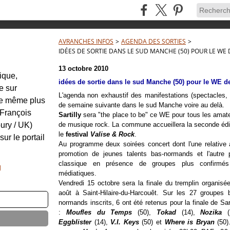
AVRANCHES INFOS
>
AGENDA DES SORTIES
>
IDÉES DE SORTIE DANS LE SUD MANCHE (50) POUR LE WE D
13 octobre 2010
tique,
idées de sortie dans le sud Manche (50) pour le WE de
e sur
L'agenda non exhaustif des manifestations (spectacles, 
re même plus
de semaine suivante dans le sud Manche voire au delà.
: François
Sartilly
sera "the place to be" ce WE pour tous les amat
ury / UK)
de musique rock. La commune accueillera la seconde édi
le
festival
Valise & Rock
.
sur le portail
Au programme deux soirées concert dont l'une relative 
promotion de jeunes talents bas-normands et l'autre 
classique en présence de groupes plus confirmés
g
médiatiques.
Vendredi 15 octobre sera la finale du tremplin organisée
août à Saint-Hilaire-du-Harcouêt. Sur les 27 groupes 
normands inscrits, 6 ont été retenus pour la finale de Sart
:
Moufles du Temps
(50),
Tokad
(14),
Nozika
(1
Eggblister
(14),
V.I. Keys
(50) et
Where is Bryan
(50)