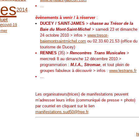
hes
...
2014
évènements à venir / à réserver
:
uet
DUCEY / SAINT-JAMES
>
chasse au Trésor de la
e
covid-19
Baie du Mont-Saint-Michel
> samedi 23 et dimanche
-mer
24 octobre 2010 > infos >
www.tresor-
baiemontsaintmichel.com
ou 02.33.60.21.53 (office du
tourisme de Ducey)
RENNES
(35) >
Rencontres Trans Musicales
>
mercredi 8 au dimanche 12 décembre 2010 >
programmation :
M.I.A., Stromae
, et tout plein de
groupes fabuleux à découvrir > infos :
www.lestrans.fr
...
Les organisateurs(trices) de manifestations peuvent
m'adresser leurs infos (communiqué de presse + photo)
par courriel en cliquant sur le lien
manifestations.sud50@free.fr
.
h