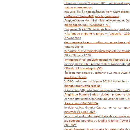
Janvier
Février
Mars
Avril
Mai
(14)
(27)
(29)
(19)
(14)
Chauffer dans la Noirceur 2026 : un festival en
Janvier
Février
Mars
Avril
(6)
(62)
(18)
(14)
nature et rencontres
Janvier
Février
Mars
(6)
(39)
(13)
nouvelle ère à l'agglomération Mont-Saint-Miche
Janvier
Février
(2)
(5)
Catherine Brunaud-Rhyn à la présidence
Janvier
(3)
Agglomération Mont-Saint-Michel Normandie. Quel
présidence(s) pour Avranches ???
Disquaire Day 2026 : le vinyle fête son grand retou
« Autant en emporte le temps », l'exposition 2026
d'Avranches
de nouveaux travaux routiers sur avranches - gal
automobilistes
la bourse aux vêtements printemps-été de retour
28 et 29 mars 2026
avranches infos (provisoirement) meilleur blog à 
municipales 2026. Guénhaël Huet l'ancien dépu
(50) élu à Locmariaquer (56)
élection municipale du dimanche 15 mars 2026 à
résultats officiels
VIDEO - élection municipale 2026 à Avranches - l
mandat pour David Nicolas
Avranches (50) | élection municipale 2026 | Davi
Angélique Ferreira | infos - vidéos - photos - prof
concert gratuit mais pluvieux du violoncelliste G
Avranches - 16-07-2025-
le violoncelliste Gautier Capuçon en concert grat
mercredi 16 juillet 2025
vers un abandon du projet d'aire de camping-ca
les concerts (gratuits) du jeudi à la ferme Power
été 2025
rassemblement citoyen contre le projet d'aire de