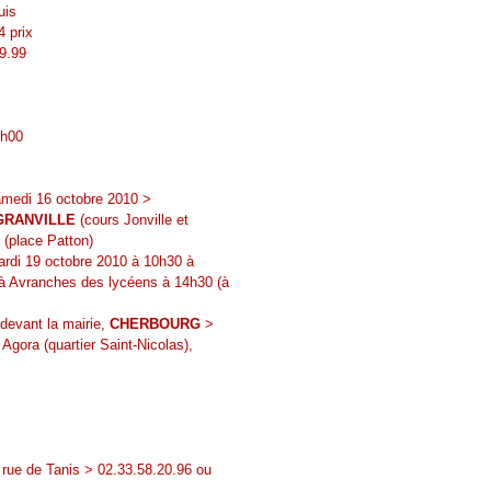
uis
4 prix
29.99
9h00
medi 16 octobre 2010 >
GRANVILLE
(cours Jonville et
(place Patton)
rdi 19 octobre 2010 à 10h30 à
n à Avranches des lycéens à 14h30 (à
devant la mairie,
CHERBOURG
>
Agora (quartier Saint-Nicolas),
rue de Tanis > 02.33.58.20.96 ou