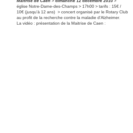
Maîtrise de Caen
>
dimanche 12
décembre 2010
>
église Notre-Dame-des-Champs > 17h00 > tarifs : 15€ /
10€ (jusqu'à 12 ans) > concert organisé par le Rotary Club
au profit de la recherche contre la maladie d'Alzheimer.
La vidéo : présentation de la Maitrise de Caen :