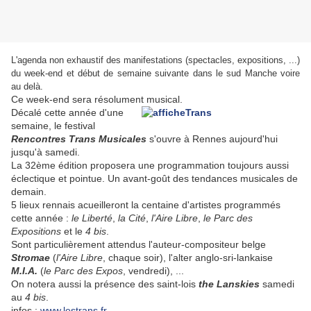
L'agenda non exhaustif des manifestations (spectacles, expositions, ...)
du week-end et début de semaine suivante dans le sud Manche voire
au delà.
Ce week-end sera résolument musical.
Décalé cette année d'une
semaine, le festival
Rencontres Trans Musicales
s'ouvre à Rennes aujourd'hui
jusqu'à samedi.
La 32ème édition proposera une programmation toujours aussi
éclectique et pointue. Un avant-goût des tendances musicales de
demain.
5 lieux rennais acueilleront la centaine d'artistes programmés
cette année :
le Liberté
,
la Cité
,
l'Aire Libre
,
le Parc des
Expositions
et le
4 bis
.
Sont particulièrement attendus l'auteur-compositeur belge
Stromae
(
l'Aire Libre
, chaque soir), l'alter anglo-sri-lankaise
M.I.A.
(
le Parc des Expos
, vendredi), ...
On notera aussi la présence des saint-lois
the Lanskies
samedi
au
4 bis
.
infos :
www.lestrans.fr