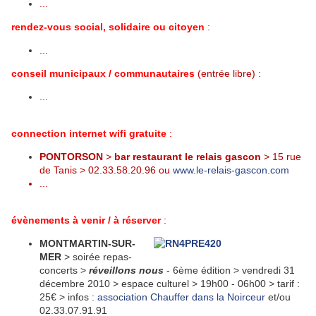
...
rendez-vous social, solidaire ou citoyen
:
...
conseil municipaux / communautaires
(entrée libre) :
...
connection internet wifi gratuite
:
PONTORSON
>
bar restaurant
le relais gascon
> 15 rue
de Tanis > 02.33.58.20.96 ou
www.le-relais-gascon.com
...
évènements à venir / à réserver
:
MONTMARTIN-SUR-
MER
> soirée repas-
concerts >
réveillons nous
- 6ème édition > vendredi 31
décembre 2010 > espace culturel > 19h00 - 06h00 > tarif :
25€ > infos :
association Chauffer dans la Noirceur
et/ou
02.33.07.91.91