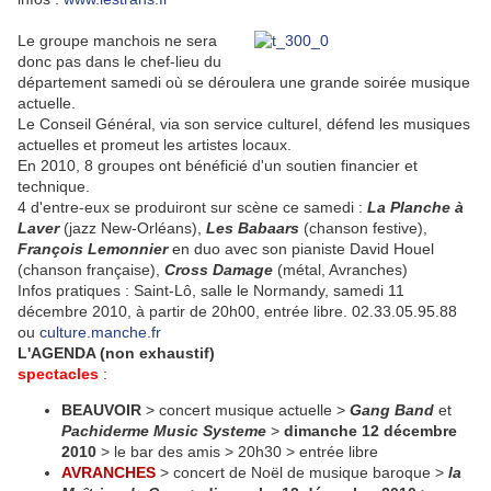
Le groupe manchois ne sera
donc pas dans le chef-lieu du
département samedi où se déroulera une grande soirée musique
actuelle.
Le Conseil Général, via son service culturel, défend les musiques
actuelles et promeut les artistes locaux.
En 2010, 8 groupes ont bénéficié d'un soutien financier et
technique.
4 d'entre-eux se produiront sur scène ce samedi :
La Planche à
Laver
(jazz New-Orléans),
Les Babaars
(chanson festive),
François Lemonnier
en duo avec son pianiste David Houel
(chanson française),
Cross Damage
(métal, Avranches)
Infos pratiques : Saint-Lô, salle le Normandy, samedi 11
décembre 2010, à partir de 20h00, entrée libre. 02.33.05.95.88
ou
culture.manche.fr
L'AGENDA (non exhaustif)
spectacles
:
BEAUVOIR
> concert musique actuelle >
Gang Band
et
Pachiderme Music Systeme
>
dimanche 12
décembre
2010
>
le bar des amis > 20h30 > entrée libre
AVRANCHES
> concert de Noël de musique baroque >
la