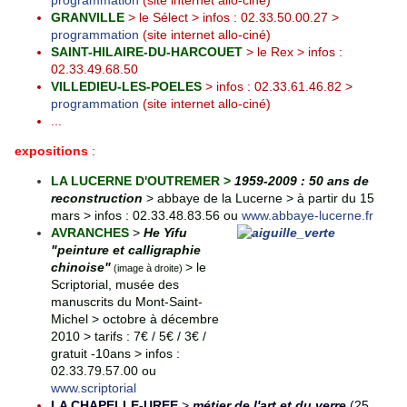
programmation
(site internet allo-ciné)
GRANVILLE
> le Sélect > infos : 02.33.50.00.27 >
programmation
(site internet allo-ciné)
SAINT-HILAIRE-DU-HARCOUET
> le Rex > infos :
02.33.49.68.50
VILLEDIEU-LES-POELES
> infos : 02.33.
61.46.82
>
programmation
(site internet allo-ciné)
...
expositions
:
LA LUCERNE D'OUTREMER >
1959-2009 : 50 ans de
reconstruction
>
abbaye de la Lucerne > à partir du 15
mars >
infos : 02.33.48.83.56 ou
www.abbaye-lucerne.fr
AVRANCHES
>
He Yifu
"peinture et calligraphie
chinoise"
> le
(image à droite)
Scriptorial, musée des
manuscrits du Mont-Saint-
Michel > octobre à décembre
2010 >
tarifs : 7€ / 5€ / 3€ /
gratuit -10ans > infos :
02.33.79.57.00 ou
www.scriptorial
LA CHAPELLE-UREE
>
métier de l'art et du verre
(25