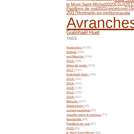
201
le Mont-Saint-Michel
2020
CDLN
Papillons de nuit
concert
2022
covid-19
2017
Normandie
Montmartin-sur-mer
Avranche
Guénhaël Huet
TAGS
Avranches
(1020)
festival
(359)
sud-Manche
(234)
2015
(168)
idées de sortie
(153)
2017
(151)
Guénhaël Huet
(148)
2014
(141)
2016
(140)
2018
(128)
2013
(126)
2019
(112)
Manche
(107)
Glastonbury
(85)
conseil municipal
(82)
chauffer dans la noirceur
(77)
Normandie
(69)
Papillons de nuit
(67)
2020
(66)
le Mont-Saint-Michel
(64)