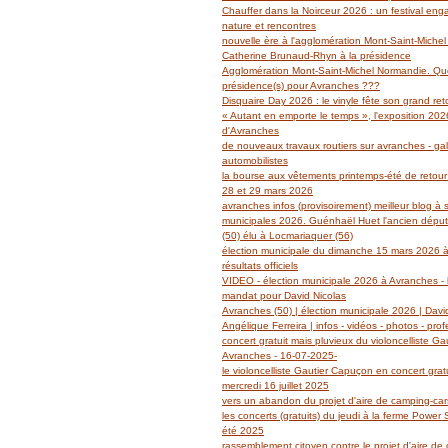
Janvier
Février
Mars
Avril
Mai
(14)
(27)
(29)
(19)
(14)
Chauffer dans la Noirceur 2026 : un festival en
Janvier
Février
Mars
Avril
(6)
(62)
(18)
(14)
nature et rencontres
Janvier
Février
Mars
(6)
(39)
(13)
nouvelle ère à l'agglomération Mont-Saint-Miche
Janvier
Février
(2)
(5)
Catherine Brunaud-Rhyn à la présidence
Janvier
(3)
Agglomération Mont-Saint-Michel Normandie. Quel
présidence(s) pour Avranches ???
Disquaire Day 2026 : le vinyle fête son grand retou
« Autant en emporte le temps », l'exposition 2026
d'Avranches
de nouveaux travaux routiers sur avranches - gal
automobilistes
la bourse aux vêtements printemps-été de retour
28 et 29 mars 2026
avranches infos (provisoirement) meilleur blog à 
municipales 2026. Guénhaël Huet l'ancien dépu
(50) élu à Locmariaquer (56)
élection municipale du dimanche 15 mars 2026 à
résultats officiels
VIDEO - élection municipale 2026 à Avranches - l
mandat pour David Nicolas
Avranches (50) | élection municipale 2026 | Davi
Angélique Ferreira | infos - vidéos - photos - prof
concert gratuit mais pluvieux du violoncelliste G
Avranches - 16-07-2025-
le violoncelliste Gautier Capuçon en concert grat
mercredi 16 juillet 2025
vers un abandon du projet d'aire de camping-ca
les concerts (gratuits) du jeudi à la ferme Power
été 2025
rassemblement citoyen contre le projet d'aire de