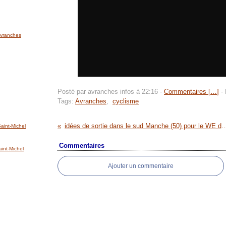
'Avranches
Posté par avranches infos à 22:16 -
Commentaires [
…
]
- 
Tags:
Avranches
,
cyclisme
idées de sortie dans le sud Manche (50) pour le WE 
int-Michel
Commentaires
nt-Michel
Ajouter un commentaire