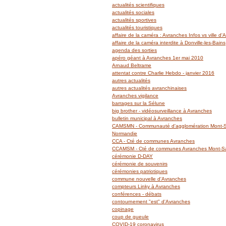
actualités scientifiques
actualités sociales
actualités sportives
actualités touristiques
affaire de la caméra : Avranches Infos vs ville d
affaire de la caméra interdite à Donville-les-Bains
agenda des sorties
apéro géant à Avranches 1er mai 2010
Arnaud Beltrame
attentat contre Charlie Hebdo - janvier 2016
autres actualités
autres actualités avranchinaises
Avranches vigilance
barrages sur la Sélune
big brother - vidéosurveillance à Avranches
bulletin municipal à Avranches
CAMSMN - Communauté d'agglomération Mont-Sa
Normandie
CCA - Cté de communes Avranches
CCAMSM - Cté de communes Avranches Mont-Sai
cérémonie D-DAY
cérémonie de souvenirs
cérémonies patriotiques
commune nouvelle d'Avranches
compteurs Linky à Avranches
conférences - débats
contournement "est" d'Avranches
copinage
coup de gueule
COVID-19 coronavirus