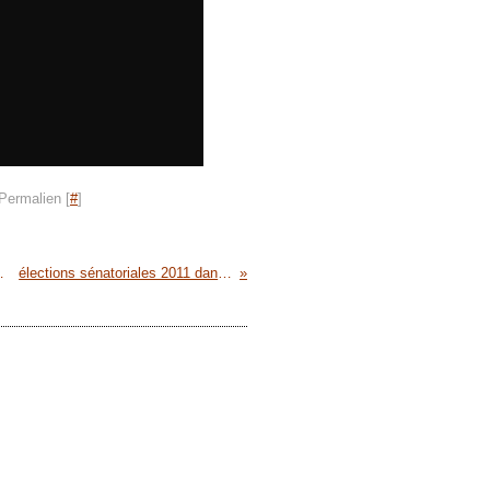
Permalien [
#
]
des 6, 7 8 mai 2011
élections sénatoriales 2011 dans la Manche