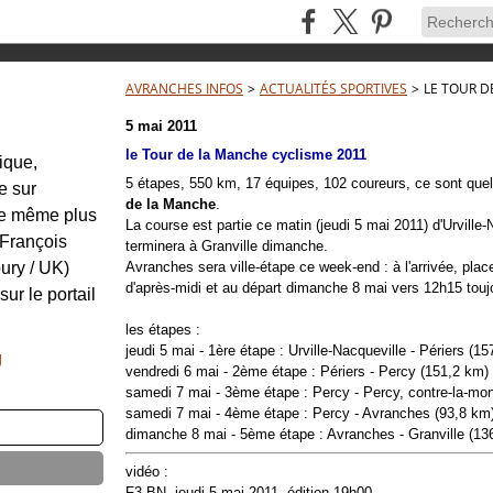
AVRANCHES INFOS
>
ACTUALITÉS SPORTIVES
>
LE TOUR D
5 mai 2011
le Tour de la Manche cyclisme 2011
tique,
5 étapes, 550 km, 17 équipes, 102 coureurs, ce sont quel
e sur
de la Manche
.
re même plus
La course est partie ce matin (jeudi 5 mai 2011) d'Urville
: François
terminera à Granville dimanche.
ury / UK)
Avranches sera ville-étape ce week-end : à l'arrivée, pla
d'après-midi et au départ dimanche 8 mai vers 12h15 touj
sur le portail
les étapes :
jeudi 5 mai - 1ère étape : Urville-Nacqueville - Périers (1
g
vendredi 6 mai - 2ème étape : Périers - Percy (151,2 km)
samedi 7 mai - 3ème étape : Percy - Percy, contre-la-mont
samedi 7 mai - 4ème étape : Percy - Avranches (93,8 km
dimanche 8 mai - 5ème étape
:
Avranches - Granville (13
vidéo :
F3 BN, jeudi 5 mai 2011, édition 19h00