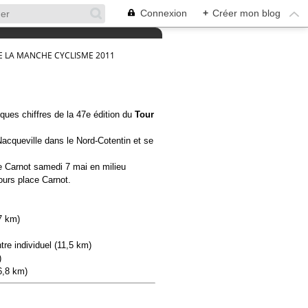
Connexion
+
Créer mon blog
E LA MANCHE CYCLISME 2011
ques chiffres de la 47e édition du
Tour
-Nacqueville dans le Nord-Cotentin et se
ce Carnot samedi 7 mai en milieu
ours place Carnot.
57 km)
re individuel (11,5 km)
)
6,8 km)