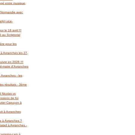
gagé entre musique,
l Normandie avec
(s) vice-
r le 18 avril !!!
 au Scriptorial
ère pour les
 à Avranches les 27,
suivre en 2026 !!!
té-maire d'Avranches
 Avranches - les
es résultats - 3ème
d Nicolas vs
essions de foi
autier Capuçon à
uit à Avranches
rs à Avranches ?
 Salad à Avranches -
 camping-cars à