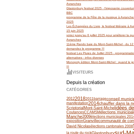
Avranches
Glastonbury festival 2025 - l'imposante couvertu
BBC
programme de la Fête de la musique à Avranches
2025
Les Échappées du Livre, le festival littéraire à 
15 juin 2025
votez jusqu'au 6 juillet 2025 pour améliorer la qua
Avranches
11ème Rando baie du Mont-Saint-Michel - du 12 
demandez le programme !!!
festival Les Pluies de Juillet 2025 - programmati
alternatives - infos diverses
Monopoly édition Mont-Saint-Michel : quand le jeu
!!!
VISITEURS
Depuis la création
CATÉGORIES
2018
2012
conseil munici
2011
barrage
2014
chauffer dans la n
manifestation
idées de
Scriptorial
Mont-Saint-Michel
Coutances
CCAMSM
élections municipa
Manche
2009
élections municipales 201
Granville
communauté de co
exposition
David Nicolas
élections cantonales 2008
sud-M
Glastonbury
la route du rock