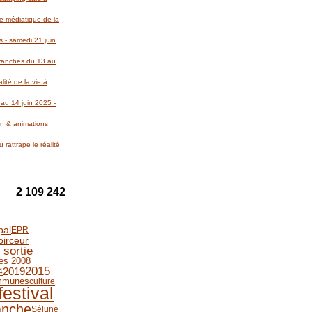
re médiatique de la
 - samedi 21 juin
Avranches du 13 au
lité de la vie à
au 14 juin 2025 -
on & animations
 rattrape le réalité
2 109 242
pal
EPR
oirceur
 sortie
les 2008
2015
2019
4
mmunes
culture
festival
anche
Sélune