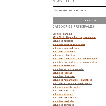
NEWSLETTER
CATÉGORIES PRINCIPALES
1er avril - canulars
911 - 2011 : Happy Birthday Normandie
actualités agricoles
actualités associatives locales
actualités autour du vélo
actualités citoyennes
actualités culturelles
actualités culturelles autour du Scriptorial
actualités économiques et commerciales
actualités éducatives
actualités environnementales
actualités festivals
actualités historiques
actualités humanitaires et caritatives
actualités insolites ou humoristiques
actualités institutionnelles
actualités judiciaires
actualités littéraires
actualités municipales
actualités musicales
actualités politiques