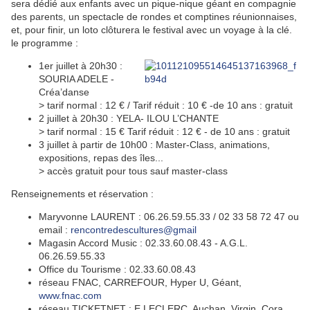
sera dédié aux enfants avec un pique-nique géant en compagnie
des parents, un spectacle de rondes et comptines réunionnaises,
et, pour finir, un loto clôturera le festival avec un voyage à la clé.
le programme :
1er juillet à 20h30 :
SOURIA ADELE -
Créa’danse
> tarif normal : 12 € / Tarif réduit : 10 € -de 10 ans : gratuit
2 juillet à 20h30 : YELA- ILOU L’CHANTE
> tarif normal : 15 € Tarif réduit : 12 € - de 10 ans : gratuit
3 juillet à partir de 10h00 : Master-Class, animations,
expositions, repas des îles...
> accès gratuit pour tous sauf master-class
Renseignements et réservation :
Maryvonne LAURENT : 06.26.59.55.33 / 02 33 58 72 47 ou
email :
rencontredescultures@gmail
Magasin Accord Music : 02.33.60.08.43 - A.G.L.
06.26.59.55.33
Office du Tourisme : 02.33.60.08.43
réseau FNAC, CARREFOUR, Hyper U, Géant,
www.fnac.com
réseau TICKETNET : E.LECLERC, Auchan, Virgin, Cora