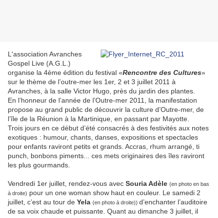
L'association Avranches
Gospel Live (A.G.L.)
organise la 4ème édition du festival «
Rencontre des Cultures
»
sur le thème de l’outre-mer les 1er, 2 et 3 juillet 2011 à
Avranches, à la salle Victor Hugo, près du jardin des plantes.
En l’honneur de l’année de l’Outre-mer 2011, la manifestation
propose au grand public de découvrir la culture d’Outre-mer, de
l’île de la Réunion à la Martinique, en passant par Mayotte.
Trois jours en ce début d’été consacrés à des festivités aux notes
exotiques : humour, chants, danses, expositions et spectacles
pour enfants raviront petits et grands. Accras, rhum arrangé, ti
punch, bonbons piments... ces mets originaires des îles raviront
les plus gourmands.
Vendredi 1er juillet, rendez-vous avec
Souria Adèle
(en photo en bas
pour un one woman show haut en couleur. Le samedi 2
à droite)
juillet, c’est au tour de
Yela
d’enchanter l’auditoire
(en photo à droite))
de sa voix chaude et puissante. Quant au dimanche 3 juillet, il