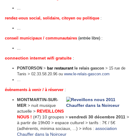
...
rendez-vous social, solidaire, citoyen ou politique
:
...
conseil municipaux / communautaires
(entrée libre) :
...
connection internet wifi gratuite
:
PONTORSON
>
bar restaurant
le relais gascon
> 15 rue de
Tanis > 02.33.58.20.96 ou
www.le-relais-gascon.com
...
évènements à venir / à réserver
:
MONTMARTIN-SUR-
MER
> nuit musique
actuelle >
REVEILLONS
NOUS !
(#7) 10 groupes >
vendredi 30 décembre 2011
>
à partir de 19h00 > espace culturel > tarifs : 7€ / 5€
(adhérents, minima sociaux, ...) > infos :
association
Chauffer dans la Noirceur