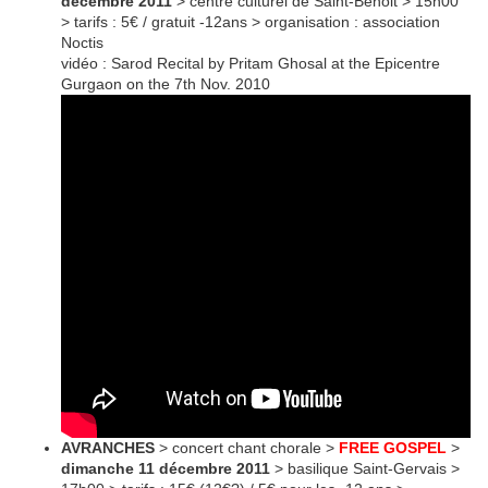
décembre 2011
> centre culturel de Saint-Benoit > 15h00
> tarifs : 5€ / gratuit -12ans > organisation : association
Noctis
vidéo : Sarod Recital by Pritam Ghosal at the Epicentre
Gurgaon on the 7th Nov. 2010
AVRANCHES
> concert chant chorale >
FREE GOSPEL
>
dimanche 11 décembre 2011
> basilique Saint-Gervais >