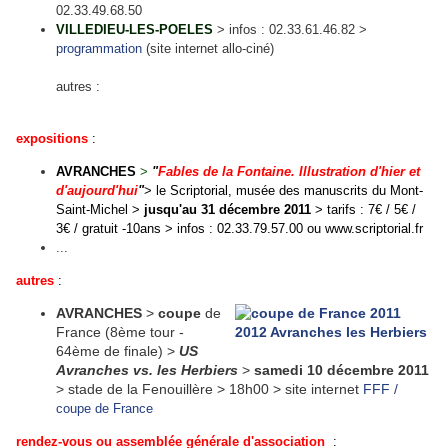
02.33.49.68.50
VILLEDIEU-LES-POELES
> infos : 02.33.61.46.82 >
programmation
(site internet allo-ciné)
autres :
expositions
:
AVRANCHES
>
"
Fables de la Fontaine. Illustration d'hier et
d'aujourd'hui
"
> le Scriptorial, musée des manuscrits du Mont-
Saint-Michel >
jusqu'au 31 décembre 2011
>
tarifs : 7€ / 5€ /
3€ / gratuit -10ans > infos : 02.33.79.57.00 ou
www.scriptorial.fr
...
autres
:
AVRANCHES
>
coupe
de
France (8ème tour -
64ème de finale) >
US
Avranches vs. les Herbiers
>
samedi 10 décembre 2011
> stade de la Fenouillère >
18h00 > site internet
FFF /
coupe de France
rendez-vous ou assemblée générale d'association
: