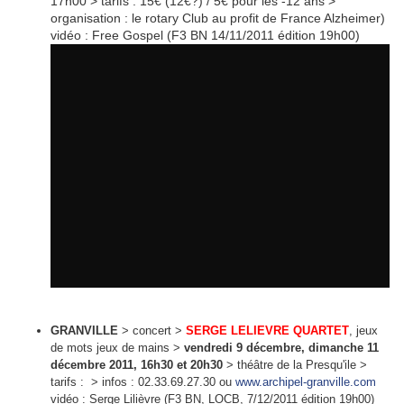
17h00 > tarifs : 15€ (12€?) / 5€ pour les -12 ans >
organisation : le rotary Club au profit de France Alzheimer)
vidéo : Free Gospel (F3 BN 14/11/2011 édition 19h00)
GRANVILLE
>
concert
>
SERGE LELIEVRE QUARTET
, jeux
de mots jeux de mains
>
vendredi 9 décembre, dimanche 11
décembre 2011, 16h30 et 20h30
> théâtre de la Presqu'ile >
tarifs : > infos : 02.33.69.27.30 ou
www.archipel-granville.com
vidéo : Serge Lilièvre (F3 BN, LOCB, 7/12/2011 édition 19h00)