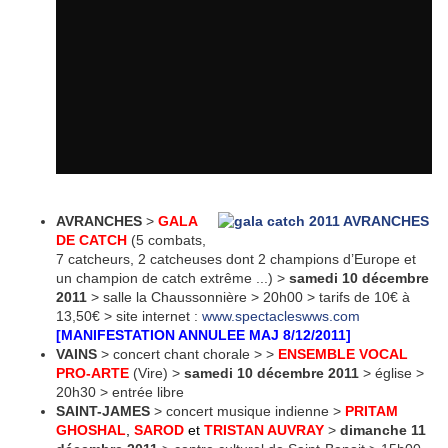
AVRANCHES
>
GALA
DE CATCH
(5 combats,
7 catcheurs, 2 catcheuses dont 2 champions d’Europe et
un champion de catch extrême ...) >
samedi 10 décembre
2011
> salle la Chaussonnière > 20h00 > tarifs de 10€ à
13,50€ > site internet :
www.spectacleswws.com
[MANIFESTATION ANNULEE MAJ 8/12/2011]
VAINS
> concert chant chorale > >
ENSEMBLE VOCAL
PRO-ARTE
(Vire) >
samedi 10 décembre 2011
> église >
20h30 > entrée libre
SAINT-JAMES
> concert musique indienne >
PRITAM
GHOSHAL
,
SAROD
et
TRISTAN AUVRAY
>
dimanche 11