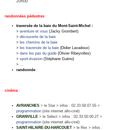
20h00
randonnées pédestres
:
traversée de la baie du Mont-Saint-Michel :
>
aventure et vous
(Jacky Grombert)
>
découverte de la baie
>
les chemins de la baie
>
les traversée de la baie
(Didier Lavadoux)
>
dans les pas du guide
(Olivier Ribeyrolles)
>
sport-évasion
(Stéphane Guéno)
> ...
randonnée
:
cinéma
:
AVRANCHES
> le Star > infos : 02.33.58.07.55 >
programmation
(site internet allo-ciné)
GRANVILLE
> le Sélect > infos : 02.33.50.00.27 >
programmation
(site internet allo-ciné)
SAINT-HILAIRE-DU-HARCOUET
> le Rex > infos :