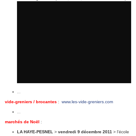
...
vide-greniers / brocantes
:
www.les-vide-greniers.com
...
marchés de Noël
:
LA HAYE-PESNEL
>
vendredi 9 décembre 2011
> l'école