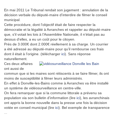
En mai 2011 Le Tribunal rendait son jugement : annulation de la
décision verbale du député-maire d'interdire de filmer le conseil
municipal.
Cette procédure, dont l'objectif était de faire respecter la
démocratie et la légalité à Avranches et rappeler au député-maire
que, s'il votait les lois à l'Assemblée Nationale, il n'était pas au
dessus d'elles, a eu un coût pour le citoyen.
Près de 3.000€ dont 2.000€ réellement à sa charge. Un courrier
a été adressé au député-maire pour qu'il rembourse ces frais
dont il était à l'origine. (télécharger
ici
). Sans réponse
naturellement.
Ces deux affaires
ont aussi de
commun que si les maires sont rétiscents à se faire filmer, ils ont
moins de susceptiblité à filmer leurs administrés.
En effet à Donville-les-Bains comme à Avranches va être installé
un système de vidéosurveillance en centre-ville.
On fera remarquer que si la commune littorale a prévenu sa
population via son bulletin d'information (lire
ici
), les avranchinais
ont appris la bonne nouvelle dans la presse une fois la décision
votée en conseil municipal (lire
ici
). Bel exemple de transparence
...