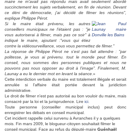
maire ne m'avait pas répondu mais avait seulement abordé
succinctement les sujets verbalement, en fin de réunion.
Devant
ce déni de démocratie, j'ai décidé de filmer les réunions",
explique Philippe Pérot.
Si le maire était prévenu, les autres
conseillers municipaux ne l'étaient pas : "je
vous autoriserai à filmer, mais pas ce soir" à
indiqué le maire, ajoutant :"vous qui étiez
contre la vidéosurveillance, vous vous permettez de filmer."
La réponse de Philippe Pérot ne s'est pas fait attendre : "par
politesse, je vous ai prévenu. tout le monde peut filmer. En
conseil, nous sommes des personnes publiques et nous ne
pouvons pas nous opposer au droit à l'image". Finalement, M.
Launay a eu le dernier mot en levant la séance
.»
Cette interdiction verbale du maire est totalement illégale et serait
annulée si l'affaire était portée devant la juridiction
administrative.
Le droit de filmer n'est pas autorisé au bon vouloir du maire, mais
consacré par la loi et la jurisprudence. Lire
ici
.
Toute personne (conseiller municipal inclus) peut donc
enregistrer les débats en conseil municipal.
Cet incident rappelle celui survenu à Avranches il y a quelques
mois. Fin mars 2009, le blogueur-citoyen souhaitait filmer le
conseil municipal. Face au refus du député-maire
Guénhaël