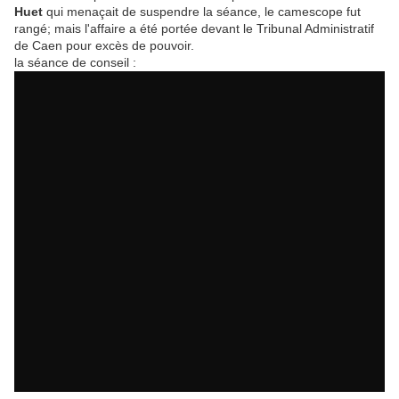
Huet
qui menaçait de suspendre la séance, le camescope fut
rangé; mais l'affaire a été portée devant le Tribunal Administratif
de Caen pour excès de pouvoir.
la séance de conseil :