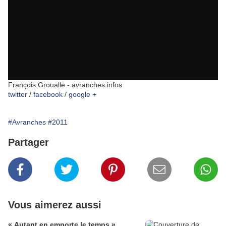
François Groualle - avranches.infos
twitter
/
facebook
/
google +
#Avranches
#2011
Partager
Vous aimerez aussi
« Autant en emporte le temps »,