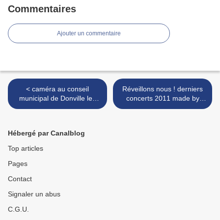
Commentaires
Ajouter un commentaire
< caméra au conseil
Réveillons nous ! derniers
municipal de Donville les
concerts 2011 made by
Bains (50) : le maire lève la
CDLN >
séance - lundi 12 décembre
2011
Hébergé par Canalblog
Top articles
Pages
Contact
Signaler un abus
C.G.U.