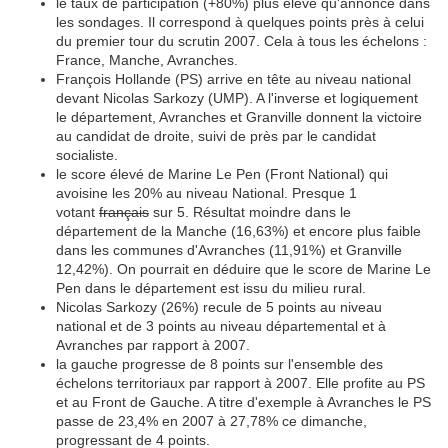
le taux de participation (+80%) plus élevé qu'annoncé dans
les sondages. Il correspond à quelques points près à celui
du premier tour du scrutin 2007. Cela à tous les échelons :
France, Manche, Avranches.
François Hollande (PS) arrive en tête au niveau national
devant Nicolas Sarkozy (UMP). A l'inverse et logiquement
le département, Avranches et Granville donnent la victoire
au candidat de droite, suivi de près par le candidat
socialiste.
le score élevé de Marine Le Pen (Front National) qui
avoisine les 20% au niveau National. Presque 1
votant
français
sur 5. Résultat moindre dans le
département de la Manche (16,63%) et encore plus faible
dans les communes d'Avranches (11,91%) et Granville
12,42%). On pourrait en déduire que le score de Marine Le
Pen dans le département est issu du milieu rural.
Nicolas Sarkozy (26%) recule de 5 points au niveau
national et de 3 points au niveau départemental et à
Avranches par rapport à 2007.
la gauche progresse de 8 points sur l'ensemble des
échelons territoriaux par rapport à 2007. Elle profite au PS
et au Front de Gauche. A titre d'exemple à Avranches le PS
passe de 23,4% en 2007 à 27,78% ce dimanche,
progressant de 4 points.