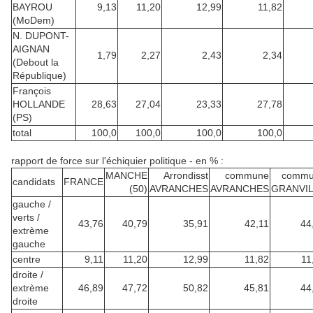
BAYROU
9,13
11,20
12,99
11,82
(MoDem)
N. DUPONT-
AIGNAN
1,79
2,27
2,43
2,34
(Debout la
République)
François
HOLLANDE
28,63
27,04
23,33
27,78
(PS)
total
100,0
100,0
100,0
100,0
rapport de force sur l'échiquier politique - en % :
MANCHE
Arrondisst
commune
commu
candidats
FRANCE
(50)
AVRANCHES
AVRANCHES
GRANVI
gauche /
verts /
43,76
40,79
35,91
42,11
44
extrème
gauche
centre
9,11
11,20
12,99
11,82
11
droite /
extrème
46,89
47,72
50,82
45,81
44
droite