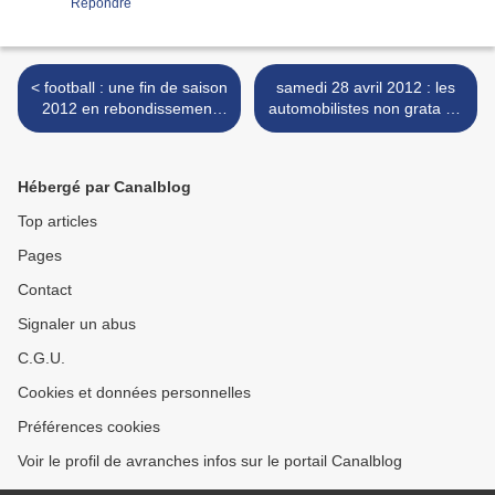
Répondre
< football : une fin de saison
samedi 28 avril 2012 : les
2012 en rebondissement
automobilistes non grata au
pour l'US Avranches Mont-
pied du Mont-Saint-Michel
Saint-Michel
(50) >
Hébergé par Canalblog
Top articles
Pages
Contact
Signaler un abus
C.G.U.
Cookies et données personnelles
Préférences cookies
Voir le profil de avranches infos sur le portail Canalblog