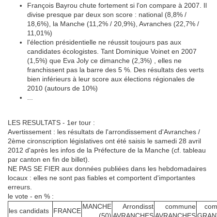
François Bayrou chute fortement si l'on compare à 2007. Il
divise presque par deux son score : national (8,8% /
18,6%), la Manche (11,2% / 20,9%), Avranches (22,7% /
11,01%)
l'élection présidentielle ne réussit toujours pas aux
candidates écologistes. Tant Dominique Voinet en 2007
(1,5%) que Eva Joly ce dimanche (2,3%) , elles ne
franchissent pas la barre des 5 %. Des résultats des verts
bien inférieurs à leur score aux élections régionales de
2010 (autours de 10%)
...
LES RESULTATS - 1er tour :
Avertissement : les résultats de l'arrondissement d'Avranches /
2ème cironscription législatives ont été saisis le samedi 28 avril
2012 d'après les infos de la Préfecture de la Manche (cf. tableau
par canton en fin de billet).
NE PAS SE FIER aux données publiées dans les hebdomadaires
locaux : elles ne sont pas fiables et comportent d'importantes
erreurs.
le vote - en % :
MANCHE
Arrondisst
commune
co
les candidats
FRANCE
(50)
AVRANCHES
AVRANCHES
GRAN