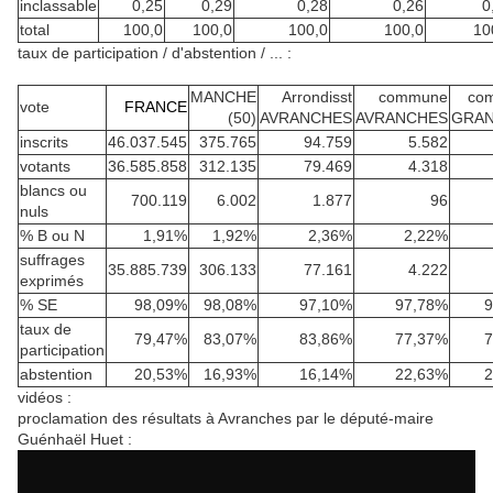
inclassable
0,25
0,29
0,28
0,26
0
total
100,0
100,0
100,0
100,0
10
taux de participation / d'abstention / ... :
MANCHE
Arrondisst
commune
co
vote
FRANCE
(50)
AVRANCHES
AVRANCHES
GRAN
inscrits
46.037.545
375.765
94.759
5.582
votants
36.585.858
312.135
79.469
4.318
blancs ou
700.119
6.002
1.877
96
nuls
% B ou N
1,91%
1,92%
2,36%
2,22%
suffrages
35.885.739
306.133
77.161
4.222
exprimés
% SE
98,09%
98,08%
97,10%
97,78%
9
taux de
79,47%
83,07%
83,86%
77,37%
7
participation
abstention
20,53%
16,93%
16,14%
22,63%
2
vidéos :
proclamation des résultats à Avranches par le député-maire
Guénhaël Huet :