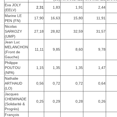
Eva JOLY
2,31
1,83
1,91
2,44
(EELV)
Marine LE
17,90
16,63
15,80
11,91
PEN (FN)
Nicolas
SARKOZY
27,18
28,82
32,59
31,57
(UMP)
Jean Luc
MELANCHON
11,11
9,85
8,60
9,78
(Front de
Gauche)
Philippe
POUTOU
1,15
1,35
1,35
1,47
(NPA)
Nathalie
ARTHAUD
0,56
0,72
0,72
0,64
(LO)
Jacques
CHEMINADE
0,25
0,29
0,28
0,26
(Solidarité &
Progrès)
François