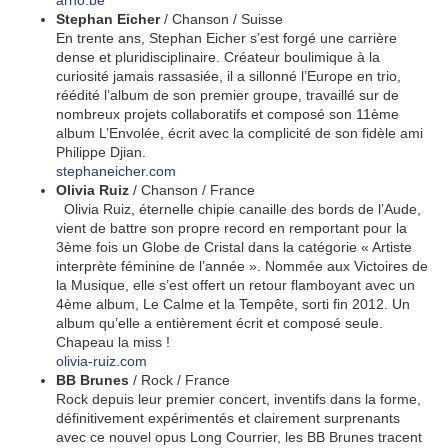
arno.be
Stephan Eicher
/ Chanson / Suisse
En trente ans, Stephan Eicher s’est forgé une carrière
dense et pluridisciplinaire. Créateur boulimique à la
curiosité jamais rassasiée, il a sillonné l’Europe en trio,
réédité l’album de son premier groupe, travaillé sur de
nombreux projets collaboratifs et composé son 11ème
album L’Envolée, écrit avec la complicité de son fidèle ami
Philippe Djian.
stephaneicher.com
Olivia Ruiz
/ Chanson / France
Olivia Ruiz, éternelle chipie canaille des bords de l’Aude,
vient de battre son propre record en remportant pour la
3ème fois un Globe de Cristal dans la catégorie « Artiste
interprète féminine de l’année ». Nommée aux Victoires de
la Musique, elle s’est offert un retour flamboyant avec un
4ème album, Le Calme et la Tempête, sorti fin 2012. Un
album qu’elle a entièrement écrit et composé seule.
Chapeau la miss !
olivia-ruiz.com
BB Brunes
/ Rock / France
Rock depuis leur premier concert, inventifs dans la forme,
définitivement expérimentés et clairement surprenants
avec ce nouvel opus Long Courrier, les BB Brunes tracent