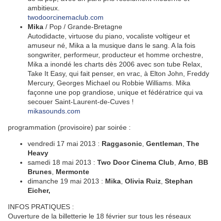
ambitieux.
twodoorcinemaclub.com
Mika
/ Pop / Grande-Bretagne
Autodidacte, virtuose du piano, vocaliste voltigeur et
amuseur né, Mika a la musique dans le sang. A la fois
songwriter, performeur, producteur et homme orchestre,
Mika a inondé les charts dès 2006 avec son tube Relax,
Take It Easy, qui fait penser, en vrac, à Elton John, Freddy
Mercury, Georges Michael ou Robbie Williams. Mika
façonne une pop grandiose, unique et fédératrice qui va
secouer Saint-Laurent-de-Cuves !
mikasounds.com
programmation (provisoire) par soirée :
vendredi 17 mai 2013 :
Raggasonic
,
Gentleman
,
The
Heavy
samedi 18 mai 2013 :
Two Door Cinema Club
,
Arno
,
BB
Brunes
,
Mermonte
dimanche 19 mai 2013 :
Mika
,
Olivia Ruiz
,
Stephan
Eicher,
INFOS PRATIQUES :
Ouverture de la billetterie le 18 février sur tous les réseaux