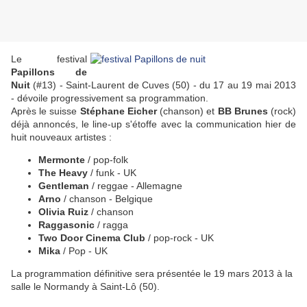
Le festival
Papillons de
Nuit
(#13) - Saint-Laurent de Cuves (50) - du 17 au 19 mai 2013
- dévoile progressivement sa programmation.
Après le suisse
Stéphane Eicher
(chanson) et
BB Brunes
(rock)
déjà annoncés, le line-up s'étoffe avec la communication hier de
huit nouveaux artistes :
Mermonte
/ pop-folk
The Heavy
/ funk - UK
Gentleman
/ reggae - Allemagne
Arno
/ chanson - Belgique
Olivia Ruiz
/ chanson
Raggasonic
/ ragga
Two Door Cinema Club
/ pop-rock - UK
Mika
/ Pop - UK
La programmation définitive sera présentée le 19 mars 2013 à la
salle le Normandy à Saint-Lô (50).