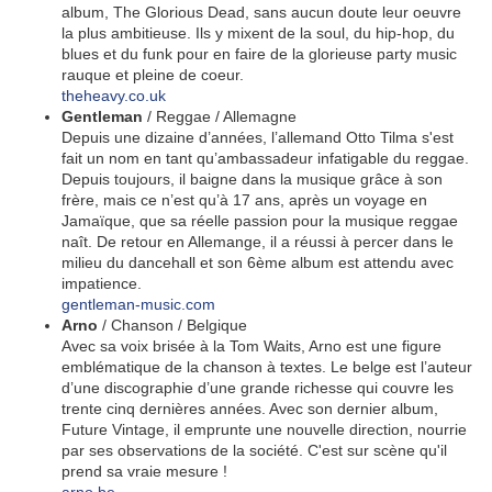
album, The Glorious Dead, sans aucun doute leur oeuvre
la plus ambitieuse. Ils y mixent de la soul, du hip-hop, du
blues et du funk pour en faire de la glorieuse party music
rauque et pleine de coeur.
theheavy.co.uk
Gentleman
/ Reggae / Allemagne
Depuis une dizaine d’années, l’allemand Otto Tilma s'est
fait un nom en tant qu’ambassadeur infatigable du reggae.
Depuis toujours, il baigne dans la musique grâce à son
frère, mais ce n’est qu’à 17 ans, après un voyage en
Jamaïque, que sa réelle passion pour la musique reggae
naît. De retour en Allemange, il a réussi à percer dans le
milieu du dancehall et son 6ème album est attendu avec
impatience.
gentleman-music.com
Arno
/ Chanson / Belgique
Avec sa voix brisée à la Tom Waits, Arno est une figure
emblématique de la chanson à textes. Le belge est l’auteur
d’une discographie d’une grande richesse qui couvre les
trente cinq dernières années. Avec son dernier album,
Future Vintage, il emprunte une nouvelle direction, nourrie
par ses observations de la société. C'est sur scène qu'il
prend sa vraie mesure !