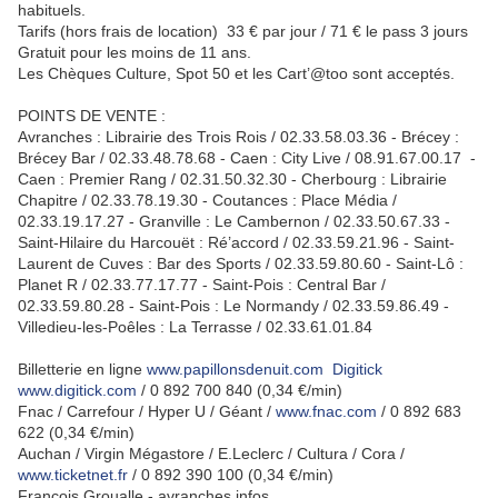
habituels.
Tarifs (hors frais de location) 33 € par jour / 71 € le pass 3 jours
Gratuit pour les moins de 11 ans.
Les Chèques Culture, Spot 50 et les Cart’@too sont acceptés.
POINTS DE VENTE :
Avranches : Librairie des Trois Rois / 02.33.58.03.36 - Brécey :
Brécey Bar / 02.33.48.78.68 - Caen : City Live / 08.91.67.00.17 -
Caen : Premier Rang / 02.31.50.32.30 - Cherbourg : Librairie
Chapitre / 02.33.78.19.30 - Coutances : Place Média /
02.33.19.17.27 - Granville : Le Cambernon / 02.33.50.67.33 -
Saint-Hilaire du Harcouët : Ré’accord / 02.33.59.21.96 - Saint-
Laurent de Cuves : Bar des Sports / 02.33.59.80.60 - Saint-Lô :
Planet R / 02.33.77.17.77 - Saint-Pois : Central Bar /
02.33.59.80.28 - Saint-Pois : Le Normandy / 02.33.59.86.49 -
Villedieu-les-Poêles : La Terrasse / 02.33.61.01.84
Billetterie en ligne
www.papillonsdenuit.com Digitick
www.digitick.com
/ 0 892 700 840 (0,34 €/min)
Fnac / Carrefour / Hyper U / Géant /
www.fnac.com
/ 0 892 683
622 (0,34 €/min)
Auchan / Virgin Mégastore / E.Leclerc / Cultura / Cora /
www.ticketnet.fr
/ 0 892 390 100 (0,34 €/min)
François Groualle - avranches.infos