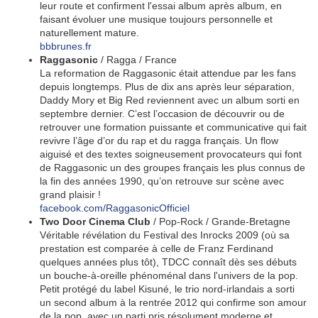
leur route et confirment l'essai album après album, en
faisant évoluer une musique toujours personnelle et
naturellement mature.
bbbrunes.fr
Raggasonic
/ Ragga / France
La reformation de Raggasonic était attendue par les fans
depuis longtemps. Plus de dix ans après leur séparation,
Daddy Mory et Big Red reviennent avec un album sorti en
septembre dernier. C’est l’occasion de découvrir ou de
retrouver une formation puissante et communicative qui fait
revivre l’âge d’or du rap et du ragga français. Un flow
aiguisé et des textes soigneusement provocateurs qui font
de Raggasonic un des groupes français les plus connus de
la fin des années 1990, qu’on retrouve sur scène avec
grand plaisir !
facebook.com/RaggasonicOfficiel
Two Door Cinema Club
/ Pop-Rock / Grande-Bretagne
Véritable révélation du Festival des Inrocks 2009 (où sa
prestation est comparée à celle de Franz Ferdinand
quelques années plus tôt), TDCC connaît dès ses débuts
un bouche-à-oreille phénoménal dans l'univers de la pop.
Petit protégé du label Kisuné, le trio nord-irlandais a sorti
un second album à la rentrée 2012 qui confirme son amour
de la pop, avec un parti pris résolument moderne et