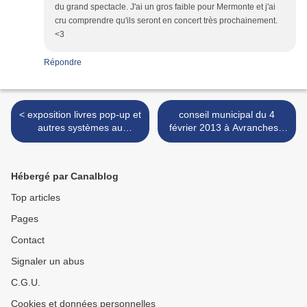
du grand spectacle. J'ai un gros faible pour Mermonte et j'ai
cru comprendre qu'ils seront en concert très prochainement.
<3
Répondre
< exposition livres pop-up et
conseil municipal du 4
autres systèmes au
février 2013 à Avranches -
Scriptorial d'Avranches - du
compte rendu vidéos >
2 février au 2 juin 2013
Hébergé par Canalblog
Top articles
Pages
Contact
Signaler un abus
C.G.U.
Cookies et données personnelles