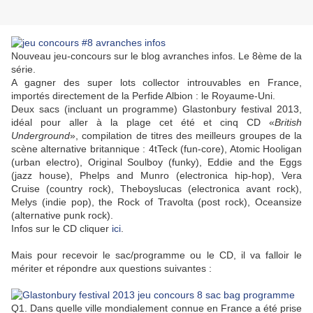
Nouveau jeu-concours sur le blog avranches infos. Le 8ème de la
série.
A gagner des super lots collector introuvables en France,
importés directement de la Perfide Albion : le Royaume-Uni.
Deux sacs (incluant un programme) Glastonbury festival 2013,
idéal pour aller à la plage cet été et cinq CD «
British
Underground
», compilation de titres des meilleurs groupes de la
scène alternative britannique : 4tTeck (fun-core), Atomic Hooligan
(urban electro), Original Soulboy (funky), Eddie and the Eggs
(jazz house), Phelps and Munro (electronica hip-hop), Vera
Cruise (country rock), Theboyslucas (electronica avant rock),
Melys (indie pop), the Rock of Travolta (post rock), Oceansize
(alternative punk rock).
Infos sur le CD cliquer
ici
.
Mais pour recevoir le sac/programme ou le CD, il va falloir le
mériter et répondre aux questions suivantes :
Q1. Dans quelle ville mondialement connue en France a été prise