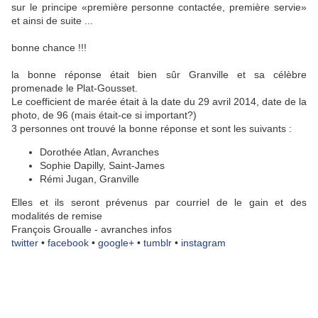
sur le principe «première personne contactée, première servie»
et ainsi de suite ...
bonne chance !!!
la bonne réponse était bien sûr Granville et sa célèbre
promenade le Plat-Gousset.
Le coefficient de marée était à la date du 29 avril 2014, date de la
photo, de 96 (mais était-ce si important?)
3 personnes ont trouvé la bonne réponse et sont les suivants :
Dorothée Atlan, Avranches
Sophie Dapilly, Saint-James
Rémi Jugan, Granville
Elles et ils seront prévenus par courriel de le gain et des
modalités de remise
François Groualle - avranches infos
twitter
•
facebook
•
google+
•
tumblr
•
instagram
Granville mardi 29 avril 2014 soirée - coeff 99