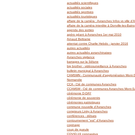
actualités scientifiques
actualités sociales
actualités sportives
actualités touristiques
affaire de la caméra : Avranches Infos vs ville d
affaire de la caméra interdite à Donville-les-Bains
agenda des sorties
apéro géant à Avranches 1er mai 2010
Arnaud Beltrame
attentat contre Charlie Hebdo - janvier 2016
autres actualités
autres actualités avranchinaises
Avranches vigilance
barrages sur la Sélune
big brother - vidéosurveillance à Avranches
bulletin municipal à Avranches
CAMSMN - Communauté d'agglomération Mont-Sa
Normandie
CCA - Cté de communes Avranches
CCAMSM - Cté de communes Avranches Mont-Sai
cérémonie D-DAY
cérémonie de souvenirs
cérémonies patriotiques
commune nouvelle d'Avranches
compteurs Linky à Avranches
conférences - débats
contournement "est" d'Avranches
copinage
coup de gueule
COVID-19 coronavirus