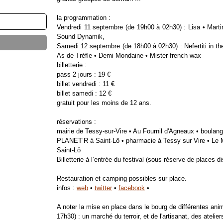
la programmation :
Vendredi 11 septembre (de 19h00 à 02h30) : Lisa • Marti
Sound Dynamik,
Samedi 12 septembre (de 18h00 à 02h30) : Nefertiti in the
As de Trèfle • Demi Mondaine • Mister french wax
billetterie :
pass 2 jours : 19 €
billet vendredi : 11 €
billet samedi : 12 €
gratuit pour les moins de 12 ans.
réservations :
mairie de Tessy-sur-Vire • Au Fournil d'Agneaux • boulang
PLANET’R à Saint-Lô • pharmacie à Tessy sur Vire • Le 
Saint-Lô
Billetterie à l’entrée du festival (sous réserve de places d
Restauration et camping possibles sur place.
infos :
web
•
twitter
•
facebook
•
A noter la mise en place dans le bourg de différentes ani
17h30) : un marché du terroir, et de l'artisanat, des atelie