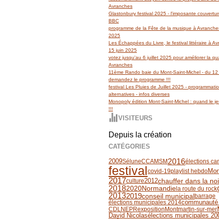
Avranches
Glastonbury festival 2025 - l'imposante couvertu
BBC
programme de la Fête de la musique à Avranches
2025
Les Échappées du Livre, le festival littéraire à 
15 juin 2025
votez jusqu'au 6 juillet 2025 pour améliorer la qua
Avranches
11ème Rando baie du Mont-Saint-Michel - du 12 
demandez le programme !!!
festival Les Pluies de Juillet 2025 - programmati
alternatives - infos diverses
Monopoly édition Mont-Saint-Michel : quand le jeu
!!!
VISITEURS
Depuis la création
CATÉGORIES
2016
2009
Sélune
CCAMSM
élections ca
festival
covid-19
playlist hebdo
Mon
2017
2012
chauffer dans la no
culture
2018
2020
Normandie
la route du rock
2013
2019
conseil municipal
barrage
communauté
élections municipales 2014
CDLN
EPR
exposition
Montmartin-sur-mer
David Nicolas
élections municipales 20