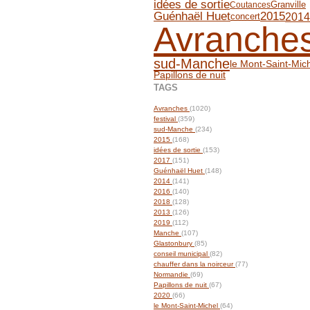
idées de sortie
Granville
Coutances
2015
Guénhaël Huet
2014
concert
Avranche
sud-Manche
le Mont-Saint-Mic
Papillons de nuit
TAGS
Avranches
(1020)
festival
(359)
sud-Manche
(234)
2015
(168)
idées de sortie
(153)
2017
(151)
Guénhaël Huet
(148)
2014
(141)
2016
(140)
2018
(128)
2013
(126)
2019
(112)
Manche
(107)
Glastonbury
(85)
conseil municipal
(82)
chauffer dans la noirceur
(77)
Normandie
(69)
Papillons de nuit
(67)
2020
(66)
le Mont-Saint-Michel
(64)