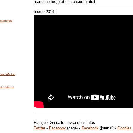
marionnettes, ) et un concert gratuit.
teaser 2014
:
'Avranches
int-Michel
nt-Michel
François Groualle - avranches infos
Twitter
•
Facebook
(page)
•
Facebook
(journal) •
Google+