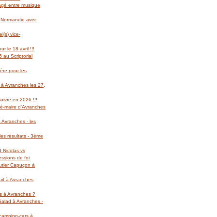
gagé entre musique,
l Normandie avec
(s) vice-
r le 18 avril !!!
 au Scriptorial
ère pour les
 à Avranches les 27,
suivre en 2026 !!!
té-maire d'Avranches
 Avranches - les
es résultats - 3ème
d Nicolas vs
essions de foi
autier Capuçon à
uit à Avranches
rs à Avranches ?
 Salad à Avranches -
 camping-cars à