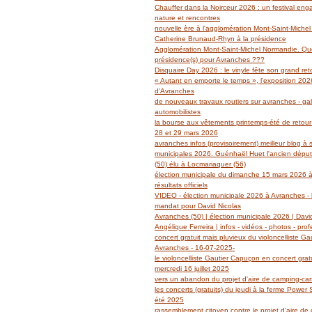
Janvier
Février
Mars
Avril
Mai
(14)
(27)
(29)
(19)
(14)
Chauffer dans la Noirceur 2026 : un festival en
Janvier
Février
Mars
Avril
(6)
(62)
(18)
(14)
nature et rencontres
Janvier
Février
Mars
(6)
(39)
(13)
nouvelle ère à l'agglomération Mont-Saint-Miche
Janvier
Février
(2)
(5)
Catherine Brunaud-Rhyn à la présidence
Janvier
(3)
Agglomération Mont-Saint-Michel Normandie. Quel
présidence(s) pour Avranches ???
Disquaire Day 2026 : le vinyle fête son grand retou
« Autant en emporte le temps », l'exposition 2026
d'Avranches
de nouveaux travaux routiers sur avranches - gal
automobilistes
la bourse aux vêtements printemps-été de retour
28 et 29 mars 2026
avranches infos (provisoirement) meilleur blog à 
municipales 2026. Guénhaël Huet l'ancien dépu
(50) élu à Locmariaquer (56)
élection municipale du dimanche 15 mars 2026 à
résultats officiels
VIDEO - élection municipale 2026 à Avranches - l
mandat pour David Nicolas
Avranches (50) | élection municipale 2026 | Davi
Angélique Ferreira | infos - vidéos - photos - prof
concert gratuit mais pluvieux du violoncelliste G
Avranches - 16-07-2025-
le violoncelliste Gautier Capuçon en concert grat
mercredi 16 juillet 2025
vers un abandon du projet d'aire de camping-ca
les concerts (gratuits) du jeudi à la ferme Power
été 2025
rassemblement citoyen contre le projet d'aire de