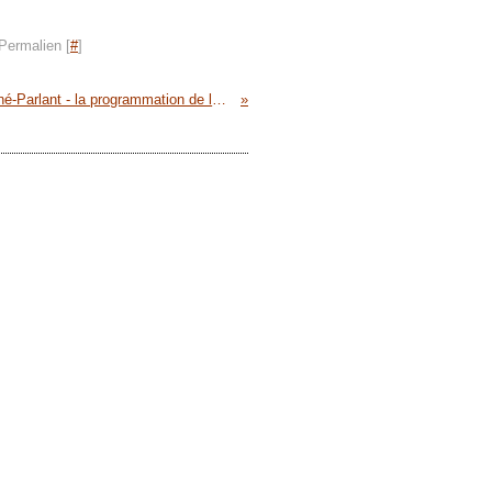
Permalien [
#
]
association Ciné-Parlant - la programmation de la rentrée 2014 (septembre - décembre)