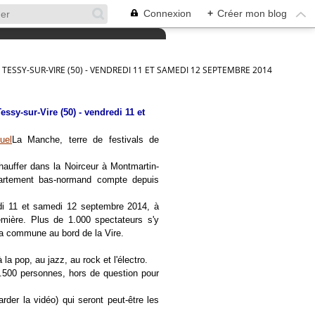
Connexion
+
Créer mon blog
 TESSY-SUR-VIRE (50) - VENDREDI 11 ET SAMEDI 12 SEPTEMBRE 2014
ssy-sur-Vire (50) - vendredi 11 et
La Manche, terre de festivals de
hauffer dans la Noirceur à Montmartin-
épartement bas-normand compte depuis
di 11 et samedi 12 septembre 2014, à
emière. Plus de 1.000 spectateurs s'y
la commune au bord de la Vire.
la pop, au jazz, au rock et l'électro.
500 personnes, hors de question pour
rder la vidéo) qui seront peut-être les