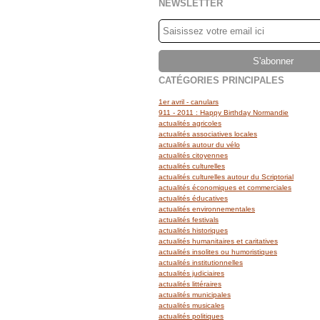
NEWSLETTER
CATÉGORIES PRINCIPALES
1er avril - canulars
911 - 2011 : Happy Birthday Normandie
actualités agricoles
actualités associatives locales
actualités autour du vélo
actualités citoyennes
actualités culturelles
actualités culturelles autour du Scriptorial
actualités économiques et commerciales
actualités éducatives
actualités environnementales
actualités festivals
actualités historiques
actualités humanitaires et caritatives
actualités insolites ou humoristiques
actualités institutionnelles
actualités judiciaires
actualités littéraires
actualités municipales
actualités musicales
actualités politiques