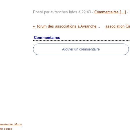
Posté par avranches infos à 22:43 -
Commentaires [
…
]
- 
forum des associations à Avranches dimanche 7 septembre 2014
Commentaires
Ajouter un commentaire
lomération Mont-
ité douce