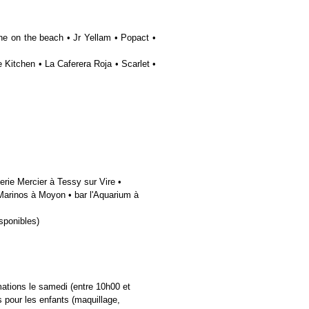
ne on the beach • Jr Yellam • Popact •
 Kitchen • La Caferera Roja • Scarlet •
erie Mercier à Tessy sur Vire •
Marinos à Moyon • bar l'Aquarium à
isponibles)
mations le samedi (entre 10h00 et
rs pour les enfants (maquillage,