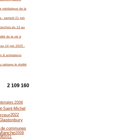
re médiatique de la
 - samedi 21 juin
Avranches du 13 au
lité de la vie à
au 14 juin 2025 -
on & animations
 rattrape le réalité
2 109 160
ntonales 2008
t-Saint-Michel
irceur
2022
Glastonbury
 de communes
Manche
2008
08
2011