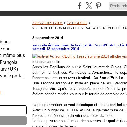
AVRANCHES INFOS
>
CATEGORIES
>
SECONDE ÉDITION POUR LE FESTIVAL AU SON D'EUH LO ! À
8 septembre 2014
tique,
seconde édition pour le festival Au Son d'Euh Lo ! à Te
e sur
samedi 12 septembre 2014
re même plus
musique actuelle.
: François
Après les Papillons de nuit à Saint-Laurent-de-Cuves, C
ury / UK)
sur-mer, la Nuit des Abrincates à Avranches... le d
sur le portail
l'année passée un nouveau festival :
Au Son d'Euh Lo!
.
Une seconde édition est mise en place ce WE, vendre
Tessy-sur-Vire après le vif succès rencontré sur la pr
g
étaient donnés rendez-vous sur le terrain de camping de 
La programmation se veut éclectique et fera la part belle à 
Avec un budget de 30.000€ et une jauge maximum de 1.
l'association éponyme d'inviter des têtes d'affiche.
Le line-up sera constitué de découvertes de qualité (rega
grands groupes de demain ...