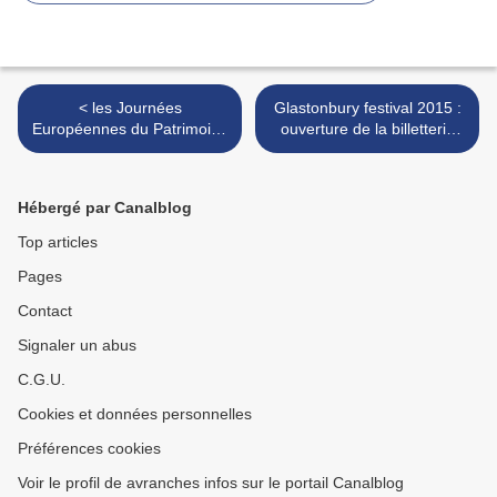
< les Journées
Glastonbury festival 2015 :
Européennes du Patrimoine
ouverture de la billetterie
dans le sud Manche et au
dimanche 5 octobre 2014 >
delà - samedi 19 et
dimanche 20 septembre
Hébergé par Canalblog
2014
Top articles
Pages
Contact
Signaler un abus
C.G.U.
Cookies et données personnelles
Préférences cookies
Voir le profil de avranches infos sur le portail Canalblog