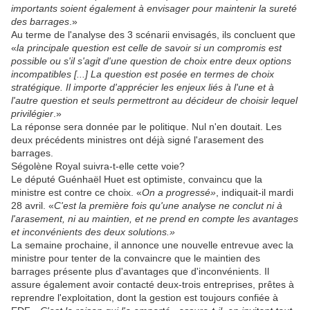
importants soient également à envisager pour maintenir la sureté
des barrages
.»
Au terme de l'analyse des 3 scénarii envisagés, ils concluent que
«
la principale question est celle de savoir si un compromis est
possible ou s'il s'agit d'une question de choix entre deux options
incompatibles [...] La question est posée en termes de choix
stratégique. Il importe d'apprécier les enjeux liés à l'une et à
l'autre question et seuls permettront au décideur de choisir lequel
privilégier
.»
La réponse sera donnée par le politique. Nul n'en doutait. Les
deux précédents ministres ont déjà signé l'arasement des
barrages.
Ségolène Royal suivra-t-elle cette voie?
Le député Guénhaël Huet est optimiste, convaincu que la
ministre est contre ce choix. «
On a progressé»
, indiquait-il mardi
28 avril. «
C'est la première fois qu'une analyse ne conclut ni à
l'arasement, ni au maintien, et ne prend en compte les avantages
et inconvénients des deux solutions.»
La semaine prochaine, il annonce une nouvelle entrevue avec la
ministre pour tenter de la convaincre que le maintien des
barrages présente plus d'avantages que d'inconvénients. Il
assure également avoir contacté deux-trois entreprises, prêtes à
reprendre l'exploitation, dont la gestion est toujours confiée à