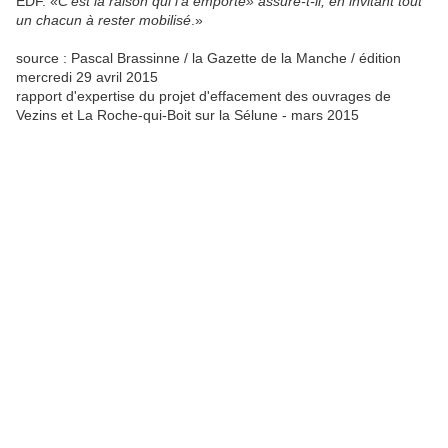
EDF. «
C'est la raison qui l'a emporté» assure-t-il, en invitant tout
un chacun à rester mobilisé
.»
source : Pascal Brassinne / la Gazette de la Manche / édition
mercredi 29 avril 2015
rapport d'expertise du projet d'effacement des ouvrages de
Vezins et La Roche-qui-Boit sur la Sélune - mars 2015