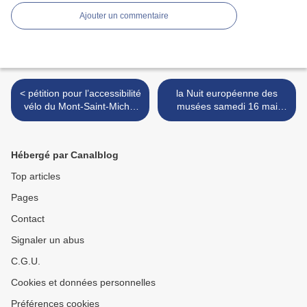
Ajouter un commentaire
< pétition pour l’accessibilité
la Nuit européenne des
vélo du Mont-Saint-Michel
musées samedi 16 mai
toute l’année et sans
2015 - le programme en
restriction
France et dans le sud
Manche >
Hébergé par Canalblog
Top articles
Pages
Contact
Signaler un abus
C.G.U.
Cookies et données personnelles
Préférences cookies