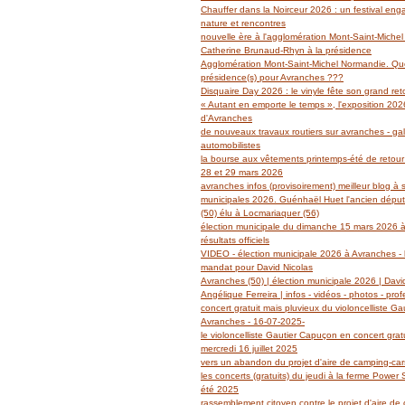
Janvier
Février
Mars
Avril
Mai
(14)
(27)
(29)
(19)
(14)
Chauffer dans la Noirceur 2026 : un festival en
Janvier
Février
Mars
Avril
(6)
(62)
(18)
(14)
nature et rencontres
Janvier
Février
Mars
(6)
(39)
(13)
nouvelle ère à l'agglomération Mont-Saint-Miche
Janvier
Février
(2)
(5)
Catherine Brunaud-Rhyn à la présidence
Janvier
(3)
Agglomération Mont-Saint-Michel Normandie. Quel
présidence(s) pour Avranches ???
Disquaire Day 2026 : le vinyle fête son grand retou
« Autant en emporte le temps », l'exposition 2026
d'Avranches
de nouveaux travaux routiers sur avranches - gal
automobilistes
la bourse aux vêtements printemps-été de retour
28 et 29 mars 2026
avranches infos (provisoirement) meilleur blog à 
municipales 2026. Guénhaël Huet l'ancien dépu
(50) élu à Locmariaquer (56)
élection municipale du dimanche 15 mars 2026 à
résultats officiels
VIDEO - élection municipale 2026 à Avranches - l
mandat pour David Nicolas
Avranches (50) | élection municipale 2026 | Davi
Angélique Ferreira | infos - vidéos - photos - prof
concert gratuit mais pluvieux du violoncelliste G
Avranches - 16-07-2025-
le violoncelliste Gautier Capuçon en concert grat
mercredi 16 juillet 2025
vers un abandon du projet d'aire de camping-ca
les concerts (gratuits) du jeudi à la ferme Power
été 2025
rassemblement citoyen contre le projet d'aire de