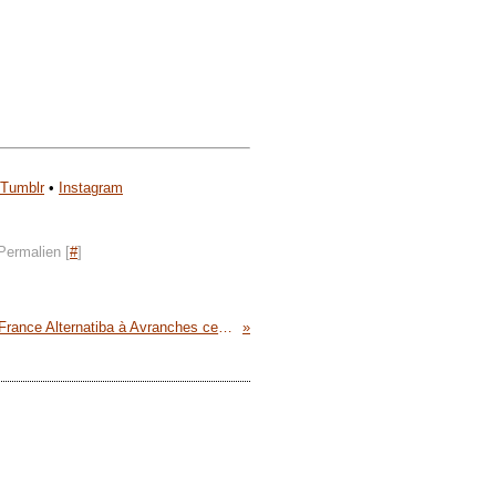
Tumblr
•
Instagram
Permalien [
#
]
Tour de France Alternatiba à Avranches ce 17 août 2015 - photos, vidéo, tweets, ...