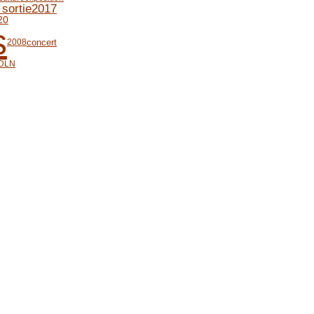
 sortie
2017
20
s
concert
2008
DLN