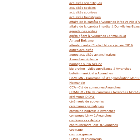
actualités scientifiques
actualités sociales
actualités sportives
actualités touristiques
affaire de la caméra : Avranches Infos vs ville d
affaire de la caméra interdite à Donville-les-Bains
agenda des sorties
apéro géant à Avranches 1er mai 2010
Arnaud Beltrame
attentat contre Charlie Hebdo - janvier 2016
autres actualités
autres actualités avranchinaises
Avranches vigilance
barrages sur la Sélune
big brother - vidéosurveillance à Avranches
bulletin municipal à Avranches
CAMSMN - Communauté d'agglomération Mont-Sa
Normandie
CCA - Cté de communes Avranches
CCAMSM - Cté de communes Avranches Mont-Sai
cérémonie D-DAY
cérémonie de souvenirs
cérémonies patriotiques
commune nouvelle d'Avranches
compteurs Linky à Avranches
conférences - débats
contournement "est" d'Avranches
copinage
coup de gueule
COVID-19 coronavirus