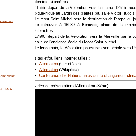
derniers kilomètres.
11h55, départ de la Vélorution vers la mairie. 12h15, récept
pique-nique au Jardin des plantes (ou salle Victor Hugo si 
Le Mont-Saint-Michel sera la destination de l'étape du jo
'Avranches
se retrouver à 16h30 à Beauvoir, place de la mairie
kilomètres.
17h00, départ de la Vélorution vers la Merveille par la v
salle de l'ancienne école du Mont-Saint-Michel.
Le lendemain, la Vélorution poursuivra son périple vers R
sites et/ou liens internet utiles :
Alternatiba
(site officiel)
Alternatiba
(Wikipédia)
Conférence des Nations unies sur le changement clima
int-Michel
vidéo de présentation d'Alternatiba (37mn) :
nt-Michel