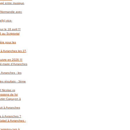
gagé entre musique,
l Normandie avec
(s) vice-
r le 18 avril !!!
 au Scriptorial
ère pour les
 à Avranches les 27,
suivre en 2026 !!!
té-maire d'Avranches
 Avranches - les
es résultats - 3ème
d Nicolas vs
essions de foi
autier Capuçon à
uit à Avranches
rs à Avranches ?
 Salad à Avranches -
 camping-cars à