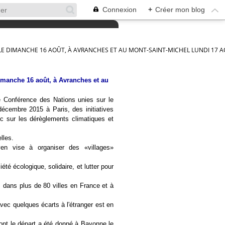
Connexion
+
Créer mon blog
LLE DIMANCHE 16 AOÛT, À AVRANCHES ET AU MONT-SAINT-MICHEL LUNDI 17 
dimanche 16 août, à Avranches et au
 Conférence des Nations unies sur le
cembre 2015 à Paris, des initiatives
lic sur les dérèglements climatiques et
lles.
 vise à organiser des «villages»
iété écologique, solidaire, et lutter pour
s dans plus de 80 villes en France et à
vec quelques écarts à l'étranger est en
ont le départ a été donné à Bayonne le