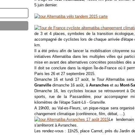
5 juin dernier.
de 3 et 4 places, symboles de la transition écologique, de
accompagné de cyclistes lors de chaque arrivée d'étape
km.
Il a été prévu afin de lancer la mobilisation citoyenne su
initiatives Alternatiba dans les multiples villes qui par
mise en avant des alternatives concrètes possibles dès au
Il doit se conclure dans la région Île-de-France où il per
Paris les 26 et 27 septembre 2015.
Dimanche 16 et lundi 17 août, le Tour Alternatiba se
Granville
dimanche 16 août, à
Avranches
et au
Mont-Sa
Dimanche 16, les cyclistes locaux se retrouveront à Don
sports, rue de la Passardière, pour accompagner mili
kilomètres de l'étape Saint-Lô - Granville.
A 19h00, au Val-es-Fleurs, un pique-nique sera organisé
changement climatique (conférence, film, débat, ...).
Le lendemain 
s'arrêteront à Avranches.
Les rendez-vous : 11h25, place Carnot, près du Jardin de