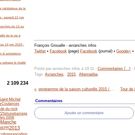
re médiatique de la
 - samedi 21 juin
Avranches du 13 au
lité de la vie à
au 14 juin 2025 -
François Groualle - avranches infos
Twitter
•
Facebook
(page)
Facebook
(journal) •
Google+
•
on & animations
 rattrape le réalité
Posté par avranches infos à 19:11 -
Commentaires [
…
]
- 
Tags:
Avranches
,
2015
,
Alternatiba
2 109 234
programme de la saison culturelle 2015 / 2016 du Théâtre Municipal de Coutances
Saint-Michel
Commentaires
r
Coutances
oute du rock
Ajouter un commentaire
22
Sélune
barrage
ales 2008
Manche
e
2013
t
EPR
culture
exposition