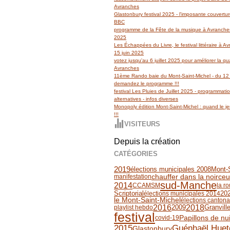
Avranches
Glastonbury festival 2025 - l'imposante couvertu
BBC
programme de la Fête de la musique à Avranches
2025
Les Échappées du Livre, le festival littéraire à 
15 juin 2025
votez jusqu'au 6 juillet 2025 pour améliorer la qua
Avranches
11ème Rando baie du Mont-Saint-Michel - du 12 
demandez le programme !!!
festival Les Pluies de Juillet 2025 - programmati
alternatives - infos diverses
Monopoly édition Mont-Saint-Michel : quand le jeu
!!!
VISITEURS
Depuis la création
CATÉGORIES
2019
élections municipales 2008
Mont-
chauffer dans la noirceu
manifestation
sud-Manche
2014
CCAMSM
la r
Scriptorial
élections municipales 2014
20
le Mont-Saint-Michel
élections canton
2016
2018
2009
Granvill
playlist hebdo
festival
Papillons de nui
covid-19
2015
Guénhaël Huet
Glastonbury