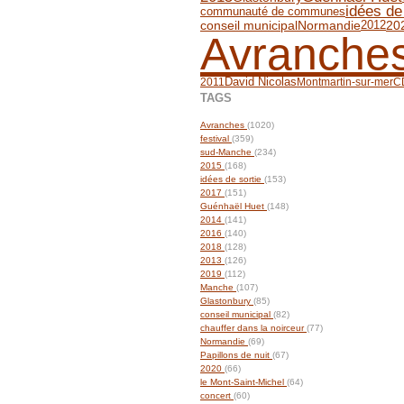
idées de
communauté de communes
conseil municipal
2012
Normandie
20
Avranche
David Nicolas
2011
Montmartin-sur-mer
C
TAGS
Avranches
(1020)
festival
(359)
sud-Manche
(234)
2015
(168)
idées de sortie
(153)
2017
(151)
Guénhaël Huet
(148)
2014
(141)
2016
(140)
2018
(128)
2013
(126)
2019
(112)
Manche
(107)
Glastonbury
(85)
conseil municipal
(82)
chauffer dans la noirceur
(77)
Normandie
(69)
Papillons de nuit
(67)
2020
(66)
le Mont-Saint-Michel
(64)
concert
(60)