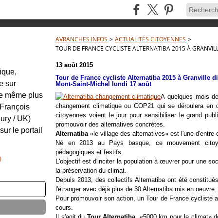
AVRANCHES INFOS
>
ACTUALITÉS CITOYENNES
>
TOUR DE FRANCE CYCLISTE ALTERNATIBA 2015 À GRANVI
13 août 2015
tique,
Tour de France cycliste Alternatiba 2015 à Granville 
e sur
Mont-Saint-Michel lundi 17 août
re même plus
A quelques mois de
changement climatique ou COP21 qui se déroulera en dé
: François
citoyennes voient le jour pour sensibiliser le grand pub
ury / UK)
promouvoir des alternatives concrètes.
sur le portail
Alternatiba
«le village des alternatives» est l'une d'entre-e
Né en 2013 au Pays basque, ce mouvement citoyen
pédagogiques et festifs.
g
L'objectif est d'inciter la population à œuvrer pour une soc
la préservation du climat.
Depuis 2013, des collectifs Alternatiba ont été constitué
l'étranger avec déjà plus de 30 Alternatiba mis en oeuvre.
Pour promouvoir son action, un Tour de France cycliste a
cours.
Il s'agit du
Tour Alternatiba
, «5000 km pour le climat» d