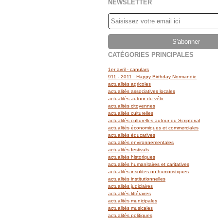
NEWSLETTER
CATÉGORIES PRINCIPALES
1er avril - canulars
911 - 2011 : Happy Birthday Normandie
actualités agricoles
actualités associatives locales
actualités autour du vélo
actualités citoyennes
actualités culturelles
actualités culturelles autour du Scriptorial
actualités économiques et commerciales
actualités éducatives
actualités environnementales
actualités festivals
actualités historiques
actualités humanitaires et caritatives
actualités insolites ou humoristiques
actualités institutionnelles
actualités judiciaires
actualités littéraires
actualités municipales
actualités musicales
actualités politiques