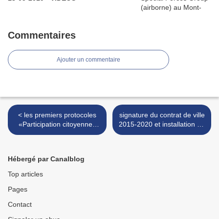
Commentaires
Ajouter un commentaire
< les premiers protocoles
signature du contrat de ville
«Participation citoyenne»
2015-2020 et installation du
de la Manche signés à
conseil citoyen à Avranches
Avranches - vendredi 9
- vendredi 9 octobre 2015 >
octobre 2015
Hébergé par Canalblog
Top articles
Pages
Contact