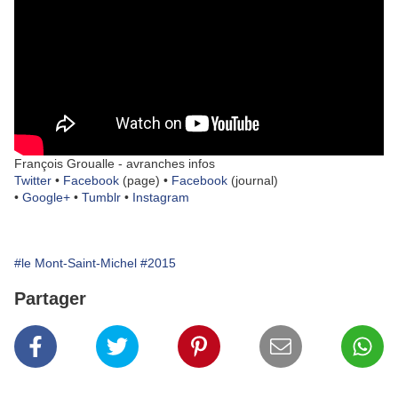
François Groualle - avranches infos
Twitter
•
Facebook
(page) •
Facebook
(journal)
•
Google+
•
Tumblr
•
Instagram
#le Mont-Saint-Michel
#2015
Partager