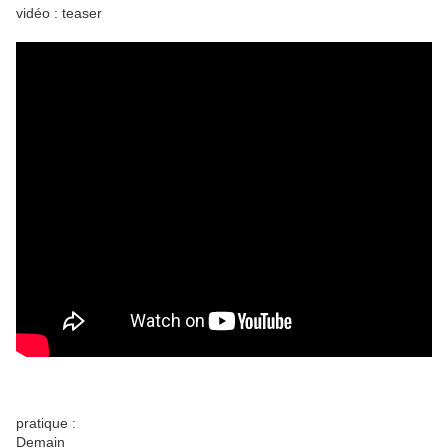
vidéo : teaser
pratique :
Demain