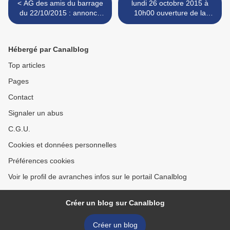
< AG des amis du barrage
lundi 26 octobre 2015 à
du 22/10/2015 : annonce
10h00 ouverture de la
d'un repreneur potentiel
rocade de Sartilly - RD 973
des concessions des
Avranches Granville >
barrages sur la Sélune
Hébergé par Canalblog
Top articles
Pages
Contact
Signaler un abus
C.G.U.
Cookies et données personnelles
Préférences cookies
Voir le profil de avranches infos sur le portail Canalblog
Créer un blog sur Canalblog
Créer un blog