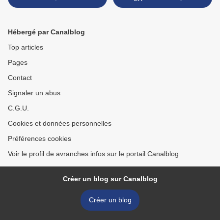
Cherbourg contre le projet
d’Avranches - du 2 avril au
de loi travail - samedi 9 avril
18 septembre 2016 >
2016
Hébergé par Canalblog
Top articles
Pages
Contact
Signaler un abus
C.G.U.
Cookies et données personnelles
Préférences cookies
Voir le profil de avranches infos sur le portail Canalblog
Créer un blog sur Canalblog
Créer un blog