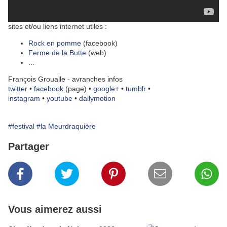
sites et/ou liens internet utiles :
Rock en pomme
(facebook)
Ferme de la Butte
(web)
...
François Groualle - avranches infos
twitter
•
facebook
(page) •
google+
•
tumblr
•
i
nstagram
•
youtube
•
dailymotion
#festival
#la Meurdraquière
Partager
Vous aimerez aussi