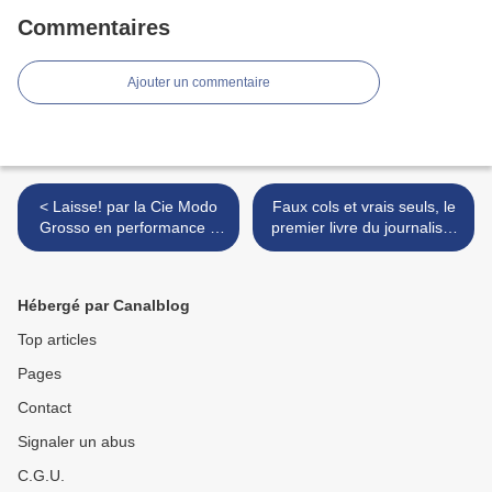
Commentaires
Ajouter un commentaire
< Laisse! par la Cie Modo
Faux cols et vrais seuls, le
Grosso en performance à
premier livre du journaliste
l'Autre café, lac de la
Edouard Frémy >
Roche-qui-Boit, jeudi 7
juillet 2016
Hébergé par Canalblog
Top articles
Pages
Contact
Signaler un abus
C.G.U.