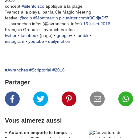
2016
concept
#silentdisco
appliqué à la plage
"Vamos a la playa" par la Cie Magic Meeting
festival
@cdln
#Montmartin
pic.twitter.com/r0GdjttDf7
— avranches infos (@avranches_infos)
16 juillet 2016
François Groualle - avranches infos
twitter
•
facebook
(page) •
google+
•
tumblr
•
i
nstagram
•
youtube
•
dailymotion
#Avranches
#Scriptorial
#2016
Partager
Vous aimerez aussi
« Autant en emporte le temps »,