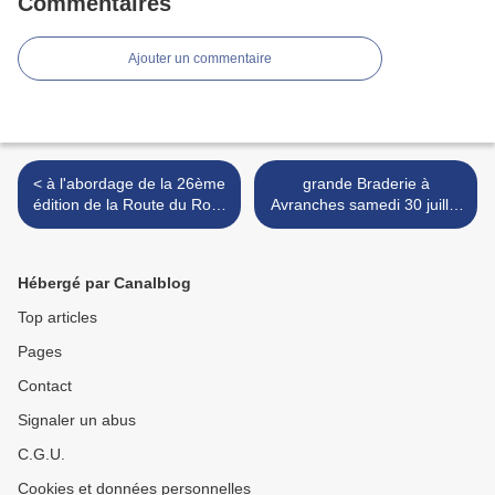
Commentaires
Ajouter un commentaire
< à l'abordage de la 26ème
grande Braderie à
édition de la Route du Rock
Avranches samedi 30 juillet
- Saint-Malo - du jeudi 11
2016 - les restrictions de
au dimanche 14 août 2016
circulation >
Hébergé par Canalblog
Top articles
Pages
Contact
Signaler un abus
C.G.U.
Cookies et données personnelles