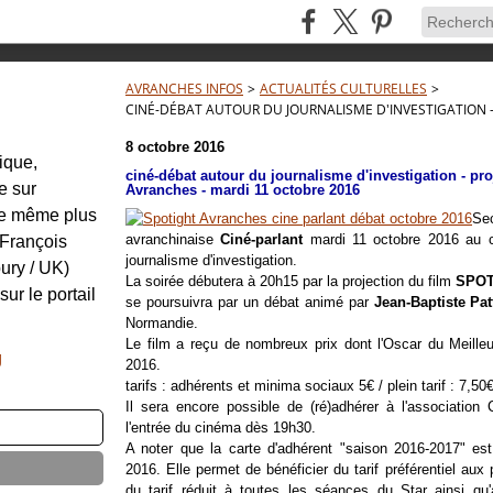
AVRANCHES INFOS
>
ACTUALITÉS CULTURELLES
>
CINÉ-DÉBAT AUTOUR DU JOURNALISME D'INVESTIGATION -
8 octobre 2016
tique,
ciné-débat autour du journalisme d'investigation - p
e sur
Avranches - mardi 11 octobre 2016
re même plus
Se
avranchinaise
Ciné-parlant
mardi 11 octobre 2016 au c
: François
journalisme d'investigation.
ury / UK)
La soirée débutera à 20h15 par la projection du film
SPOT
sur le portail
se poursuivra par un débat animé par
Jean-Baptiste Pat
Normandie.
Le film a reçu de nombreux prix dont l'Oscar du Meilleur
g
2016.
tarifs : adhérents et minima sociaux 5€ / plein tarif : 7,50
Il sera encore possible de (ré)adhérer à l'association C
l'entrée du cinéma dès 19h30.
A noter que la carte d'adhérent "saison 2016-2017" es
2016. Elle permet de bénéficier du tarif préférentiel aux
du tarif réduit à toutes les séances du Star ainsi qu