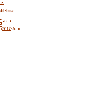
019
vid Nicolas
s
2018
2017
14
Sélune