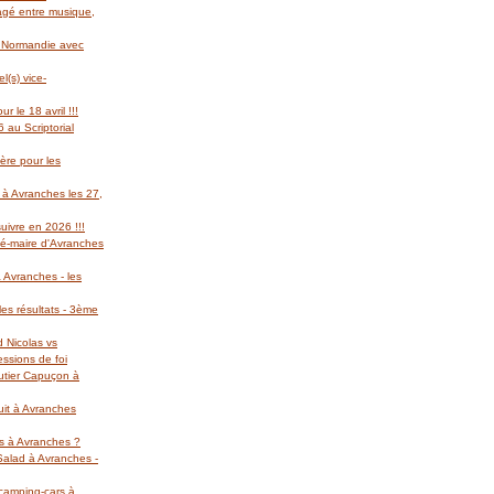
gagé entre musique,
l Normandie avec
(s) vice-
r le 18 avril !!!
 au Scriptorial
ère pour les
 à Avranches les 27,
suivre en 2026 !!!
té-maire d'Avranches
 Avranches - les
es résultats - 3ème
d Nicolas vs
essions de foi
autier Capuçon à
uit à Avranches
rs à Avranches ?
 Salad à Avranches -
 camping-cars à