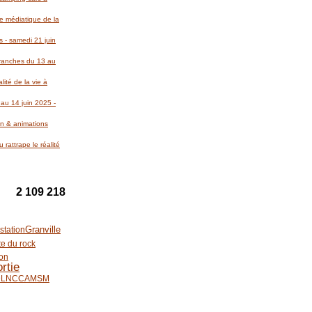
re médiatique de la
 - samedi 21 juin
Avranches du 13 au
lité de la vie à
au 14 juin 2025 -
on & animations
 rattrape le réalité
2 109 218
Granville
station
te du rock
ion
rtie
LN
CCAMSM
1