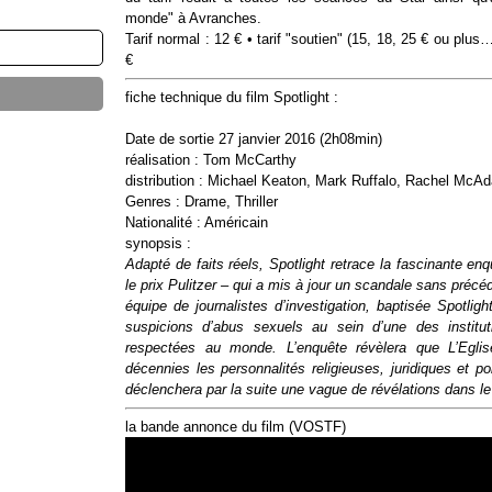
monde" à Avranches.
Tarif normal : 12 € • tarif "soutien" (15, 18, 25 € ou plus
€
fiche technique du film Spotlight :
Date de sortie 27 janvier 2016 (2h08min)
réalisation : Tom McCarthy
distribution : Michael Keaton, Mark Ruffalo, Rachel McA
Genres : Drame, Thriller
Nationalité : Américain
synopsis :
Adapté de faits réels, Spotlight retrace la fascinante e
le prix Pulitzer – qui a mis à jour un scandale sans précé
équipe de journalistes d’investigation, baptisée Spotli
suspicions d’abus sexuels au sein d’une des institu
respectées au monde. L’enquête révèlera que L’Egli
décennies les personnalités religieuses, juridiques et p
déclenchera par la suite une vague de révélations dans le
la bande annonce du film (VOSTF)