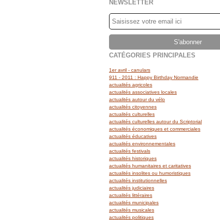
NEWSLETTER
CATÉGORIES PRINCIPALES
1er avril - canulars
911 - 2011 : Happy Birthday Normandie
actualités agricoles
actualités associatives locales
actualités autour du vélo
actualités citoyennes
actualités culturelles
actualités culturelles autour du Scriptorial
actualités économiques et commerciales
actualités éducatives
actualités environnementales
actualités festivals
actualités historiques
actualités humanitaires et caritatives
actualités insolites ou humoristiques
actualités institutionnelles
actualités judiciaires
actualités littéraires
actualités municipales
actualités musicales
actualités politiques