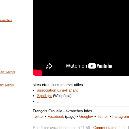
'Avranches
int-Michel
sites et/ou liens internet utiles :
nt-Michel
association Ciné-Parlant
Spotlight
(Wikipédia)
...
François Groualle - avranches infos
Twitter
•
Facebook
(page) •
Google+
•
Tumblr
•
Instagram
Posté par avranches infos à 11:56 -
Commentaires [
…
]
- 