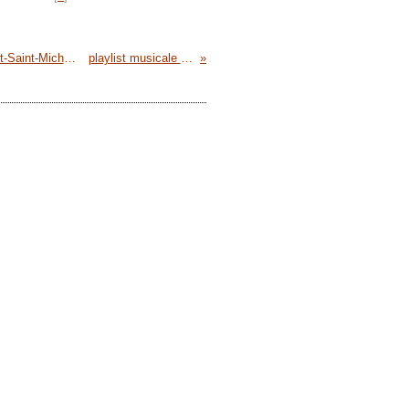
conseil de communauté de Communes Avranches Mont-Saint-Michel, samedi 1er octobre 2016 - compte-rendu vidéos, tweets, ...
playlist musicale #3 • lundi 10-10-2016