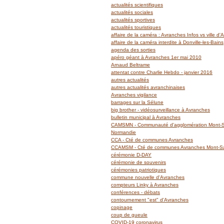
actualités scientifiques
actualités sociales
actualités sportives
actualités touristiques
affaire de la caméra : Avranches Infos vs ville d
affaire de la caméra interdite à Donville-les-Bains
agenda des sorties
apéro géant à Avranches 1er mai 2010
Arnaud Beltrame
attentat contre Charlie Hebdo - janvier 2016
autres actualités
autres actualités avranchinaises
Avranches vigilance
barrages sur la Sélune
big brother - vidéosurveillance à Avranches
bulletin municipal à Avranches
CAMSMN - Communauté d'agglomération Mont-Sa
Normandie
CCA - Cté de communes Avranches
CCAMSM - Cté de communes Avranches Mont-Sai
cérémonie D-DAY
cérémonie de souvenirs
cérémonies patriotiques
commune nouvelle d'Avranches
compteurs Linky à Avranches
conférences - débats
contournement "est" d'Avranches
copinage
coup de gueule
COVID-19 coronavirus