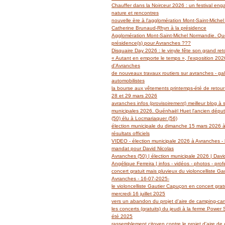
Janvier
Février
Mars
Avril
Mai
(14)
(27)
(29)
(19)
(14)
Chauffer dans la Noirceur 2026 : un festival en
Janvier
Février
Mars
Avril
(6)
(62)
(18)
(14)
nature et rencontres
Janvier
Février
Mars
(6)
(39)
(13)
nouvelle ère à l'agglomération Mont-Saint-Miche
Janvier
Février
(2)
(5)
Catherine Brunaud-Rhyn à la présidence
Janvier
(3)
Agglomération Mont-Saint-Michel Normandie. Quel
présidence(s) pour Avranches ???
Disquaire Day 2026 : le vinyle fête son grand retou
« Autant en emporte le temps », l'exposition 2026
d'Avranches
de nouveaux travaux routiers sur avranches - gal
automobilistes
la bourse aux vêtements printemps-été de retour
28 et 29 mars 2026
avranches infos (provisoirement) meilleur blog à 
municipales 2026. Guénhaël Huet l'ancien dépu
(50) élu à Locmariaquer (56)
élection municipale du dimanche 15 mars 2026 à
résultats officiels
VIDEO - élection municipale 2026 à Avranches - l
mandat pour David Nicolas
Avranches (50) | élection municipale 2026 | Davi
Angélique Ferreira | infos - vidéos - photos - prof
concert gratuit mais pluvieux du violoncelliste G
Avranches - 16-07-2025-
le violoncelliste Gautier Capuçon en concert grat
mercredi 16 juillet 2025
vers un abandon du projet d'aire de camping-ca
les concerts (gratuits) du jeudi à la ferme Power
été 2025
rassemblement citoyen contre le projet d'aire de