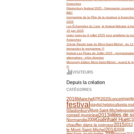
Avranches
Glastonbury festival 2025 - l'imposante couvertu
BBC
programme de la Fête de la musique à Avranches
2025
Les Échappées du Livre, le festival littéraire à 
15 juin 2025
votez jusqu'au 6 juillet 2025 pour améliorer la qua
Avranches
11ème Rando baie du Mont-Saint-Michel - du 12 
demandez le programme !!!
festival Les Pluies de Juillet 2025 - programmati
alternatives - infos diverses
Monopoly édition Mont-Saint-Michel : quand le jeu
!!!
VISITEURS
Depuis la création
CATÉGORIES
2016
Manche
2020
concert
EPR
manife
festival
playlist hebdo
culture
la rou
Glastonbury
Mont-Saint-Michel
exposit
idées de so
2013
conseil municipal
Guénhaël Huet
2009
Normandie
CD
2015
chauffer dans la noirceur
2012
2014
le Mont-Saint-Michel
2008
élections municipales 2008
barrage
201