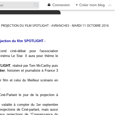
Connexion
+
Créer mon blog
 PROJECTION DU FILM SPOTLIGHT - AVRANCHES - MARDI 11 OCTOBRE 2016
rojection du film SPOTLIGHT -
cond ciné-débat pour l'association
inéma Le Star. Il aura pour thème le
LIGHT
, réalisé par Tom McCarthy puis
tier
, historien et journaliste à France 3
 film et celui du Meilleur scénario en
€
iné-Parlant le jour de la projection à
t valable à compter du 1er septembre
 projections de Ciné-parlant, mais aussi
'aux projections de "Connaissance du