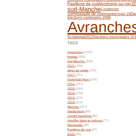
2
Papillons de nuit
Montmartin-sur-mer
sud-Manche
Coutances
communauté de communes
Da
covid-19
élections cantonales 2008
Avranche
Scriptorial
2022
élections municipales 20
TAGS
Avranches
(1020)
festival
(359)
sud-Manche
(234)
2015
(168)
idées de sortie
(153)
2017
(151)
Guénhaël Huet
(148)
2014
(141)
2016
(140)
2018
(128)
2013
(126)
2019
(112)
Manche
(107)
Glastonbury
(85)
conseil municipal
(82)
chauffer dans la noirceur
(77)
Normandie
(69)
Papillons de nuit
(67)
2020
(66)