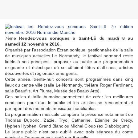
7ème
Rendez-vous soniques
à
Saint-Lô
du
mardi 8 au
samedi 12 novembre 2016
.
Organisé par l'association Ecran sonique, gestionnaire de la salle
de musiques actuelles Le Normandy, le festival normand reste
fidèle à ses principes : proposer au public une programmation
exigeante et éclectique où se côtoient têtes d’affiches, artistes
découvertes et régionaux émergents.
Cette année, trente-huit concerts sont programmés dans cinq
lieux du centre ville (salle Le Normandy, théâtre Roger Ferdinant,
salle Beaufils, Art Plume, Musée des Beaux Arts).
Ces salles à taille humaine permettent de créer les meilleures
conditions pour que le public et les artistes se rencontrent et
partagent des moments musicaux inoubliables.
La programmation musicale comptera la présence notamment de
Thomas Dutronc, Zazie, Tryo, Catherine, Etienne de Crécy,
Hyphen Hyphen, Grand Blanc ou Michel Cloup (ex Diabologum).
Le jeune public n’est pas oublié avec trois séances du conte
musical « Tournepouce » créé par Barcella.