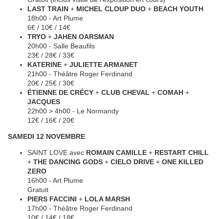
LAST TRAIN
+
MICHEL CLOUP DUO
+
BEACH YOUTH
18h00 - Art Plume
6€ / 10€ / 14€
TRYO
+
JAHEN OARSMAN
20h00 - Salle Beaufils
23€ / 28€ / 33€
KATERINE
+
JULIETTE ARMANET
21h00 - Théâtre Roger Ferdinand
20€ / 25€ / 30€
ÉTIENNE DE CRÉCY
+
CLUB CHEVAL
+
COMAH
+
JACQUES
22h00 > 4h00 - Le Normandy
12€ / 16€ / 20€
SAMEDI 12 NOVEMBRE
SAINT LOVE avec
ROMAIN CAMILLE
+
RESTART CHILL
+
THE DANCING GODS
+
CIELO DRIVE
+
ONE KILLED
ZERO
16h00 - Art Plume
Gratuit
PIERS FACCINI
+
LOLA MARSH
17h00 - Théâtre Roger Ferdinand
10€ / 14€ / 18€