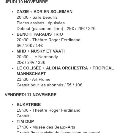
JEUDI 10 NOVEMBRE
ZAZIE
+
ADRIEN SOLEIMAN
20h00 - Salle Beaufils
Places assises : épuisées
Debout (placement libre) : 25€ / 28€ / 32€
BENOÎT PARADIS TRIO
20h30 - Théâtre Roger Ferdinand
6€ / 10€ / 14€
MHD
+
NUSKY ET VAATI
20h30 - Le Normandy
20€ / 24€ / 28€
LE COLISÉE
+
ALOHA ORCHESTRA
+
TROPICAL
MANNSCHAFT
21h30 - Art Plume
Gratuit pour les abonnés / 5€ / 10€
VENDREDI 11 NOVEMBRE
BUKATRIBE
15h00 - Théâtre Roger Ferdinand
Gratuit
TIM DUP
17h00 - Musée des Beaux-Arts
Gratuit (inclus visite de l’exposition en cours)