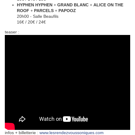
HYPHEN HYPHEN
+
GRAND BLANC
+
ALICE ON THE
ROOF
+
PARCELS
+
PAPOOZ
20h00 - Salle Beaufils
16€ / 20€ / 24€
teaser :
infos + billetterie :
www.lesrendezvoussoniques.com