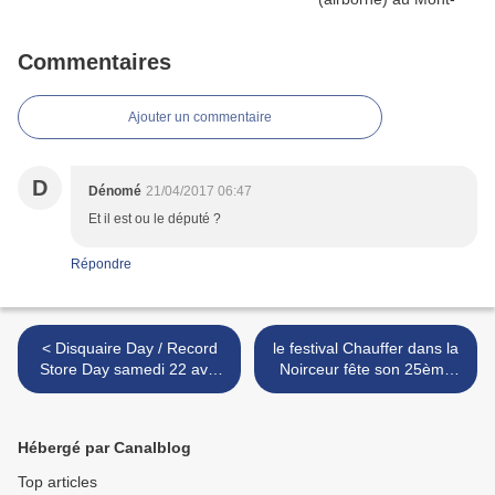
Commentaires
Ajouter un commentaire
D
Dénomé
21/04/2017 06:47
Et il est ou le député ?
Répondre
< Disquaire Day / Record
le festival Chauffer dans la
Store Day samedi 22 avril
Noirceur fête son 25ème
2017 : les disquaires
anniversaire • du 13 au 16
participants "proches"
juillet 2017 • Montmartin sur
d'Avranches
mer (50) >
Hébergé par Canalblog
Top articles