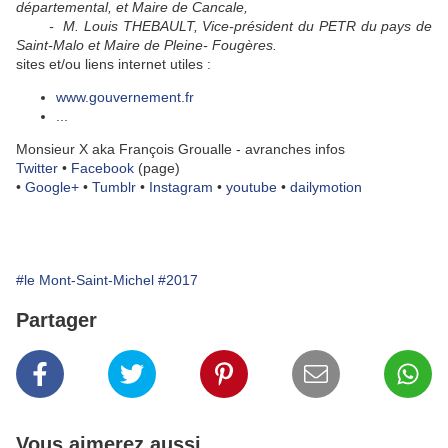
départemental, et Maire de Cancale,
- M. Louis THEBAULT, Vice-président du PETR du pays de
Saint-Malo et Maire de Pleine- Fougères.
sites et/ou liens internet utiles :
www.gouvernement.fr
...
Monsieur X aka François Groualle - avranches infos
Twitter
•
Facebook
(page)
•
Google+
•
Tumblr
•
Instagram
•
youtube
•
dailymotion
#le Mont-Saint-Michel
#2017
Partager
Vous aimerez aussi