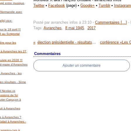
gagé entre musique,
Twitter
•
Facebook
(page) •
Google+
•
Tumblr
•
Instagram
l Normandie avec
(s) vice-
Posté par avranches infos à 23:10 -
Commentaires [
…
]
- 
Tags:
Avranches
,
8 mai 1945
,
2017
r le 18 avril !!!
 au Scriptorial
élection présidentielle - résultats du second tour dimanche 7 mai 2017 à Avranches
ère pour les
 à Avranches les 27,
Commentaires
suivre en 2026 !!!
té-maire d'Avranches
Ajouter un commentaire
 Avranches - les
es résultats - 3ème
d Nicolas vs
essions de foi
autier Capuçon à
uit à Avranches
rs à Avranches ?
 Salad à Avranches -
 camping-cars à