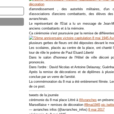
d'arrondissement , des autorités militaires, d'u
d'associations d'anciens combattants, des élèves de
avranchinais.
Le représentant de l'Etat a lu un message de Jean-Ma
anciens combattants et à la mémoire.
Ca cérémonie s'est poursuivie par la remise de différente
plusieurs gerbes de fleurs ont été déposées devant le m
Les scolaires, placés au centre de la place, ont chanté 
tour de rôle le poème de Paul Eluard
Liberté
Dans le salon d'honneur de l'Hôtel de ville décoré po
prononcés.
Dans l'ordre : David Nicolas et Antoine Delaunay; Guénha
Après la remise de décorations et de diplômes à plusie
conclue par un verre de l'amitié.
La commémoration du 8 mai a été entièrement filmée. Les
de ce post.
tweets de la journée
cérémonie du 8 mai place Littré à
#Avranches
en présence
Marseillaise + remises de décoration
#8mai1945
pic.twi
— avranches infos (@avranches_infos)
8 mai 2017