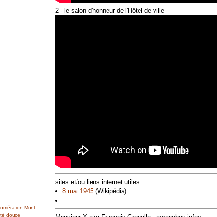
2 - le salon d'honneur de l'Hôtel de ville
sites et/ou liens internet utiles :
8 mai 1945
(Wikipédia)
...
lomération Mont-
ité douce
Monsieur X aka François Groualle - avranches infos