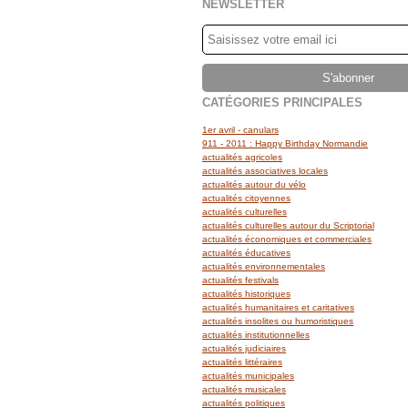
NEWSLETTER
CATÉGORIES PRINCIPALES
1er avril - canulars
911 - 2011 : Happy Birthday Normandie
actualités agricoles
actualités associatives locales
actualités autour du vélo
actualités citoyennes
actualités culturelles
actualités culturelles autour du Scriptorial
actualités économiques et commerciales
actualités éducatives
actualités environnementales
actualités festivals
actualités historiques
actualités humanitaires et caritatives
actualités insolites ou humoristiques
actualités institutionnelles
actualités judiciaires
actualités littéraires
actualités municipales
actualités musicales
actualités politiques