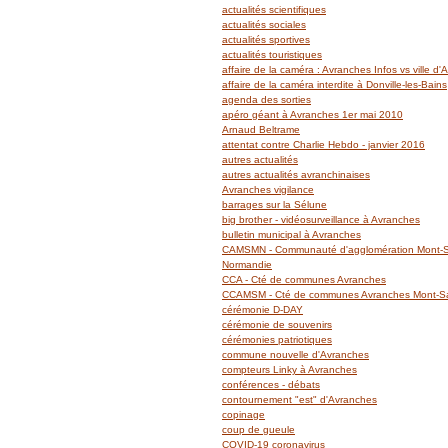
actualités scientifiques
actualités sociales
actualités sportives
actualités touristiques
affaire de la caméra : Avranches Infos vs ville d
affaire de la caméra interdite à Donville-les-Bains
agenda des sorties
apéro géant à Avranches 1er mai 2010
Arnaud Beltrame
attentat contre Charlie Hebdo - janvier 2016
autres actualités
autres actualités avranchinaises
Avranches vigilance
barrages sur la Sélune
big brother - vidéosurveillance à Avranches
bulletin municipal à Avranches
CAMSMN - Communauté d'agglomération Mont-Sa
Normandie
CCA - Cté de communes Avranches
CCAMSM - Cté de communes Avranches Mont-Sai
cérémonie D-DAY
cérémonie de souvenirs
cérémonies patriotiques
commune nouvelle d'Avranches
compteurs Linky à Avranches
conférences - débats
contournement "est" d'Avranches
copinage
coup de gueule
COVID-19 coronavirus