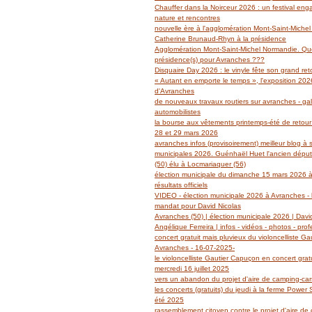
Janvier
Février
Mars
Avril
Mai
(14)
(27)
(29)
(19)
(14)
Chauffer dans la Noirceur 2026 : un festival en
Janvier
Février
Mars
Avril
(6)
(62)
(18)
(14)
nature et rencontres
Janvier
Février
Mars
(6)
(39)
(13)
nouvelle ère à l'agglomération Mont-Saint-Miche
Janvier
Février
(2)
(5)
Catherine Brunaud-Rhyn à la présidence
Janvier
(3)
Agglomération Mont-Saint-Michel Normandie. Quel
présidence(s) pour Avranches ???
Disquaire Day 2026 : le vinyle fête son grand retou
« Autant en emporte le temps », l'exposition 2026
d'Avranches
de nouveaux travaux routiers sur avranches - gal
automobilistes
la bourse aux vêtements printemps-été de retour
28 et 29 mars 2026
avranches infos (provisoirement) meilleur blog à 
municipales 2026. Guénhaël Huet l'ancien dépu
(50) élu à Locmariaquer (56)
élection municipale du dimanche 15 mars 2026 à
résultats officiels
VIDEO - élection municipale 2026 à Avranches - l
mandat pour David Nicolas
Avranches (50) | élection municipale 2026 | Davi
Angélique Ferreira | infos - vidéos - photos - prof
concert gratuit mais pluvieux du violoncelliste G
Avranches - 16-07-2025-
le violoncelliste Gautier Capuçon en concert grat
mercredi 16 juillet 2025
vers un abandon du projet d'aire de camping-ca
les concerts (gratuits) du jeudi à la ferme Power
été 2025
rassemblement citoyen contre le projet d'aire de