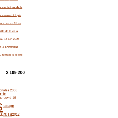
re médiatique de la
 - samedi 21 juin
Avranches du 13 au
lité de la vie à
au 14 juin 2025 -
on & animations
 rattrape le réalité
2 109 200
tonales 2008
rtie
mer
covid-19
s
barrage
2018
2012
ck