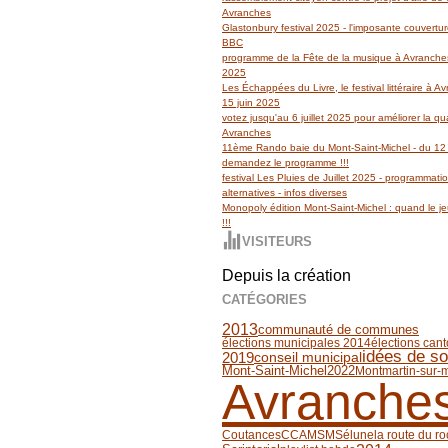
Avranches
Glastonbury festival 2025 - l'imposante couvertu
BBC
programme de la Fête de la musique à Avranches
2025
Les Échappées du Livre, le festival littéraire à 
15 juin 2025
votez jusqu'au 6 juillet 2025 pour améliorer la qua
Avranches
11ème Rando baie du Mont-Saint-Michel - du 12 
demandez le programme !!!
festival Les Pluies de Juillet 2025 - programmati
alternatives - infos diverses
Monopoly édition Mont-Saint-Michel : quand le jeu
!!!
VISITEURS
Depuis la création
CATÉGORIES
2013
communauté de communes
élections municipales 2014
élections can
idées de so
2019
conseil municipal
Mont-Saint-Michel
2022
Montmartin-sur-
Avranche
Coutances
CCAMSM
Sélune
la route du ro