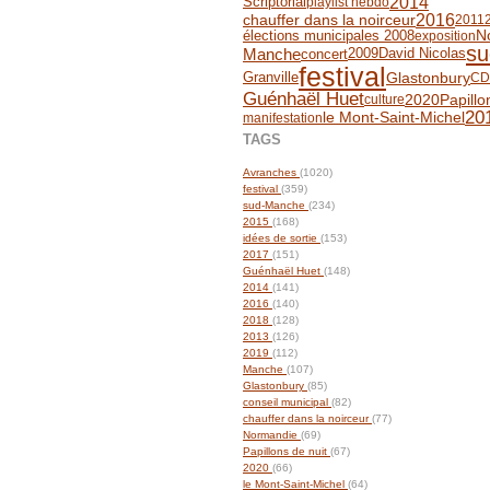
2014
Scriptorial
playlist hebdo
2016
chauffer dans la noirceur
2011
N
élections municipales 2008
exposition
su
Manche
2009
David Nicolas
concert
festival
Granville
Glastonbury
CD
Guénhaël Huet
2020
Papillo
culture
20
le Mont-Saint-Michel
manifestation
TAGS
Avranches
(1020)
festival
(359)
sud-Manche
(234)
2015
(168)
idées de sortie
(153)
2017
(151)
Guénhaël Huet
(148)
2014
(141)
2016
(140)
2018
(128)
2013
(126)
2019
(112)
Manche
(107)
Glastonbury
(85)
conseil municipal
(82)
chauffer dans la noirceur
(77)
Normandie
(69)
Papillons de nuit
(67)
2020
(66)
le Mont-Saint-Michel
(64)