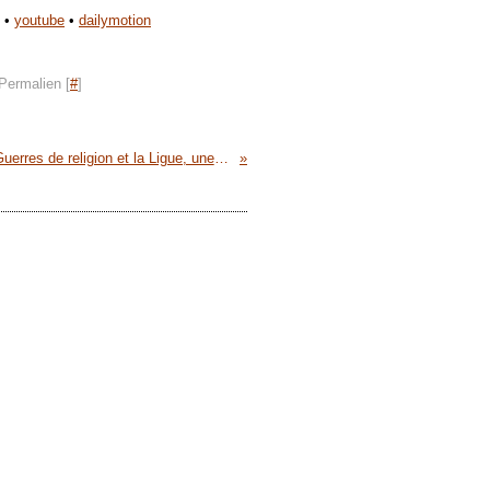
•
youtube
•
dailymotion
Permalien [
#
]
conférence «Les Guerres de religion et la Ligue, une histoire peu connue» à l'abbaye du Mont-Saint-Michel • vendredi 12 mai 2017