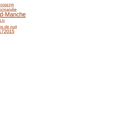
2008
EPR
ormandie
d-Manche
LN
ns de nuit
2015
17