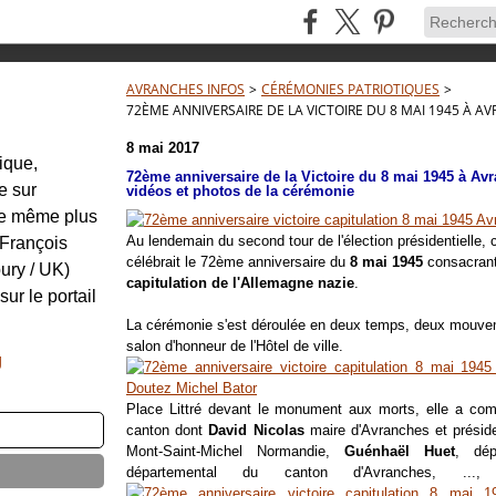
AVRANCHES INFOS
>
CÉRÉMONIES PATRIOTIQUES
>
72ÈME ANNIVERSAIRE DE LA VICTOIRE DU 8 MAI 1945 À A
8 mai 2017
tique,
72ème anniversaire de la Victoire du 8 mai 1945 à Avr
e sur
vidéos et photos de la cérémonie
re même plus
Au lendemain du second tour de l'élection présidentielle,
: François
célébrait le 72ème anniversaire du
8 mai 1945
consacran
ury / UK)
capitulation de l'Allemagne nazie
.
sur le portail
La cérémonie s'est déroulée en deux temps, deux mouvemen
salon d'honneur de l'Hôtel de ville.
g
Place Littré devant le monument aux morts, elle a co
canton dont
David Nicolas
maire d'Avranches et présid
Mont-Saint-Michel Normandie,
Guénhaël Huet
, dé
départemental du canton d'Avranches, ..