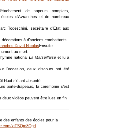
n détachement de sapeurs pompiers,
s écoles d'Avranches et de nombreux
rc Todeschini, secrétaire d’État aux
s décorations à d'anciens combattants.
Ensuite
onument au mort.
l'hymne national
La Marseillaise
et lu à
ur l'occasion, deux discours ont été
ël Huet s'étant absenté.
urs porte-drapeaux, la cérémonie s'est
 deux vidéos peuvent être lues en fin
 des enfants des écoles pour la
tter.com/xiFSQm8Qgd