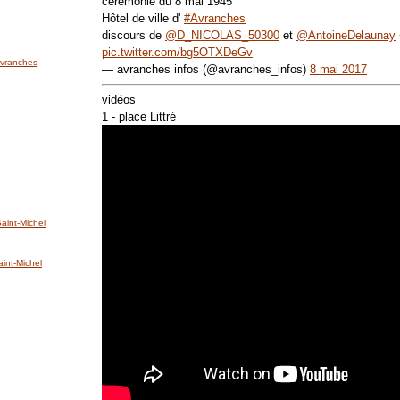
cérémonie du 8 mai 1945
Hôtel de ville d'
#Avranches
discours de
@D_NICOLAS_50300
et
@AntoineDelaunay
pic.twitter.com/bg5OTXDeGv
'Avranches
— avranches infos (@avranches_infos)
8 mai 2017
vidéos
1 - place Littré
int-Michel
nt-Michel