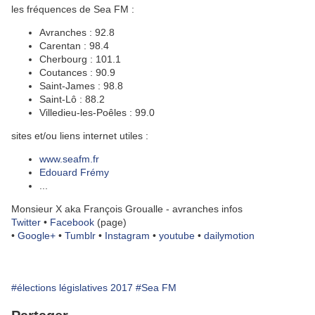
les fréquences de Sea FM :
Avranches : 92.8
Carentan : 98.4
Cherbourg : 101.1
Coutances : 90.9
Saint-James : 98.8
Saint-Lô : 88.2
Villedieu-les-Poêles : 99.0
sites et/ou liens internet utiles :
www.seafm.fr
Edouard Frémy
...
Monsieur X aka François Groualle - avranches infos
Twitter
•
Facebook
(page)
•
Google+
•
Tumblr
•
Instagram
•
youtube
•
dailymotion
#élections législatives 2017
#Sea FM