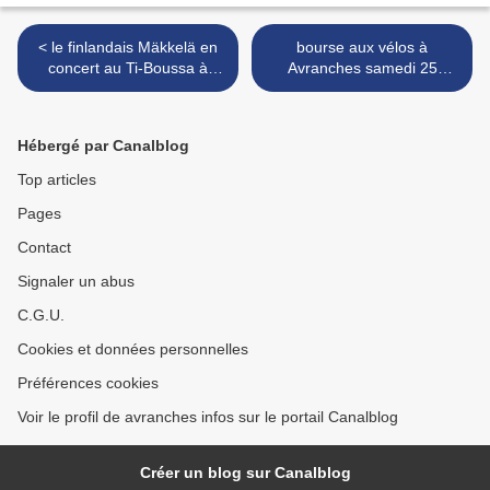
< le finlandais Mäkkelä en
bourse aux vélos à
concert au Ti-Boussa à
Avranches samedi 25
Avranches vendredi 17
novembre 2017 + sondage
novembre 2017
sur la pratique du vélo à
Avranches >
Hébergé par Canalblog
Top articles
Pages
Contact
Signaler un abus
C.G.U.
Cookies et données personnelles
Préférences cookies
Voir le profil de avranches infos sur le portail Canalblog
Créer un blog sur Canalblog