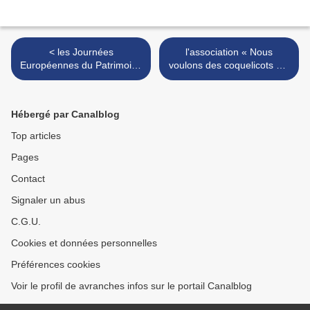
< les Journées
l'association « Nous
Européennes du Patrimoine
voulons des coquelicots » à
à Avranches - samedi 15 et
l'assaut des pesticides -
dimanche 16 septembre
pétition et actions >
2018
Hébergé par Canalblog
Top articles
Pages
Contact
Signaler un abus
C.G.U.
Cookies et données personnelles
Préférences cookies
Voir le profil de avranches infos sur le portail Canalblog