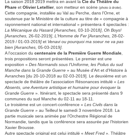
La saison 2018 2019 mettra en avant la
Cie du Théâtre du
Phare
et
Olivier Letellier
, son metteur en scène
.
(photo à droite)
Cette compagnie, installée au Val au Perche, dans l'Orne, et
soutenue par le Ministère de la culture au titre de « compagnie à
rayonnement national et international » présentera 4 spectacles :
La Mécanique du Hasard [Avranches,
03-10-2018
]
,
Oh Boys!
[
Avranches,
26-02-2019
]
,
L'Homme de Fer
[
Avranches,
28-02-
2019 / 01-03-2019
]
et
Venavi ou pourquoi ma soeur ne va pas
bien
[
Avranches,
05-03-2019
]
.
A l'occasion du
centenaire de la Première Guerre Mondiale
,
trois propositions seront présentées. Le premier est une
exposition «
Des Normands sous l'Uniforme, les Poilus du sud
Manche dans la Grande Guerre
» au Musée d'Art et d'Histoire à
Avranches [du 20-10-2018 au 02-03-2019]. Le deuxième est un
spectacle de théâtre de l'association Résonances intitulé «
Les
Absents, une Aventure artistique et humaine pour évoquer la
Grande Guerre
». Itinérant, le spectacle sera présenté dans 9
communes du sud Manche du 02-11 au 18-11.
Le troisième est un concert-conférence «
Les Civils dans la
Grande Guerre »
au Teilleul le samedi 3 novembre 2018. La
partie musicale sera animée par l'Orchestre Régional de
Normandie, tandis que la conférence sera assurée par l'historien
Xavier Brousse.
Autre spectacle original est celui intitulé «
Meet Fred
». Théâtre