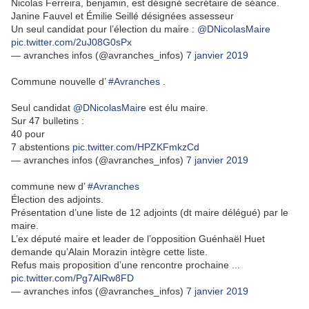
Nicolas Ferreira, benjamin, est désigné secrétaire de séance.
Janine Fauvel et Émilie Seillé désignées assesseur
Un seul candidat pour l’élection du maire :
@DNicolasMaire
pic.twitter.com/2uJ08G0sPx
— avranches infos (@avranches_infos)
7 janvier 2019
Commune nouvelle d’
#Avranches
.
Seul candidat
@DNicolasMaire
est élu maire.
Sur 47 bulletins :
40 pour
7 abstentions
pic.twitter.com/HPZKFmkzCd
— avranches infos (@avranches_infos)
7 janvier 2019
commune new d’
#Avranches
Élection des adjoints.
Présentation d’une liste de 12 adjoints (dt maire délégué) par le
maire.
L’ex député maire et leader de l’opposition Guénhaël Huet
demande qu’Alain Morazin intègre cette liste.
Refus mais proposition d’une rencontre prochaine ...
pic.twitter.com/Pg7AlRw8FD
— avranches infos (@avranches_infos)
7 janvier 2019