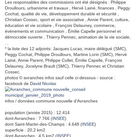
Les responsables des commissions ont été désignés : Philippe
Droullours, urbanisme et travaux , Hervé Lainé, finances , Peggy
Cochat, qualité de vie, développement durable et sécurité ,
Christian Cossec, sport et vie associative , Annie Parent, culture,
éducation et vie scolaire , François Delauney, commerce,
événements et communication , Émilie Capelle personnel et
démocratie ouverte , Thierry Pennec, animation de la vie sociale,
...
* la liste des 12 adjoints:
Jacques Lucas, maire délégué (SMC),
Peggy Cochat, Philippe Droullours, Martine Lorin (SMC), Hervé
Lainé, Annie Parent, Philippe Collet, Émilie Capelle, François
Delauney, Jocelyne Brault (SMC), Thierry Pennec et Christian
Cossec.
photos © avranches infos sauf celle ci-dessous - source :
facebook de
David Nicolas
infos / données commune nouvelle d'Avranches
population (année 2015) : 12.414
dont Avranches : 7.766 (
INSEE
)
dont Saint-Martin-des-Champs : 4.648 (
INSEE
)
superficie : 20,2 km2
dont Avranches : 4,5 km2 (
INSEE
)