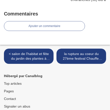
Commentaires
Ajouter un commentaire
< salon de l'habitat et fête
la rupture au coeur du
du jardin des plantes à
27ème festival Chauffer
Avranches samedi 27 et
dans la Noirceur • du 12 au
dimanche 28 avril 2019
14 juillet 2019 à la plage de
Montmartin-sur-mer (50) >
Hébergé par Canalblog
Top articles
Pages
Contact
Signaler un abus