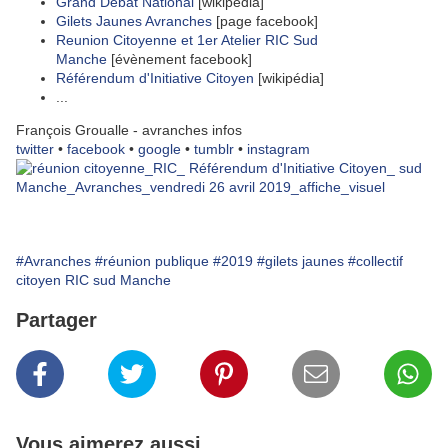
Grand Débat National
[wikipédia]
Gilets Jaunes Avranches
[page facebook]
Reunion Citoyenne et 1er Atelier RIC Sud
Manche
[évènement facebook]
Référendum d'Initiative Citoyen
[wikipédia]
...
François Groualle - avranches infos
twitter
•
facebook
•
google
•
tumblr
•
instagram
#Avranches
#réunion publique
#2019
#gilets jaunes
#collectif
citoyen RIC sud Manche
Partager
Vous aimerez aussi