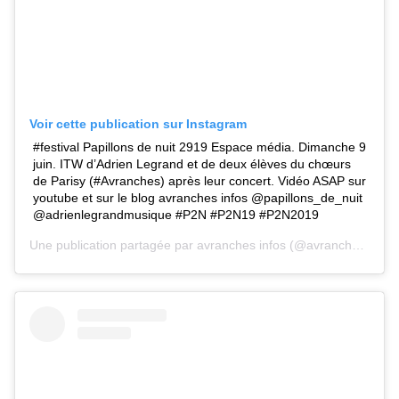
Voir cette publication sur Instagram
#festival Papillons de nuit 2919 Espace média. Dimanche 9
juin. ITW d’Adrien Legrand et de deux élèves du chœurs
de Parisy (#Avranches) après leur concert. Vidéo ASAP sur
youtube et sur le blog avranches infos @papillons_de_nuit
@adrienlegrandmusique #P2N #P2N19 #P2N2019
Une publication partagée par
avranches infos
(@avranches.infos) le 9 Juin 2019 à 6 :58 PDT