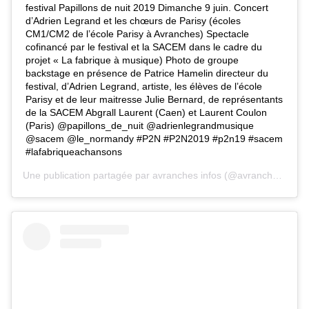
festival Papillons de nuit 2019 Dimanche 9 juin. Concert
d’Adrien Legrand et les chœurs de Parisy (écoles
CM1/CM2 de l’école Parisy à Avranches) Spectacle
cofinancé par le festival et la SACEM dans le cadre du
projet « La fabrique à musique) Photo de groupe
backstage en présence de Patrice Hamelin directeur du
festival, d’Adrien Legrand, artiste, les élèves de l’école
Parisy et de leur maitresse Julie Bernard, de représentants
de la SACEM Abgrall Laurent (Caen) et Laurent Coulon
(Paris) @papillons_de_nuit @adrienlegrandmusique
@sacem @le_normandy #P2N #P2N2019 #p2n19 #sacem
#lafabriqueachansons
Une publication partagée par
avranches infos
(@avranches.infos) le 11 Juin 2019 à 2 :22 PDT