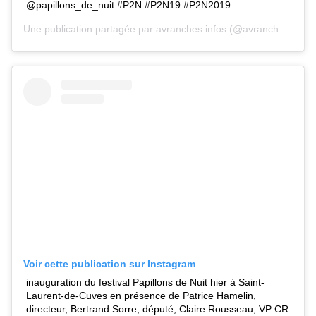
@papillons_de_nuit #P2N #P2N19 #P2N2019
Une publication partagée par
avranches infos
(@avranches.infos) le 9 Juin 2019 à 4 :56 PDT
Voir cette publication sur Instagram
inauguration du festival Papillons de Nuit hier à Saint-
Laurent-de-Cuves en présence de Patrice Hamelin,
directeur, Bertrand Sorre, député, Claire Rousseau, VP CR