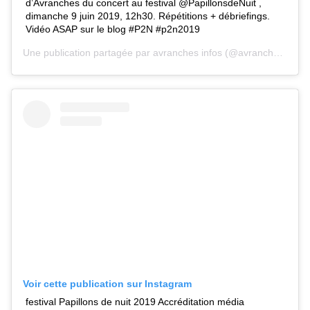
d’Avranches du concert au festival @PapillonsdeNuit ,
dimanche 9 juin 2019, 12h30. Répétitions + débriefings.
Vidéo ASAP sur le blog #P2N #p2n2019
Une publication partagée par
avranches infos
(@avranches.infos) le 4 Juin 2019 à 3 :04 PDT
Voir cette publication sur Instagram
festival Papillons de nuit 2019 Accréditation média