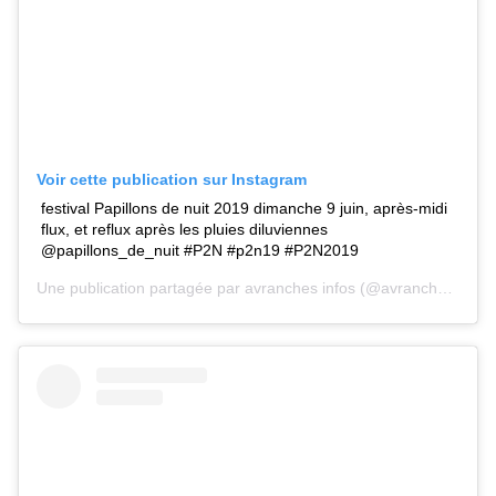
Voir cette publication sur Instagram
‪festival Papillons de nuit 2019‬ ‪dimanche 9 juin, après-midi
‪flux, et re‬flux après les pluies diluviennes
@papillons_de_nuit #P2N #p2n19 #P2N2019
Une publication partagée par
avranches infos
(@avranches.infos) le 11 Juin 2019 à 12 :20 PDT