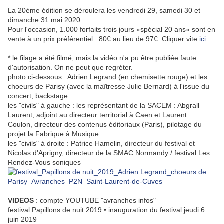
La 20ème édition se déroulera les vendredi 29, samedi 30 et
dimanche 31 mai 2020.
Pour l'occasion, 1.000 forfaits trois jours «spécial 20 ans» sont en
vente à un prix préférentiel : 80€ au lieu de 97€. Cliquer vite
ici
.
* le filage a été filmé, mais la vidéo n'a pu être publiée faute
d'autorisation. On ne peut que regréter.
photo ci-dessous : Adrien Legrand (en chemisette rouge) et les
choeurs de Parisy (avec la maîtresse Julie Bernard) à l'issue du
concert, backstage.
les "civils" à gauche : les représentant de la SACEM : Abgrall
Laurent, adjoint au directeur territorial à Caen et Laurent
Coulon, directeur des contenus éditoriaux (Paris), pilotage du
projet la Fabrique à Musique
les "civils" à droite : Patrice Hamelin, directeur du festival et
Nicolas d'Aprigny, directeur de la SMAC Normandy / festival Les
Rendez-Vous soniques
VIDEOS
: compte YOUTUBE "avranches infos"
festival Papillons de nuit 2019 • inauguration du festival jeudi 6
juin 2019