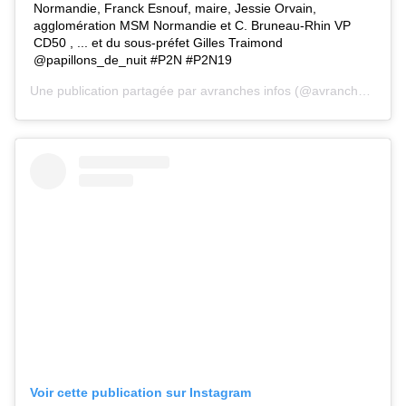
Normandie, Franck Esnouf, maire, Jessie Orvain,
agglomération MSM Normandie et C. Bruneau-Rhin VP
CD50 , ... et du sous-préfet Gilles Traimond
@papillons_de_nuit #P2N #P2N19
Une publication partagée par
avranches infos
(@avranches.infos) le 7 Juin 2019 à 5 :12 PDT
Voir cette publication sur Instagram