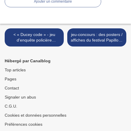
Ajouter un commentaire
< « Ducey code » - jeu
jeu-concours : des posters /
d'enquête policière
affiches du festival Papillons
grandeur nature au château
de nuit 2019 à gagner !!! >
des Montgommery à Ducey
- jusqu'au 29 septembre
Hébergé par Canalblog
2019
Top articles
Pages
Contact
Signaler un abus
C.G.U.
Cookies et données personnelles
Préférences cookies