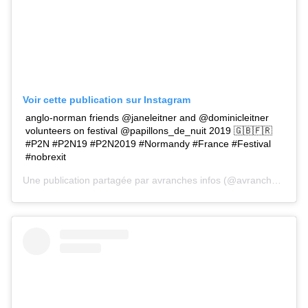
Voir cette publication sur Instagram
anglo-norman friends @janeleitner and @dominicleitner
volunteers on festival @papillons_de_nuit 2019 🇬🇧🇫🇷
#P2N #P2N19 #P2N2019 #Normandy #France #Festival
#nobrexit
Une publication partagée par
avranches infos
(@avranches.infos) le 11 Juin 2019 à 1 :01 PDT