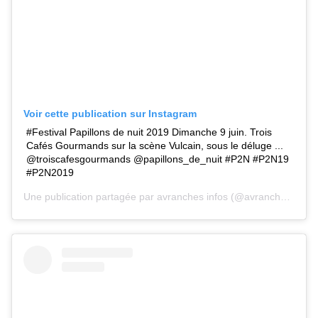
Voir cette publication sur Instagram
#Festival Papillons de nuit 2019 Dimanche 9 juin. Trois
Cafés Gourmands sur la scène Vulcain, sous le déluge ...
@troiscafesgourmands @papillons_de_nuit #P2N #P2N19
#P2N2019
Une publication partagée par
avranches infos
(@avranches.infos) le 9 Juin 2019 à 9 :21 PDT