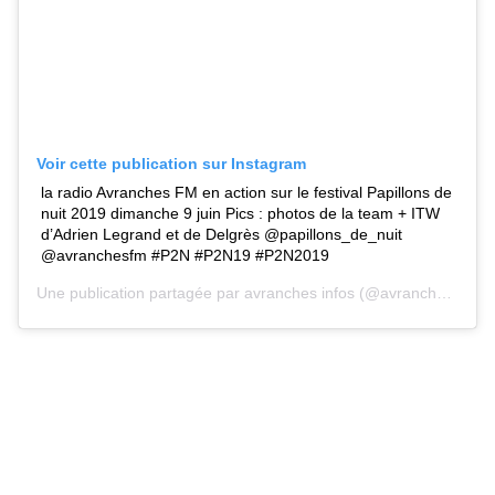
Voir cette publication sur Instagram
la radio Avranches FM en action sur le festival Papillons de
nuit 2019 dimanche 9 juin Pics : photos de la team + ITW
d’Adrien Legrand et de Delgrès @papillons_de_nuit
@avranchesfm #P2N #P2N19 #P2N2019
Une publication partagée par
avranches infos
(@avranches.infos) le 11 Juin 2019 à 2 :04 PDT