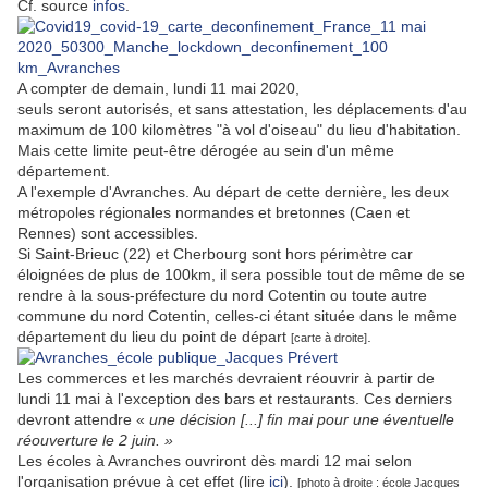
Cf. source
infos
.
A compter de demain, lundi 11 mai 2020,
seuls seront autorisés, et sans attestation, les déplacements d'au
maximum de 100 kilomètres "à vol d'oiseau" du lieu d'habitation.
Mais cette limite peut-être dérogée au sein d'un même
département.
A l'exemple d'Avranches. Au départ de cette dernière, les deux
métropoles régionales normandes et bretonnes (Caen et
Rennes) sont accessibles.
Si Saint-Brieuc (22) et Cherbourg sont hors périmètre car
éloignées de plus de 100km, il sera possible tout de même de se
rendre à la sous-préfecture du nord Cotentin ou toute autre
commune du nord Cotentin, celles-ci étant située dans le même
département du lieu du point de départ
.
[carte à droite]
Les commerces et les marchés devraient réouvrir à partir de
lundi 11 mai à l'exception des bars et restaurants. Ces derniers
devront attendre «
une décision [...] fin mai pour une éventuelle
réouverture le 2 juin. »
Les écoles à Avranches ouvriront dès mardi 12 mai selon
l'organisation prévue à cet effet (lire
ici
).
[photo à droite : école Jacques