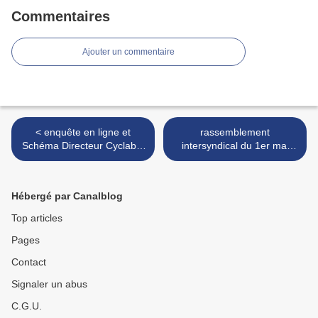
Commentaires
Ajouter un commentaire
< enquête en ligne et
rassemblement
Schéma Directeur Cyclable
intersyndical du 1er mai
à l’échelle de l’aire urbaine
2022 à Avranches - VIDEO
d'Avranches pour favoriser
des prises de parole >
la pratique du vélo
Hébergé par Canalblog
Top articles
Pages
Contact
Signaler un abus
C.G.U.