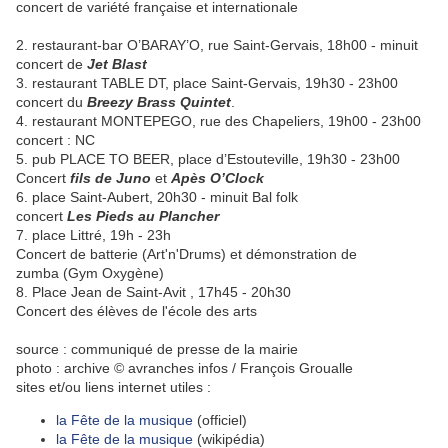
concert de variété française et internationale
2. restaurant-bar O’BARAY’O, rue Saint-Gervais,
18h00 - minuit
concert de
Jet Blast
3. restaurant TABLE DT, p
lace Saint-Gervais,
19h30 - 23h00
concert du
Breezy Brass Quintet
.
4. restaurant MONTEPEGO, r
ue des Chapeliers,
19h00 - 23h00
concert : NC
5. pub PLACE TO BEER,
place d’Estouteville,
19h30 - 23h00
Concert
fils de Juno
et
Apès O’Clock
6. place Saint-Aubert, 20h30 - minuit Bal folk
concert
Les
Pieds au Plancher
7. p
lace Littré,
19h - 23h
Concert de batterie (Art'n'Drums) et démonstration de
zumba
(Gym Oxygène)
8.
Place Jean de Saint-Avit
,
17h45 - 20h30
Concert des élèves
de l'école des arts
source : communiqué de presse de la mairie
photo : archive © avranches infos / François Groualle
sites et/ou liens internet utiles :
la Fête de la musique
(officiel)
la Fête de la musique
(wikipédia)