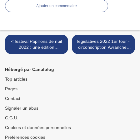
Ajouter un commentaire
< festival Papillons de nuit
législatives 2022 1er tour -
2022 : une édition
circonscription Avranches
exceptionnelle pour le
Granville - Bertrand Sorre
20ème anniversaire
en ballotage favorable face
à Patrick Grimbert >
Hébergé par Canalblog
Top articles
Pages
Contact
Signaler un abus
C.G.U.
Cookies et données personnelles
Préférences cookies