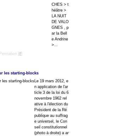
CHES > t
héâtre >
LA NUIT
DE VALO
GNES , p
ar la Bell
e Andrine
>...
Permalien [
#
]
ur les starting-blocks
Le 19 mars 2012, e
n application de l'ar
ticle 3 de la loi du 6
novembre 1962 rel
ative à l'élection du
Président de la Ré
publique au suffrag
e universel, le Con
seil constitutionnel
(photo à droite) a ar