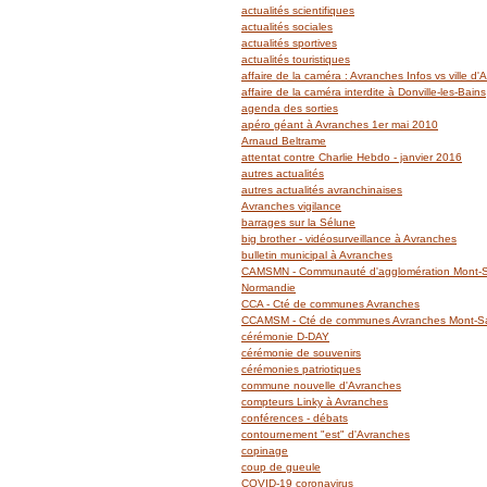
actualités scientifiques
actualités sociales
actualités sportives
actualités touristiques
affaire de la caméra : Avranches Infos vs ville d
affaire de la caméra interdite à Donville-les-Bains
agenda des sorties
apéro géant à Avranches 1er mai 2010
Arnaud Beltrame
attentat contre Charlie Hebdo - janvier 2016
autres actualités
autres actualités avranchinaises
Avranches vigilance
barrages sur la Sélune
big brother - vidéosurveillance à Avranches
bulletin municipal à Avranches
CAMSMN - Communauté d'agglomération Mont-Sa
Normandie
CCA - Cté de communes Avranches
CCAMSM - Cté de communes Avranches Mont-Sai
cérémonie D-DAY
cérémonie de souvenirs
cérémonies patriotiques
commune nouvelle d'Avranches
compteurs Linky à Avranches
conférences - débats
contournement "est" d'Avranches
copinage
coup de gueule
COVID-19 coronavirus