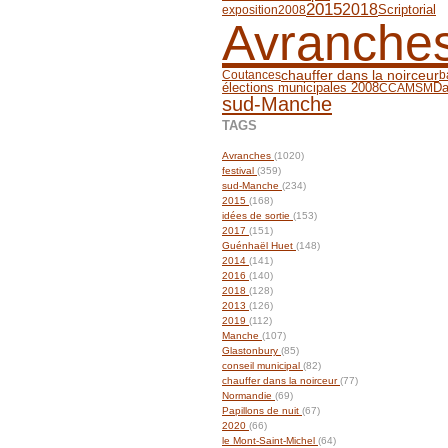
2015
2018
Scriptorial
exposition
2008
Avranche
chauffer dans la noirceur
Coutances
b
Da
élections municipales 2008
CCAMSM
sud-Manche
TAGS
Avranches
(1020)
festival
(359)
sud-Manche
(234)
2015
(168)
idées de sortie
(153)
2017
(151)
Guénhaël Huet
(148)
2014
(141)
2016
(140)
2018
(128)
2013
(126)
2019
(112)
Manche
(107)
Glastonbury
(85)
conseil municipal
(82)
chauffer dans la noirceur
(77)
Normandie
(69)
Papillons de nuit
(67)
2020
(66)
le Mont-Saint-Michel
(64)