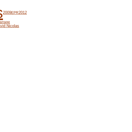
s
2009
2012
EPR
arrage
vid Nicolas