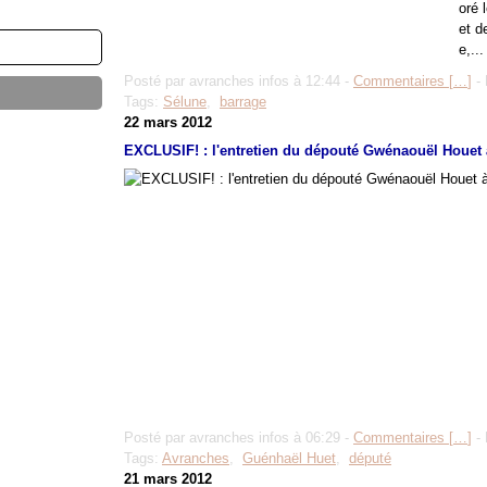
oré 
et d
e,...
Posté par avranches infos à 12:44 -
Commentaires [
…
]
- 
Tags:
Sélune
,
barrage
22 mars 2012
EXCLUSIF! : l'entretien du dépouté Gwénaouël Houet 
Posté par avranches infos à 06:29 -
Commentaires [
…
]
- 
Tags:
Avranches
,
Guénhaël Huet
,
député
21 mars 2012