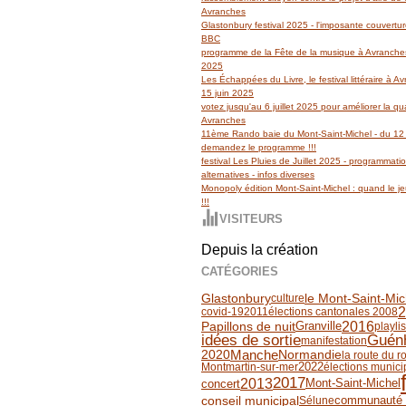
Avranches
Glastonbury festival 2025 - l'imposante couvertu
BBC
programme de la Fête de la musique à Avranches
2025
Les Échappées du Livre, le festival littéraire à 
15 juin 2025
votez jusqu'au 6 juillet 2025 pour améliorer la qua
Avranches
11ème Rando baie du Mont-Saint-Michel - du 12 
demandez le programme !!!
festival Les Pluies de Juillet 2025 - programmati
alternatives - infos diverses
Monopoly édition Mont-Saint-Michel : quand le jeu
!!!
VISITEURS
Depuis la création
CATÉGORIES
Glastonbury
le Mont-Saint-Mic
culture
2
covid-19
2011
élections cantonales 2008
2016
Granville
Papillons de nuit
playli
idées de sortie
Guénh
manifestation
Manche
2020
Normandie
la route du r
Montmartin-sur-mer
2022
élections munic
2017
2013
concert
Mont-Saint-Michel
conseil municipal
communauté
Sélune