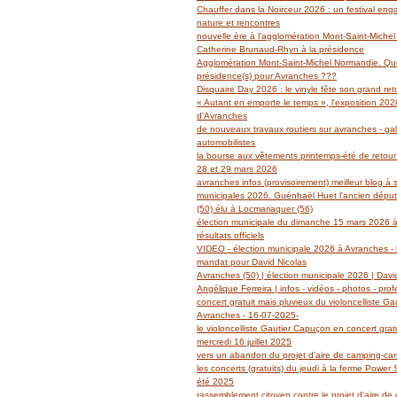
Janvier
Février
Mars
Avril
Mai
(14)
(27)
(29)
(19)
(14)
Chauffer dans la Noirceur 2026 : un festival en
Janvier
Février
Mars
Avril
(6)
(62)
(18)
(14)
nature et rencontres
Janvier
Février
Mars
(6)
(39)
(13)
nouvelle ère à l'agglomération Mont-Saint-Miche
Janvier
Février
(2)
(5)
Catherine Brunaud-Rhyn à la présidence
Janvier
(3)
Agglomération Mont-Saint-Michel Normandie. Quel
présidence(s) pour Avranches ???
Disquaire Day 2026 : le vinyle fête son grand retou
« Autant en emporte le temps », l'exposition 2026
d'Avranches
de nouveaux travaux routiers sur avranches - gal
automobilistes
la bourse aux vêtements printemps-été de retour
28 et 29 mars 2026
avranches infos (provisoirement) meilleur blog à 
municipales 2026. Guénhaël Huet l'ancien dépu
(50) élu à Locmariaquer (56)
élection municipale du dimanche 15 mars 2026 à
résultats officiels
VIDEO - élection municipale 2026 à Avranches - l
mandat pour David Nicolas
Avranches (50) | élection municipale 2026 | Davi
Angélique Ferreira | infos - vidéos - photos - prof
concert gratuit mais pluvieux du violoncelliste G
Avranches - 16-07-2025-
le violoncelliste Gautier Capuçon en concert grat
mercredi 16 juillet 2025
vers un abandon du projet d'aire de camping-ca
les concerts (gratuits) du jeudi à la ferme Power
été 2025
rassemblement citoyen contre le projet d'aire de