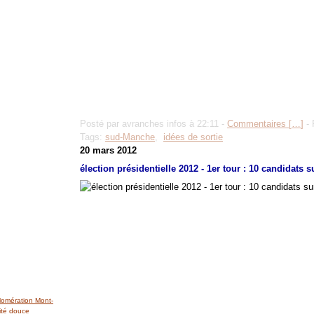
Posté par avranches infos à 22:11 -
Commentaires [
…
]
- 
Tags:
sud-Manche
,
idées de sortie
20 mars 2012
élection présidentielle 2012 - 1er tour : 10 candidats s
lomération Mont-
ité douce