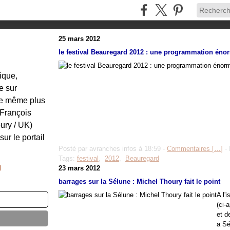
25 mars 2012
le festival Beauregard 2012 : une programmation énor
tique,
e sur
re même plus
: François
ury / UK)
sur le portail
Posté par avranches infos à 18:59 -
Commentaires [
…
]
- 
Tags:
festival
,
2012
,
Beauregard
g
23 mars 2012
barrages sur la Sélune : Michel Thoury fait le point
A l'
(ci
et d
a Sé