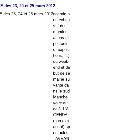
E des 23, 24 et 25 mars 2012
agenda n
on exhau
stif des
manifest
ations (s
pectacle
s, exposi
tions, ...)
du week-
end et dé
but de se
maine sui
vante da
ns le sud
Manche
voire au
delà. L'A
GENDA
(non exh
austif) sp
ectacles
: AVRAN