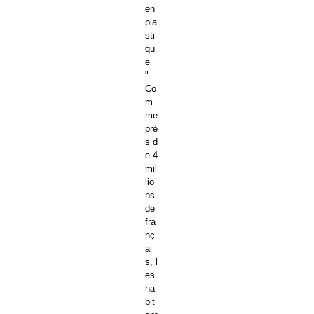
en
pla
sti
qu
e
".
Co
m
me
prè
s d
e 4
mil
lio
ns
de
fra
nç
ai
s, l
es
ha
bit