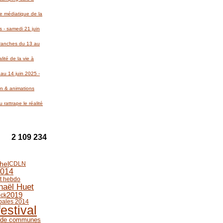
re médiatique de la
 - samedi 21 juin
Avranches du 13 au
lité de la vie à
au 14 juin 2025 -
on & animations
 rattrape le réalité
2 109 234
hel
CDLN
014
st hebdo
aël Huet
2019
ock
ipales 2014
festival
 de communes