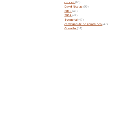
concert
(60)
David Nicolas
(50)
2012
(49)
2009
(47)
Scriptorial
(47)
communauté de communes
(47)
Granville
(44)