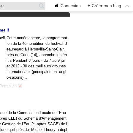
Connexion
+
Créer mon blog
me!!!
Cette année encore, la programmat
ion de la 4ème édition du festival B
eauregard à Hérouville-Saint-Clair,
près de Caen (14), approche le zén
ith. Pendant 3 jours - du 7 au 9 juill
et 2012 - 30 des meilleurs groupes
internationaux (principalement angl
o-saxons)...
Permalien [
#
]
issue de la Commission Locale de l'Eau
-après CLE) du Schéma d'Aménagement
e Gestion de l'Eau (ci-après SAGE) de l
lune qu'il préside, Michel Thoury a dépl