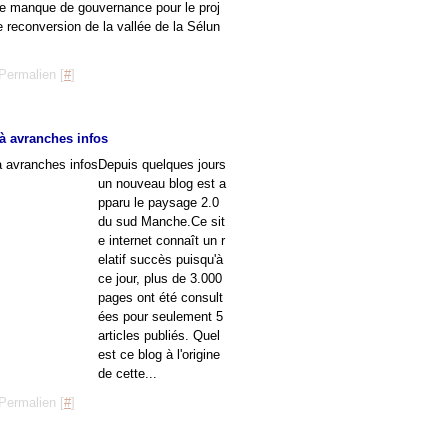
le manque de gouvernance pour le proj
e reconversion de la vallée de la Sélun
Permalien [
#
]
à avranches infos
Depuis quelques jours
un nouveau blog est a
pparu le paysage 2.0
du sud Manche.Ce sit
e internet connaît un r
elatif succès puisqu'à
ce jour, plus de 3.000
pages ont été consult
ées pour seulement 5
articles publiés. Quel
est ce blog à l'origine
de cette...
Permalien [
#
]