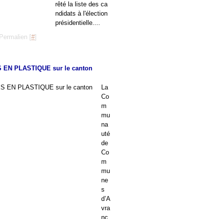
rêté la liste des ca
ndidats à l'élection
présidentielle....
Permalien [
#
]
EN PLASTIQUE sur le canton
La
Co
m
mu
na
uté
de
Co
m
mu
ne
s
d’A
vra
nc