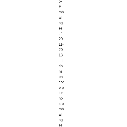
o-
E
mb
all
ag
es
: "
20
11-
20
13
- T
rio
ns
en
cor
e p
lus
no
s e
mb
all
ag
es