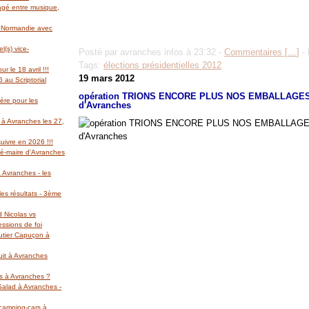
gagé entre musique,
l Normandie avec
(s) vice-
Posté par avranches infos à 23:32 -
Commentaires [
…
]
- 
Tags:
élections présidentielles 2012
r le 18 avril !!!
19 mars 2012
 au Scriptorial
opération TRIONS ENCORE PLUS NOS EMBALLAGES 
ère pour les
d'Avranches
 à Avranches les 27,
suivre en 2026 !!!
té-maire d'Avranches
 Avranches - les
es résultats - 3ème
d Nicolas vs
essions de foi
autier Capuçon à
uit à Avranches
rs à Avranches ?
 Salad à Avranches -
 camping-cars à