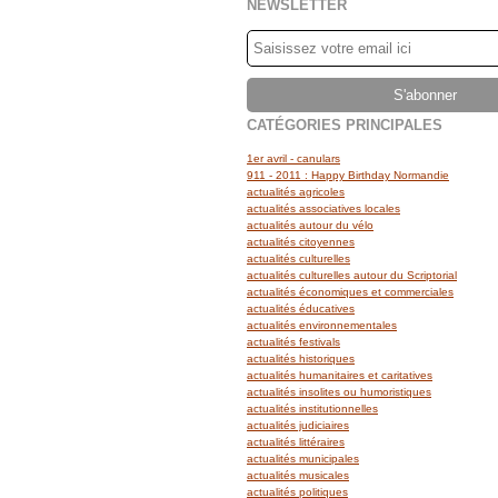
NEWSLETTER
CATÉGORIES PRINCIPALES
1er avril - canulars
911 - 2011 : Happy Birthday Normandie
actualités agricoles
actualités associatives locales
actualités autour du vélo
actualités citoyennes
actualités culturelles
actualités culturelles autour du Scriptorial
actualités économiques et commerciales
actualités éducatives
actualités environnementales
actualités festivals
actualités historiques
actualités humanitaires et caritatives
actualités insolites ou humoristiques
actualités institutionnelles
actualités judiciaires
actualités littéraires
actualités municipales
actualités musicales
actualités politiques