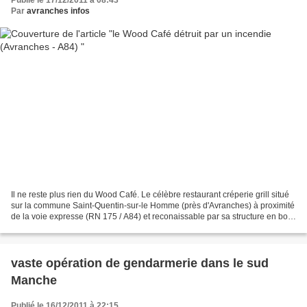
Publié le 17/12/2011 à 08:43
Par
avranches infos
Il ne reste plus rien du Wood Café. Le célèbre restaurant créperie grill situé
sur la commune Saint-Quentin-sur-le Homme (près d'Avranches) à proximité
de la voie expresse (RN 175 / A84) et reconaissable par sa structure en bois
et son éolienne, a été...
vaste opération de gendarmerie dans le sud
Manche
Publié le 16/12/2011 à 22:15