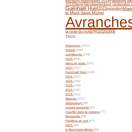
Papillons de
élections municipales 2014
David Nicolas
2011
élections cantonales
Guénhaël Huet
Man
2022
exposition
le Mont-Saint-Michel
Avranche
2009
2020
la route du rock
EPR
TAGS
Avranches
(1020)
festival
(359)
sud-Manche
(234)
2015
(168)
idées de sortie
(153)
2017
(151)
Guénhaël Huet
(148)
2014
(141)
2016
(140)
2018
(128)
2013
(126)
2019
(112)
Manche
(107)
Glastonbury
(85)
conseil municipal
(82)
chauffer dans la noirceur
(77)
Normandie
(69)
Papillons de nuit
(67)
2020
(66)
le Mont-Saint-Michel
(64)