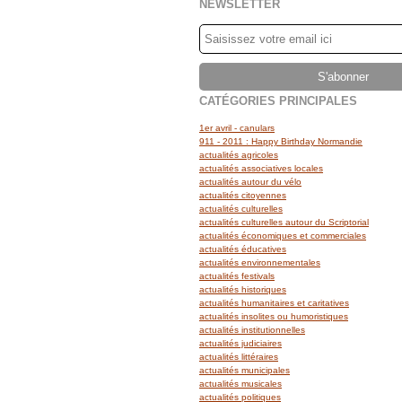
NEWSLETTER
CATÉGORIES PRINCIPALES
1er avril - canulars
911 - 2011 : Happy Birthday Normandie
actualités agricoles
actualités associatives locales
actualités autour du vélo
actualités citoyennes
actualités culturelles
actualités culturelles autour du Scriptorial
actualités économiques et commerciales
actualités éducatives
actualités environnementales
actualités festivals
actualités historiques
actualités humanitaires et caritatives
actualités insolites ou humoristiques
actualités institutionnelles
actualités judiciaires
actualités littéraires
actualités municipales
actualités musicales
actualités politiques