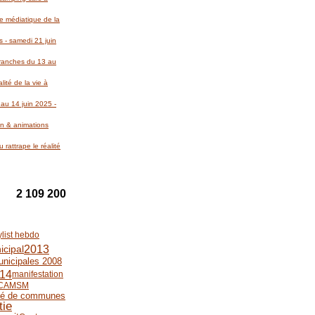
re médiatique de la
 - samedi 21 juin
Avranches du 13 au
lité de la vie à
au 14 juin 2025 -
on & animations
 rattrape le réalité
2 109 200
ylist hebdo
2013
icipal
unicipales 2008
14
manifestation
CAMSM
é de communes
tie