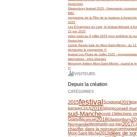
Avranches
Glastonbury festival 2025 - l'imposante couvertu
BBC
programme de la Fête de la musique à Avranches
2025
Les Échappées du Livre, le festival littéraire à 
15 juin 2025
votez jusqu'au 6 juillet 2025 pour améliorer la qua
Avranches
11ème Rando baie du Mont-Saint-Michel - du 12 
demandez le programme !!!
festival Les Pluies de Juillet 2025 - programmati
alternatives - infos diverses
Monopoly édition Mont-Saint-Michel : quand le jeu
!!!
VISITEURS
Depuis la création
CATÉGORIES
festival
2015
2019
Scriptorial
pla
2016
conseil mun
barrage
CDLN
Sélune
sud-Manche
covid-19
élections m
20
2018
Granville
Glastonbury
concert
2017
Normandie
Montmartin-sur-mer
C
chauffer dans la noirceur
communaut
idées de sor
2012
Mont-Saint-Michel