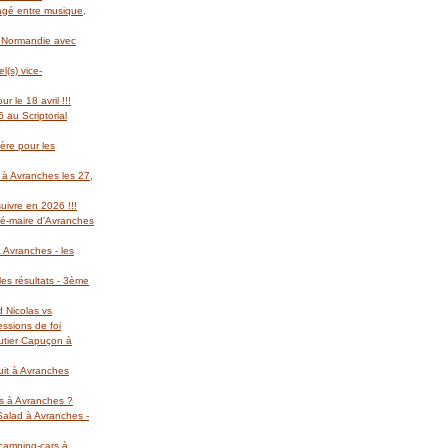
gagé entre musique,
l Normandie avec
(s) vice-
r le 18 avril !!!
 au Scriptorial
ère pour les
 à Avranches les 27,
suivre en 2026 !!!
té-maire d'Avranches
 Avranches - les
es résultats - 3ème
d Nicolas vs
essions de foi
autier Capuçon à
uit à Avranches
rs à Avranches ?
 Salad à Avranches -
 camping-cars à