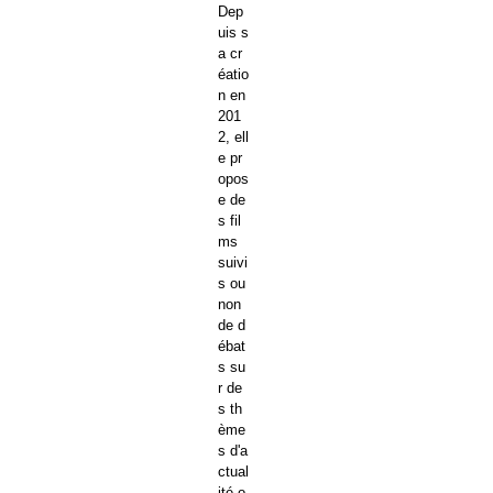
Dep
uis s
a cr
éatio
n en
201
2, ell
e pr
opos
e de
s fil
ms
suivi
s ou
non
de d
ébat
s su
r de
s th
ème
s d'a
ctual
ité o