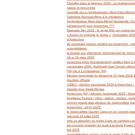
Janvier
Février
Mars
Avril
Mai
(14)
(27)
(29)
(19)
(14)
Chauffer dans la Noirceur 2026 : un festival en
Janvier
Février
Mars
Avril
(6)
(62)
(18)
(14)
nature et rencontres
Janvier
Février
Mars
(6)
(39)
(13)
nouvelle ère à l'agglomération Mont-Saint-Miche
Janvier
Février
(2)
(5)
Catherine Brunaud-Rhyn à la présidence
Janvier
(3)
Agglomération Mont-Saint-Michel Normandie. Quel
présidence(s) pour Avranches ???
Disquaire Day 2026 : le vinyle fête son grand retou
« Autant en emporte le temps », l'exposition 2026
d'Avranches
de nouveaux travaux routiers sur avranches - gal
automobilistes
la bourse aux vêtements printemps-été de retour
28 et 29 mars 2026
avranches infos (provisoirement) meilleur blog à 
municipales 2026. Guénhaël Huet l'ancien dépu
(50) élu à Locmariaquer (56)
élection municipale du dimanche 15 mars 2026 à
résultats officiels
VIDEO - élection municipale 2026 à Avranches - l
mandat pour David Nicolas
Avranches (50) | élection municipale 2026 | Davi
Angélique Ferreira | infos - vidéos - photos - prof
concert gratuit mais pluvieux du violoncelliste G
Avranches - 16-07-2025-
le violoncelliste Gautier Capuçon en concert grat
mercredi 16 juillet 2025
vers un abandon du projet d'aire de camping-ca
les concerts (gratuits) du jeudi à la ferme Power
été 2025
rassemblement citoyen contre le projet d'aire de