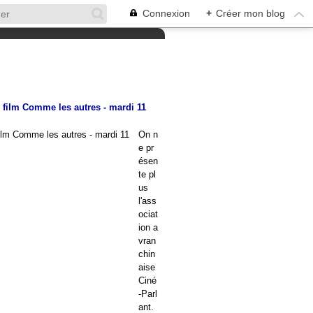
Connexion
+
Créer mon blog
u film Comme les autres - mardi 11
On n
e pr
ésen
te pl
us
l'ass
ociat
ion a
vran
chin
aise
Ciné
-Parl
ant.