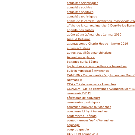
actualités scientifiques
actualités sociales
actualités sportives
actualités touristiques
affaire de la caméra : Avranches Infos vs ville d
affaire de la caméra interdite à Donville-les-Bains
agenda des sorties
apéro géant à Avranches 1er mai 2010
Arnaud Beltrame
attentat contre Charlie Hebdo - janvier 2016
autres actualités
autres actualités avranchinaises
Avranches vigilance
barrages sur la Sélune
big brother - vidéosurveillance à Avranches
bulletin municipal à Avranches
CAMSMN - Communauté d'agglomération Mont-Sa
Normandie
CCA - Cté de communes Avranches
CCAMSM - Cté de communes Avranches Mont-Sai
cérémonie D-DAY
cérémonie de souvenirs
cérémonies patriotiques
commune nouvelle d'Avranches
compteurs Linky à Avranches
conférences - débats
contournement "est" d'Avranches
copinage
coup de gueule
COVID-19 coronavirus