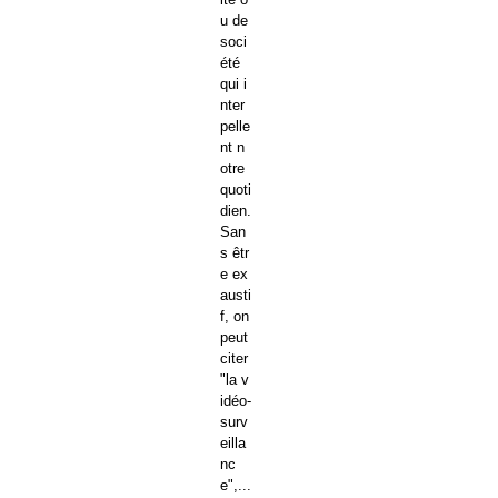
u de
soci
été
qui i
nter
pelle
nt n
otre
quoti
dien.
San
s êtr
e ex
austi
f, on
peut
citer
"la v
idéo-
surv
eilla
nc
e",...