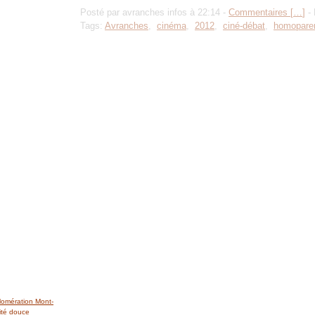
Posté par avranches infos à 22:14 -
Commentaires [
…
]
- 
Tags:
Avranches
,
cinéma
,
2012
,
ciné-débat
,
homoparen
lomération Mont-
ité douce