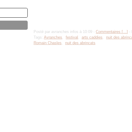
Posté par avranches infos à 10:09 -
Commentaires [
…
]
- 
Tags:
Avranches
,
festival
,
arts caddies
,
nuit des abrinc
Romain Chasles
,
nuit des abrincats