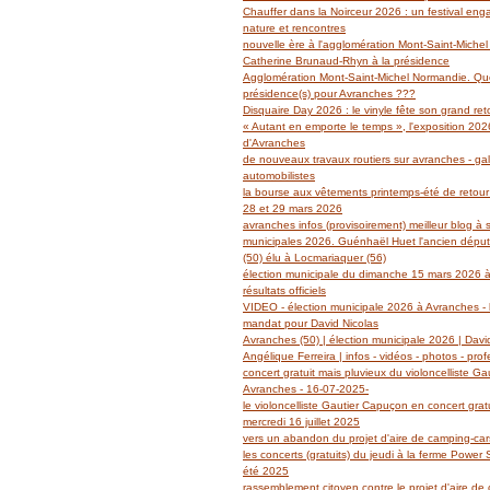
Janvier
Février
Mars
Avril
Mai
(14)
(27)
(29)
(19)
(14)
Chauffer dans la Noirceur 2026 : un festival en
Janvier
Février
Mars
Avril
(6)
(62)
(18)
(14)
nature et rencontres
Janvier
Février
Mars
(6)
(39)
(13)
nouvelle ère à l'agglomération Mont-Saint-Miche
Janvier
Février
(2)
(5)
Catherine Brunaud-Rhyn à la présidence
Janvier
(3)
Agglomération Mont-Saint-Michel Normandie. Quel
présidence(s) pour Avranches ???
Disquaire Day 2026 : le vinyle fête son grand retou
« Autant en emporte le temps », l'exposition 2026
d'Avranches
de nouveaux travaux routiers sur avranches - gal
automobilistes
la bourse aux vêtements printemps-été de retour
28 et 29 mars 2026
avranches infos (provisoirement) meilleur blog à 
municipales 2026. Guénhaël Huet l'ancien dépu
(50) élu à Locmariaquer (56)
élection municipale du dimanche 15 mars 2026 à
résultats officiels
VIDEO - élection municipale 2026 à Avranches - l
mandat pour David Nicolas
Avranches (50) | élection municipale 2026 | Davi
Angélique Ferreira | infos - vidéos - photos - prof
concert gratuit mais pluvieux du violoncelliste G
Avranches - 16-07-2025-
le violoncelliste Gautier Capuçon en concert grat
mercredi 16 juillet 2025
vers un abandon du projet d'aire de camping-ca
les concerts (gratuits) du jeudi à la ferme Power
été 2025
rassemblement citoyen contre le projet d'aire de