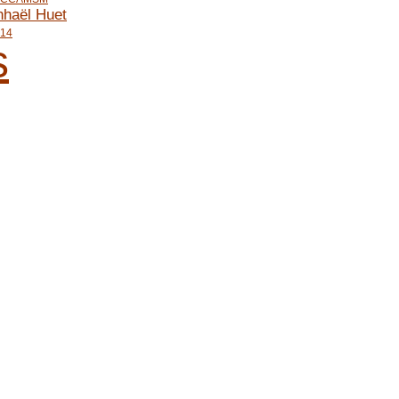
haël Huet
014
s