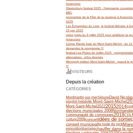
Avranches
Glastonbury festival 2025 - l'imposante couvertu
BBC
programme de la Fête de la musique à Avranches
2025
Les Échappées du Livre, le festival littéraire à 
15 juin 2025
votez jusqu'au 6 juillet 2025 pour améliorer la qua
Avranches
11ème Rando baie du Mont-Saint-Michel - du 12 
demandez le programme !!!
festival Les Pluies de Juillet 2025 - programmati
alternatives - infos diverses
Monopoly édition Mont-Saint-Michel : quand le jeu
!!!
VISITEURS
Depuis la création
CATÉGORIES
David Nicolas
Montmartin-sur-mer
Sélune
20
le Mont-Saint-Michel
playlist hebdo
2015
2014
Mont-Saint-Michel
2022
cov
Normandi
élections municipales 2008
2018
communauté de communes
CDL
idées de sortie
2009
concert
culture
Man
conseil municipal
la route du rock
chauffer dans la noi
exposition
barrage
Granville
2020
élections cantonales 2008