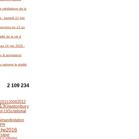
re médiatique de la
 - samedi 21 juin
Avranches du 13 au
lité de la vie à
au 14 juin 2025 -
on & animations
 rattrape le réalité
2 109 234
2012
2011
2008
13
Glastonbury
Scriptorial
id-19
e
N
manifestation
EPR
2016
che
rceur
CCAMSM