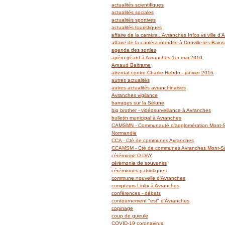
actualités scientifiques
actualités sociales
actualités sportives
actualités touristiques
affaire de la caméra : Avranches Infos vs ville d
affaire de la caméra interdite à Donville-les-Bains
agenda des sorties
apéro géant à Avranches 1er mai 2010
Arnaud Beltrame
attentat contre Charlie Hebdo - janvier 2016
autres actualités
autres actualités avranchinaises
Avranches vigilance
barrages sur la Sélune
big brother - vidéosurveillance à Avranches
bulletin municipal à Avranches
CAMSMN - Communauté d'agglomération Mont-Sa
Normandie
CCA - Cté de communes Avranches
CCAMSM - Cté de communes Avranches Mont-Sai
cérémonie D-DAY
cérémonie de souvenirs
cérémonies patriotiques
commune nouvelle d'Avranches
compteurs Linky à Avranches
conférences - débats
contournement "est" d'Avranches
copinage
coup de gueule
COVID-19 coronavirus