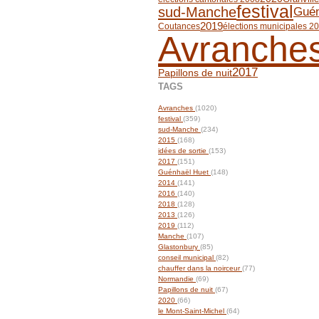
festival
sud-Manche
Guén
2019
Coutances
élections municipales 2
Avranche
2017
Papillons de nuit
TAGS
Avranches
(1020)
festival
(359)
sud-Manche
(234)
2015
(168)
idées de sortie
(153)
2017
(151)
Guénhaël Huet
(148)
2014
(141)
2016
(140)
2018
(128)
2013
(126)
2019
(112)
Manche
(107)
Glastonbury
(85)
conseil municipal
(82)
chauffer dans la noirceur
(77)
Normandie
(69)
Papillons de nuit
(67)
2020
(66)
le Mont-Saint-Michel
(64)