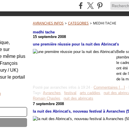
AVRANCHES INFOS
>
CATEGORIES
>
MEDHI TACHE
medhi tache
15 septembre 2008
tique,
une première réussie pour la nuit des Abrincat's
e sur
Belle s
re même plus
ptembre
le cadr
: François
ont été
ury / UK)
ent de 
sur le portail
de la m
Posté par avranches infos à 19:24 -
Commentaires [
…
]
- 
Tags:
Avranches
,
festival
,
arts caddies
,
nuit des abrinc
g
Romain Chasles
,
nuit des abrincats
7 septembre 2008
la nuit des Abrincat's, nouveau festival à Avranches (5