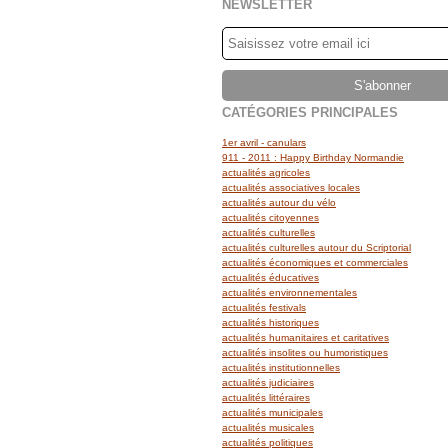
NEWSLETTER
CATÉGORIES PRINCIPALES
1er avril - canulars
911 - 2011 : Happy Birthday Normandie
actualités agricoles
actualités associatives locales
actualités autour du vélo
actualités citoyennes
actualités culturelles
actualités culturelles autour du Scriptorial
actualités économiques et commerciales
actualités éducatives
actualités environnementales
actualités festivals
actualités historiques
actualités humanitaires et caritatives
actualités insolites ou humoristiques
actualités institutionnelles
actualités judiciaires
actualités littéraires
actualités municipales
actualités musicales
actualités politiques