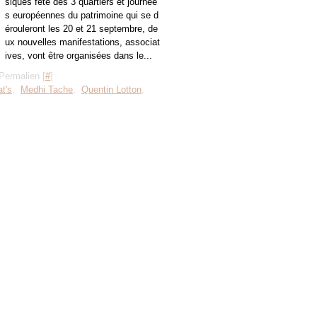
siques fête des 3 quartiers et journée
s européennes du patrimoine qui se d
érouleront les 20 et 21 septembre, de
ux nouvelles manifestations, associat
ives, vont être organisées dans le...
Permalien [
#
]
at's
,
Medhi Tache
,
Quentin Lotton
,