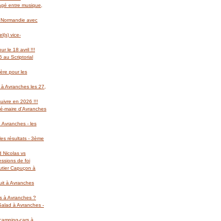
gagé entre musique,
l Normandie avec
(s) vice-
r le 18 avril !!!
 au Scriptorial
ère pour les
 à Avranches les 27,
suivre en 2026 !!!
té-maire d'Avranches
 Avranches - les
es résultats - 3ème
d Nicolas vs
essions de foi
autier Capuçon à
uit à Avranches
rs à Avranches ?
 Salad à Avranches -
 camping-cars à