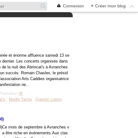
Connexion
+
Créer mon blog
oirée et énorme affluence samedi 13 se
 dernier. Les concerts organisés dans
e de la nuit des Abrincat's à Avranches
 un succès. Romain Chasles, le présid
l'association Arts Caddies organisatrice
anifestation ne...
Permalien [
#
]
at's
,
Medhi Tache
,
Quentin Lotton
,
0)
Ce mois de septembre à Avranches v
a être riche en évènements.Aux clas