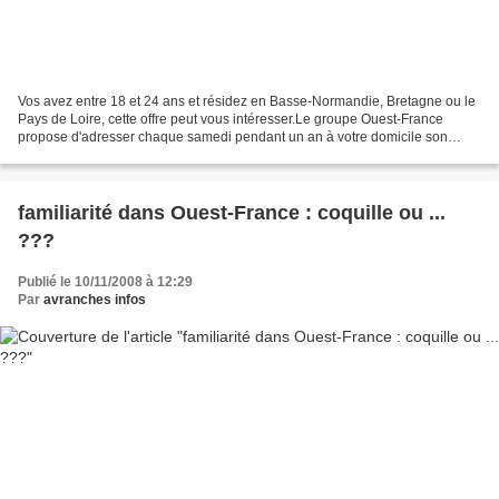
Vos avez entre 18 et 24 ans et résidez en Basse-Normandie, Bretagne ou le
Pays de Loire, cette offre peut vous intéresser.Le groupe Ouest-France
propose d'adresser chaque samedi pendant un an à votre domicile son
quotidien et le cahier annonce (sous réserve...
familiarité dans Ouest-France : coquille ou ...
???
Publié le 10/11/2008 à 12:29
Par
avranches infos