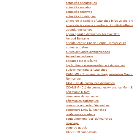
actualités scientifiques
actualités sociales
actualités sportives
actualités touristiques
affaire de la caméra : Avranches Infos vs ville d
affaire de la caméra interdite à Donville-les-Bains
agenda des sorties
apéro géant à Avranches 1er mai 2010
Arnaud Beltrame
attentat contre Charlie Hebdo - janvier 2016
autres actualités
autres actualités avranchinaises
Avranches vigilance
barrages sur la Sélune
big brother - vidéosurveillance à Avranches
bulletin municipal à Avranches
CAMSMN - Communauté d'agglomération Mont-Sa
Normandie
CCA - Cté de communes Avranches
CCAMSM - Cté de communes Avranches Mont-Sai
cérémonie D-DAY
cérémonie de souvenirs
cérémonies patriotiques
commune nouvelle d'Avranches
compteurs Linky à Avranches
conférences - débats
contournement "est" d'Avranches
copinage
coup de gueule
COVID-19 coronavirus