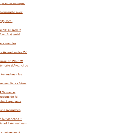
gagé entre musique,
l Normandie avec
(s) vice-
r le 18 avril !!!
 au Scriptorial
ère pour les
 à Avranches les 27,
suivre en 2026 !!!
té-maire d'Avranches
 Avranches - les
es résultats - 3ème
d Nicolas vs
essions de foi
autier Capuçon à
uit à Avranches
rs à Avranches ?
 Salad à Avranches -
 camping-cars à