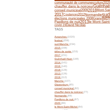
communauté de communes
202
culture
Guénhaë
chauffer dans la noirceur
2018
conseil municipal
2009
Mont-Sai
sud
2017
2012
Normandie
Coutances
Granville
élections municipales 2008
EP
2013
Papillons de nuit
le Mont-Saint
David Nicolas
covid-19
TAGS
Avranches
(1020)
festival
(359)
sud-Manche
(234)
2015
(168)
idées de sortie
(153)
2017
(151)
Guénhaël Huet
(148)
2014
(141)
2016
(140)
2018
(128)
2013
(126)
2019
(112)
Manche
(107)
Glastonbury
(85)
conseil municipal
(82)
chauffer dans la noirceur
(77)
Normandie
(69)
Papillons de nuit
(67)
2020
(66)
le Mont-Saint-Michel
(64)