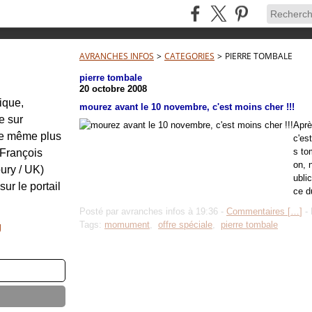
AVRANCHES INFOS
>
CATEGORIES
>
PIERRE TOMBALE
pierre tombale
20 octobre 2008
tique,
mourez avant le 10 novembre, c'est moins cher !!!
e sur
Après
re même plus
c'es
s to
: François
on, 
ury / UK)
ubli
sur le portail
ce d
Posté par avranches infos à 19:36 -
Commentaires [
…
]
- 
Tags:
momument
,
offre spéciale
,
pierre tombale
g