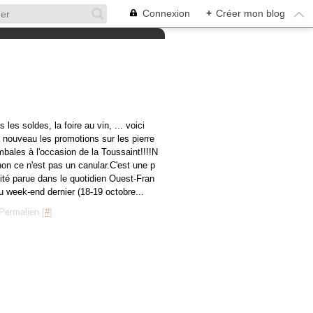
Connexion
+
Créer mon blog
 les soldes, la foire au vin, ... voici
t nouveau les promotions sur les pierre
mbales à l'occasion de la Toussaint!!!!N
non ce n'est pas un canular.C'est une p
cité parue dans le quotidien Ouest-Fran
u week-end dernier (18-19 octobre...
Permalien [
#
]