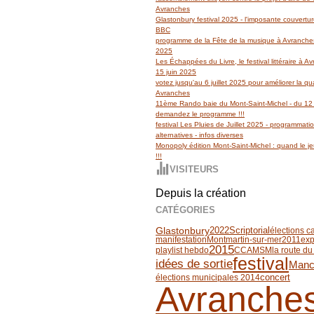
Avranches
Glastonbury festival 2025 - l'imposante couvertu
BBC
programme de la Fête de la musique à Avranches
2025
Les Échappées du Livre, le festival littéraire à 
15 juin 2025
votez jusqu'au 6 juillet 2025 pour améliorer la qua
Avranches
11ème Rando baie du Mont-Saint-Michel - du 12 
demandez le programme !!!
festival Les Pluies de Juillet 2025 - programmati
alternatives - infos diverses
Monopoly édition Mont-Saint-Michel : quand le jeu
!!!
VISITEURS
Depuis la création
CATÉGORIES
Glastonbury
Scriptorial
2022
élections c
manifestation
Montmartin-sur-mer
2011
exp
2015
playlist hebdo
CCAMSM
la route du
festival
idées de sortie
Manc
concert
élections municipales 2014
Avranche