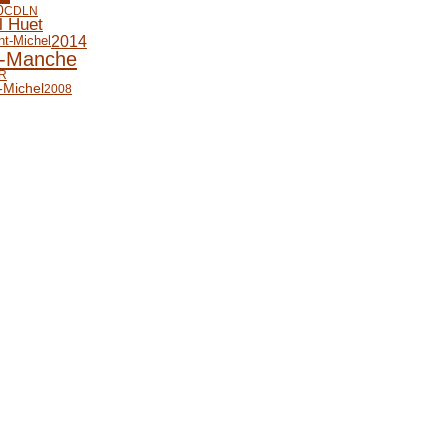
0
CDLN
l Huet
2014
nt-Michel
-Manche
R
-Michel
2008