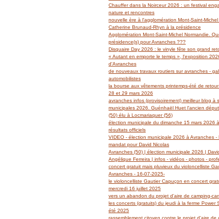
Janvier
Février
Mars
Avril
Mai
(14)
(27)
(29)
(19)
(14)
Chauffer dans la Noirceur 2026 : un festival en
Janvier
Février
Mars
Avril
(6)
(62)
(18)
(14)
nature et rencontres
Janvier
Février
Mars
(6)
(39)
(13)
nouvelle ère à l'agglomération Mont-Saint-Miche
Janvier
Février
(2)
(5)
Catherine Brunaud-Rhyn à la présidence
Janvier
(3)
Agglomération Mont-Saint-Michel Normandie. Quel
présidence(s) pour Avranches ???
Disquaire Day 2026 : le vinyle fête son grand retou
« Autant en emporte le temps », l'exposition 2026
d'Avranches
de nouveaux travaux routiers sur avranches - gal
automobilistes
la bourse aux vêtements printemps-été de retour
28 et 29 mars 2026
avranches infos (provisoirement) meilleur blog à 
municipales 2026. Guénhaël Huet l'ancien dépu
(50) élu à Locmariaquer (56)
élection municipale du dimanche 15 mars 2026 à
résultats officiels
VIDEO - élection municipale 2026 à Avranches - l
mandat pour David Nicolas
Avranches (50) | élection municipale 2026 | Davi
Angélique Ferreira | infos - vidéos - photos - prof
concert gratuit mais pluvieux du violoncelliste G
Avranches - 16-07-2025-
le violoncelliste Gautier Capuçon en concert grat
mercredi 16 juillet 2025
vers un abandon du projet d'aire de camping-ca
les concerts (gratuits) du jeudi à la ferme Power
été 2025
rassemblement citoyen contre le projet d'aire de