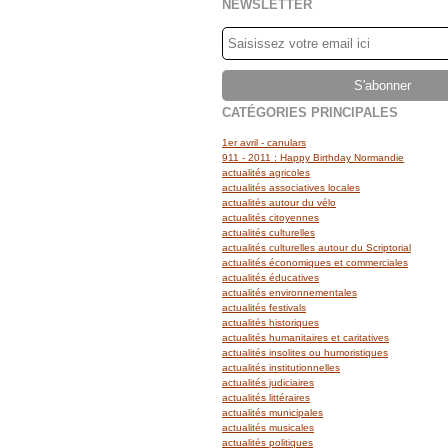
NEWSLETTER
CATÉGORIES PRINCIPALES
1er avril - canulars
911 - 2011 : Happy Birthday Normandie
actualités agricoles
actualités associatives locales
actualités autour du vélo
actualités citoyennes
actualités culturelles
actualités culturelles autour du Scriptorial
actualités économiques et commerciales
actualités éducatives
actualités environnementales
actualités festivals
actualités historiques
actualités humanitaires et caritatives
actualités insolites ou humoristiques
actualités institutionnelles
actualités judiciaires
actualités littéraires
actualités municipales
actualités musicales
actualités politiques