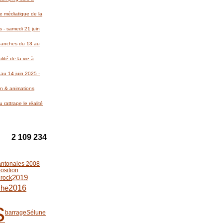
re médiatique de la
 - samedi 21 juin
Avranches du 13 au
lité de la vie à
au 14 juin 2025 -
on & animations
 rattrape le réalité
2 109 234
antonales 2008
osition
2019
 rock
2016
he
s
barrage
Sélune