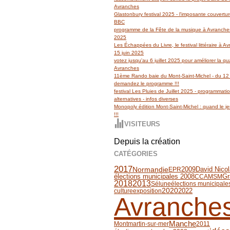
Avranches
Glastonbury festival 2025 - l'imposante couvertu
BBC
programme de la Fête de la musique à Avranches
2025
Les Échappées du Livre, le festival littéraire à 
15 juin 2025
votez jusqu'au 6 juillet 2025 pour améliorer la qua
Avranches
11ème Rando baie du Mont-Saint-Michel - du 12 
demandez le programme !!!
festival Les Pluies de Juillet 2025 - programmati
alternatives - infos diverses
Monopoly édition Mont-Saint-Michel : quand le jeu
!!!
VISITEURS
Depuis la création
CATÉGORIES
2017
2009
David Nico
Normandie
EPR
Gr
élections municipales 2008
CCAMSM
2018
2013
Sélune
élections municipale
2020
culture
exposition
2022
Avranche
Manche
Montmartin-sur-mer
2011