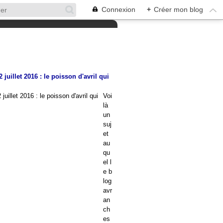
Connexion
+
Créer mon blog
juillet 2016 : le poisson d'avril qui
Voi
là
un
suj
et
au
qu
el l
e b
log
avr
an
ch
es