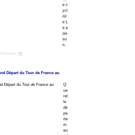
e c
ycl
ist
e.L
e p
ois
so
n...
Permalien [
#
]
and Départ du Tour de France au
Q
ua
nd
le
dé
pa
rte
m
en