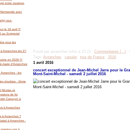
gagé entre musique,
l Normandie avec
(s) vice-
r le 18 avril !!!
 au Scriptorial
ère pour les
 à Avranches les 27,
Posté par avranches infos à 23:21 -
Commentaires [
…
]
- 
Tags:
Avranches
,
canular
,
tour de France
,
2016
suivre en 2026 !!!
1 avril 2016
té-maire d'Avranches
concert exceptionnel de Jean-Michel Jarre pour le Gr
 Avranches - les
Mont-Saint-Michel - samedi 2 juillet 2016
es résultats - 3ème
d Nicolas vs
essions de foi
autier Capuçon à
uit à Avranches
rs à Avranches ?
 Salad à Avranches -
 camping-cars à