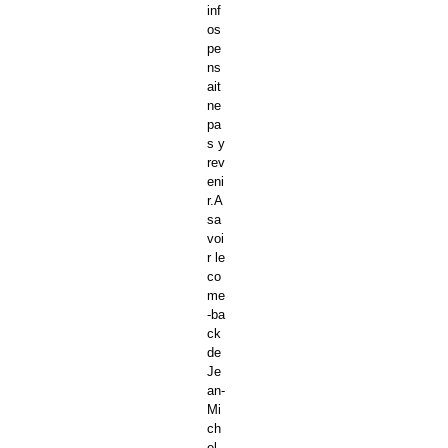
inf
os
pe
ns
ait
ne
pa
s y
rev
eni
r.A
sa
voi
r le
co
me
-ba
ck
de
Je
an-
Mi
ch
el