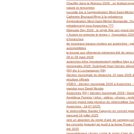
Janvier
Février
Mars
Avril
Mai
(14)
(27)
(29)
(19)
(14)
Chauffer dans la Noirceur 2026 : un festival en
Janvier
Février
Mars
Avril
(6)
(62)
(18)
(14)
nature et rencontres
Janvier
Février
Mars
(6)
(39)
(13)
nouvelle ère à l'agglomération Mont-Saint-Miche
Janvier
Février
(2)
(5)
Catherine Brunaud-Rhyn à la présidence
Janvier
(3)
Agglomération Mont-Saint-Michel Normandie. Quel
présidence(s) pour Avranches ???
Disquaire Day 2026 : le vinyle fête son grand retou
« Autant en emporte le temps », l'exposition 2026
d'Avranches
de nouveaux travaux routiers sur avranches - gal
automobilistes
la bourse aux vêtements printemps-été de retour
28 et 29 mars 2026
avranches infos (provisoirement) meilleur blog à 
municipales 2026. Guénhaël Huet l'ancien dépu
(50) élu à Locmariaquer (56)
élection municipale du dimanche 15 mars 2026 à
résultats officiels
VIDEO - élection municipale 2026 à Avranches - l
mandat pour David Nicolas
Avranches (50) | élection municipale 2026 | Davi
Angélique Ferreira | infos - vidéos - photos - prof
concert gratuit mais pluvieux du violoncelliste G
Avranches - 16-07-2025-
le violoncelliste Gautier Capuçon en concert grat
mercredi 16 juillet 2025
vers un abandon du projet d'aire de camping-ca
les concerts (gratuits) du jeudi à la ferme Power
été 2025
rassemblement citoyen contre le projet d'aire de