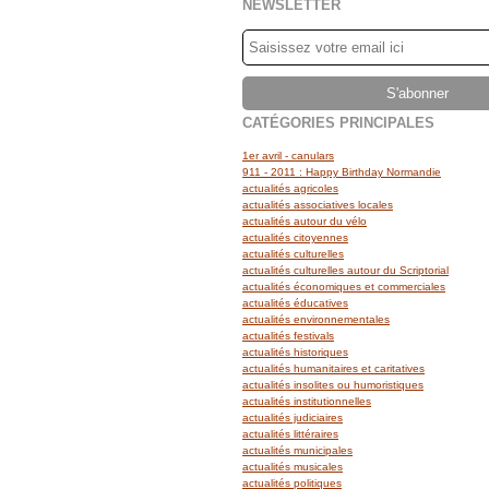
NEWSLETTER
CATÉGORIES PRINCIPALES
1er avril - canulars
911 - 2011 : Happy Birthday Normandie
actualités agricoles
actualités associatives locales
actualités autour du vélo
actualités citoyennes
actualités culturelles
actualités culturelles autour du Scriptorial
actualités économiques et commerciales
actualités éducatives
actualités environnementales
actualités festivals
actualités historiques
actualités humanitaires et caritatives
actualités insolites ou humoristiques
actualités institutionnelles
actualités judiciaires
actualités littéraires
actualités municipales
actualités musicales
actualités politiques