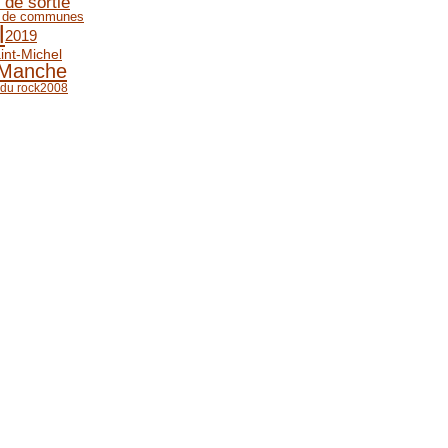
 de sortie
 de communes
l
2019
int-Michel
-Manche
 du rock
2008