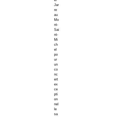
Jar
re
au
Mo
nt-
Sai
nt-
Mi
ch
el
po
ur
un
co
nc
ert
ex
ce
pti
on
nel
le
sa