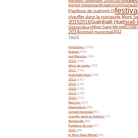
idées
concert
élections cantonales 2008
communauté
playlist hebdo
manifestation
festiva
Papillons de nuit
covid-19
chauffer dans la noirceur
le Mont-Sa
sud
2015
Guénhaël Huet
2016
Glastonbury
Mont-Saint-Michel
la route
2014
conseil municipal
2012
TAGS
Avranches
(1020)
festival
(359)
sud-Manche
(234)
2015
(168)
idées de sortie
(153)
2017
(151)
Guénhaël Huet
(148)
2014
(141)
2016
(140)
2018
(128)
2013
(126)
2019
(112)
Manche
(107)
Glastonbury
(85)
conseil municipal
(82)
chauffer dans la noirceur
(77)
Normandie
(69)
Papillons de nuit
(67)
2020
(66)
le Mont-Saint-Michel
(64)