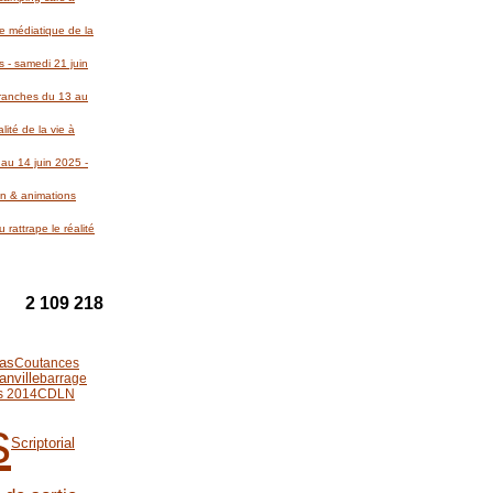
re médiatique de la
 - samedi 21 juin
Avranches du 13 au
lité de la vie à
au 14 juin 2025 -
on & animations
 rattrape le réalité
2 109 218
las
Coutances
anville
barrage
s 2014
CDLN
s
Scriptorial