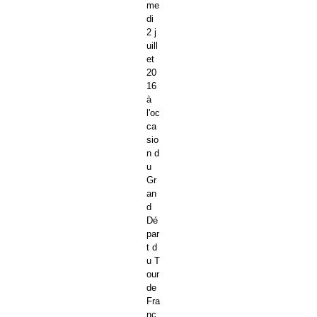
me
di
2 j
uill
et
20
16
à
l'oc
ca
sio
n d
u
Gr
an
d
Dé
par
t d
u T
our
de
Fra
nc