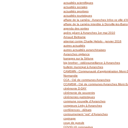
actualités scientifiques
actualités sociales
actualités sportives
actualités touristiques
affaire de la caméra : Avranches Infos vs ville d
affaire de la caméra interdite à Donville-les-Bains
agenda des sorties
apéro géant à Avranches 1er mai 2010
Arnaud Beltrame
attentat contre Charlie Hebdo - janvier 2016
autres actualités
autres actualités avranchinaises
Avranches vigilance
barrages sur la Sélune
big brother - vidéosurveillance à Avranches
bulletin municipal à Avranches
CAMSMN - Communauté d'agglomération Mont-Sa
Normandie
CCA - Cté de communes Avranches
CCAMSM - Cté de communes Avranches Mont-Sai
cérémonie D-DAY
cérémonie de souvenirs
cérémonies patriotiques
commune nouvelle d'Avranches
compteurs Linky à Avranches
conférences - débats
contournement "est" d'Avranches
copinage
coup de gueule
COVID-19 coronavirus