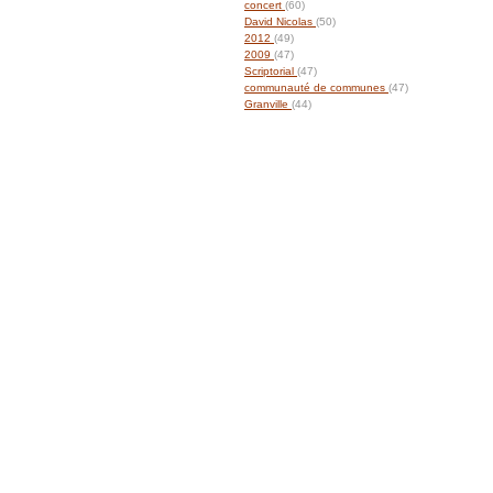
concert
(60)
David Nicolas
(50)
2012
(49)
2009
(47)
Scriptorial
(47)
communauté de communes
(47)
Granville
(44)