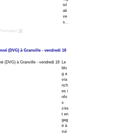
isl
ati
ve
s...
Permalien [
#
]
nné (DVG) à Granville - vendredi 18
Le
blo
g a
vra
nch
es i
nfo
s
s'es
t en
gag
é à
sui