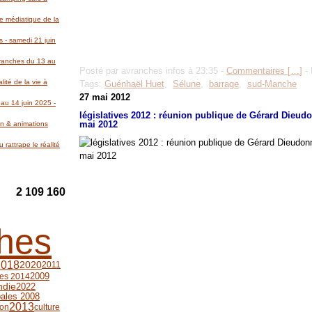
re médiatique de la
 - samedi 21 juin
Avranches du 13 au
Posté par avranches infos à 23:35 -
Commentaires [
…
]
- 
lité de la vie à
Tags:
Guénhaël Huet
,
Sélune
,
barrage
,
sud-Manche
27 mai 2012
au 14 juin 2025 -
législatives 2012 : réunion publique de Gérard Dieudo
mai 2012
on & animations
 rattrape le réalité
2 109 160
hes
2018
2020
2011
2009
les 2014
die
2022
pales 2008
2013
ion
culture