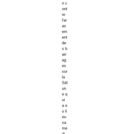
n c
ont
re
l'ar
as
em
ent
de
s b
arr
ag
es
sur
la
Sél
un
e q
ui
a e
u li
eu
sa
me
di