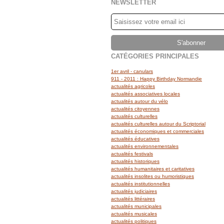
NEWSLETTER
CATÉGORIES PRINCIPALES
1er avril - canulars
911 - 2011 : Happy Birthday Normandie
actualités agricoles
actualités associatives locales
actualités autour du vélo
actualités citoyennes
actualités culturelles
actualités culturelles autour du Scriptorial
actualités économiques et commerciales
actualités éducatives
actualités environnementales
actualités festivals
actualités historiques
actualités humanitaires et caritatives
actualités insolites ou humoristiques
actualités institutionnelles
actualités judiciaires
actualités littéraires
actualités municipales
actualités musicales
actualités politiques