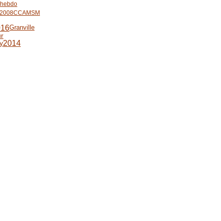
t hebdo
 2008
CCAMSM
016
Granville
ur
2014
y