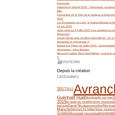
Avranches
Glastonbury festival 2025 - l'imposante couvertu
BBC
programme de la Fête de la musique à Avranches
2025
Les Échappées du Livre, le festival littéraire à 
15 juin 2025
votez jusqu'au 6 juillet 2025 pour améliorer la qua
Avranches
11ème Rando baie du Mont-Saint-Michel - du 12 
demandez le programme !!!
festival Les Pluies de Juillet 2025 - programmati
alternatives - infos diverses
Monopoly édition Mont-Saint-Michel : quand le jeu
!!!
VISITEURS
Depuis la création
CATÉGORIES
Avranc
2017
2012
Guénhaël Huet
Montmartin-sur-mer
2015
la route du rock
élections municipa
David Nicolas
Norman
barrage
exposition
Manche
Sélune
CDLN
élections munici
Scriptorial
conseil municipal
manifestat