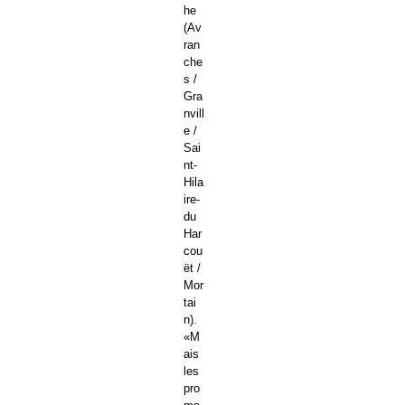
he
(Av
ran
che
s /
Gra
nvill
e /
Sai
nt-
Hila
ire-
du
Har
cou
ët /
Mor
tai
n).
«M
ais
les
pro