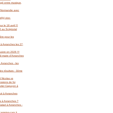
gagé entre musique,
l Normandie avec
(s) vice-
r le 18 avril !!!
 au Scriptorial
ère pour les
 à Avranches les 27,
suivre en 2026 !!!
té-maire d'Avranches
 Avranches - les
es résultats - 3ème
d Nicolas vs
essions de foi
autier Capuçon à
uit à Avranches
rs à Avranches ?
 Salad à Avranches -
 camping-cars à