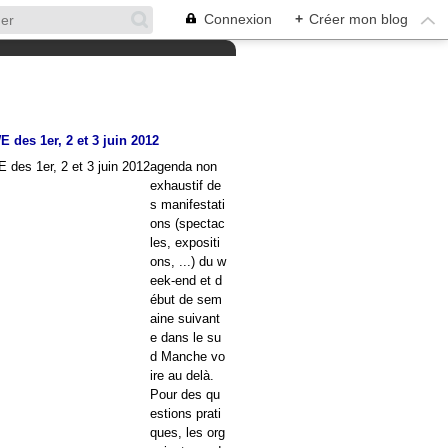
Connexion
+
Créer mon blog
 des 1er, 2 et 3 juin 2012
agenda non
exhaustif de
s manifestati
ons (spectac
les, expositi
ons, ...) du w
eek-end et d
ébut de sem
aine suivant
e dans le su
d Manche vo
ire au delà.
Pour des qu
estions prati
ques, les org