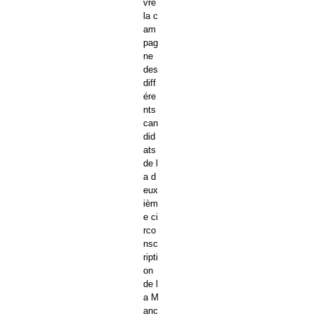
vre
la c
am
pag
ne
des
diff
ére
nts
can
did
ats
de l
a d
eux
ièm
e ci
rco
nsc
ripti
on
de l
a M
anc