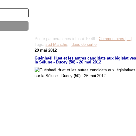
Posté par avranches infos à 10:46 -
Commentaires [
…
]
- 
Tags:
sud-Manche
,
idées de sortie
29 mai 2012
Guénhaël Huet et les autres candidats aux législative
la Sélune - Ducey (50) - 26 mai 2012