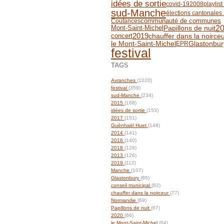
idées de sortie
covid-19
2008
playlis
sud-Manche
élections cantonales
communauté de communes
Coutances
2
Papillons de nuit
Mont-Saint-Michel
2019
chauffer dans la noirce
concert
Glastonbur
le Mont-Saint-Michel
EPR
festival
TAGS
Avranches
(1020)
festival
(359)
sud-Manche
(234)
2015
(168)
idées de sortie
(153)
2017
(151)
Guénhaël Huet
(148)
2014
(141)
2016
(140)
2018
(128)
2013
(126)
2019
(112)
Manche
(107)
Glastonbury
(85)
conseil municipal
(82)
chauffer dans la noirceur
(77)
Normandie
(69)
Papillons de nuit
(67)
2020
(66)
le Mont-Saint-Michel
(64)