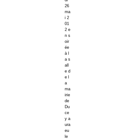
26
ma
i 2
01
2 e
n s
oir
ée
à l
a s
all
e d
e l
a
ma
irie
de
Du
ce
y a
ura
eu
le