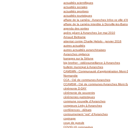
actualités scientifiques
actualités sociales
actualités sportives
actualités touristiques
affaire de la caméra : Avranches Infos vs ville d
affaire de la caméra interdite à Donville-les-Bains
agenda des sorties
apéro géant à Avranches 1er mai 2010
Arnaud Beltrame
attentat contre Charlie Hebdo - janvier 2016
autres actualités
autres actualités avranchinaises
Avranches vigilance
barrages sur la Sélune
big brother - vidéosurveillance à Avranches
bulletin municipal à Avranches
CAMSMN - Communauté d'agglomération Mont-Sa
Normandie
CCA - Cté de communes Avranches
CCAMSM - Cté de communes Avranches Mont-Sai
cérémonie D-DAY
cérémonie de souvenirs
cérémonies patriotiques
commune nouvelle d'Avranches
compteurs Linky à Avranches
conférences - débats
contournement "est" d'Avranches
copinage
coup de gueule
COVID-19 coronavirus