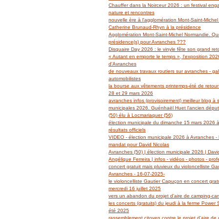
Janvier
Février
Mars
Avril
Mai
(14)
(27)
(29)
(19)
(14)
Chauffer dans la Noirceur 2026 : un festival en
Janvier
Février
Mars
Avril
(6)
(62)
(18)
(14)
nature et rencontres
Janvier
Février
Mars
(6)
(39)
(13)
nouvelle ère à l'agglomération Mont-Saint-Miche
Janvier
Février
(2)
(5)
Catherine Brunaud-Rhyn à la présidence
Janvier
(3)
Agglomération Mont-Saint-Michel Normandie. Quel
présidence(s) pour Avranches ???
Disquaire Day 2026 : le vinyle fête son grand retou
« Autant en emporte le temps », l'exposition 2026
d'Avranches
de nouveaux travaux routiers sur avranches - gal
automobilistes
la bourse aux vêtements printemps-été de retour
28 et 29 mars 2026
avranches infos (provisoirement) meilleur blog à 
municipales 2026. Guénhaël Huet l'ancien dépu
(50) élu à Locmariaquer (56)
élection municipale du dimanche 15 mars 2026 à
résultats officiels
VIDEO - élection municipale 2026 à Avranches - l
mandat pour David Nicolas
Avranches (50) | élection municipale 2026 | Davi
Angélique Ferreira | infos - vidéos - photos - prof
concert gratuit mais pluvieux du violoncelliste G
Avranches - 16-07-2025-
le violoncelliste Gautier Capuçon en concert grat
mercredi 16 juillet 2025
vers un abandon du projet d'aire de camping-ca
les concerts (gratuits) du jeudi à la ferme Power
été 2025
rassemblement citoyen contre le projet d'aire de