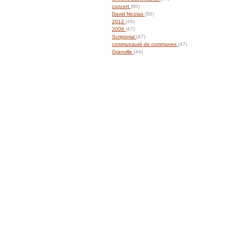
concert
(60)
David Nicolas
(50)
2012
(49)
2009
(47)
Scriptorial
(47)
communauté de communes
(47)
Granville
(44)