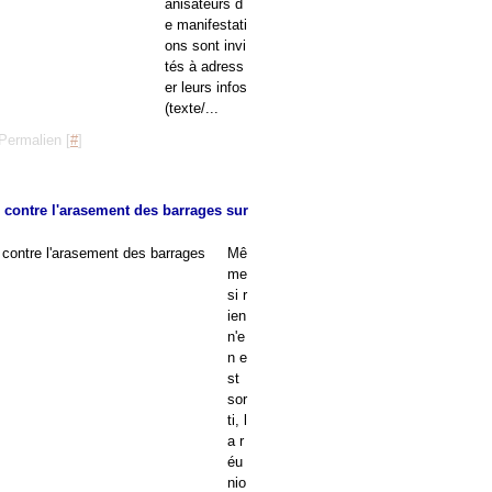
anisateurs d
e manifestati
ons sont invi
tés à adress
er leurs infos
(texte/...
Permalien [
#
]
s contre l'arasement des barrages sur
Mê
me
si r
ien
n'e
n e
st
sor
ti, l
a r
éu
nio