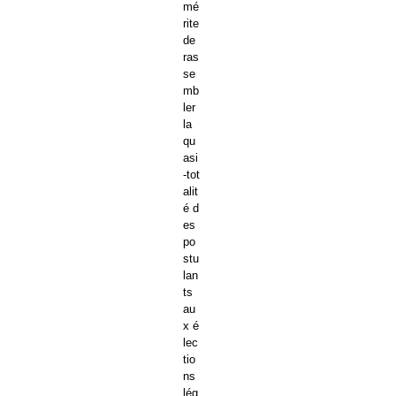
mé
rite
de
ras
se
mb
ler
la
qu
asi
-tot
alit
é d
es
po
stu
lan
ts
au
x é
lec
tio
ns
lég